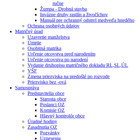
ručne
Žumpa - Drobná stavba
Invázne druhy rastlín a živočíchov
Manuál pre ochranný odstrel medveďa hnedého
Ochrana osobných údajov
Matričný úrad
Uzavretie manželstva
Úmrtie
Osobitná matrika
Určenie otcovstva pred narodením
Určenie otcovstva po narodení
Vydanie druhopisu matričného dokladu RL,SL,ÚL
VŠF
Zmena priezviska na predošlé po rozvode
Priezvisko bez -ová
Samospráva
Predstavitelia obce
Starosta obce
Poslanci OZ
Komisie OZ
Hlavný kontrolór obce
Úradné hodiny
Zasadnutia OZ
Pozvánky
Uznesenia