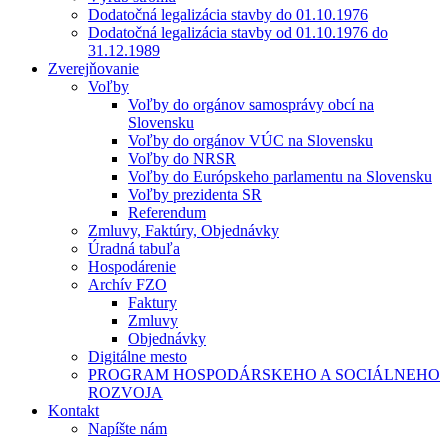
Dodatočná legalizácia stavby do 01.10.1976
Dodatočná legalizácia stavby od 01.10.1976 do
31.12.1989
Zverejňovanie
Voľby
Voľby do orgánov samosprávy obcí na
Slovensku
Voľby do orgánov VÚC na Slovensku
Voľby do NRSR
Voľby do Európskeho parlamentu na Slovensku
Voľby prezidenta SR
Referendum
Zmluvy, Faktúry, Objednávky
Úradná tabuľa
Hospodárenie
Archív FZO
Faktury
Zmluvy
Objednávky
Digitálne mesto
PROGRAM HOSPODÁRSKEHO A SOCIÁLNEHO
ROZVOJA
Kontakt
Napíšte nám