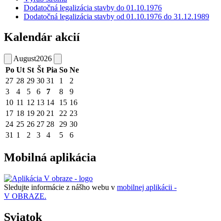
Dodatočná legalizácia stavby do 01.10.1976
Dodatočná legalizácia stavby od 01.10.1976 do 31.12.1989
Kalendár akcií
August
2026
Po
Ut
St
Št
Pia
So
Ne
27
28
29
30
31
1
2
3
4
5
6
7
8
9
10
11
12
13
14
15
16
17
18
19
20
21
22
23
24
25
26
27
28
29
30
31
1
2
3
4
5
6
Mobilná aplikácia
Sledujte informácie z nášho webu v
mobilnej aplikácii -
V OBRAZE.
Sviatok