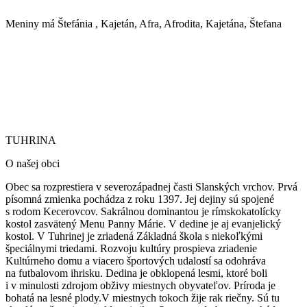
Meniny má
Štefánia
, Kajetán, Afra, Afrodita, Kajetána, Štefana
TUHRINA
TUHRINA
O našej obci
Obec sa rozprestiera v severozápadnej časti Slanských vrchov. Prvá
písomná zmienka pochádza z roku 1397. Jej dejiny sú spojené
s rodom Kecerovcov. Sakrálnou dominantou je rímskokatolícky
kostol zasvätený Menu Panny Márie.
V dedine je aj evanjelický
kostol. V Tuhrinej je zriadená Základná škola s niekoľkými
špeciálnymi triedami. Rozvoju kultúry prospieva zriadenie
Kultúrneho domu a viacero športových udalostí sa odohráva
na futbalovom ihrisku. Dedina je obklopená lesmi, ktoré boli
i v minulosti zdrojom obživy miestnych obyvateľov. Príroda je
bohatá na lesné plody.V miestnych tokoch žije rak riečny. Sú tu