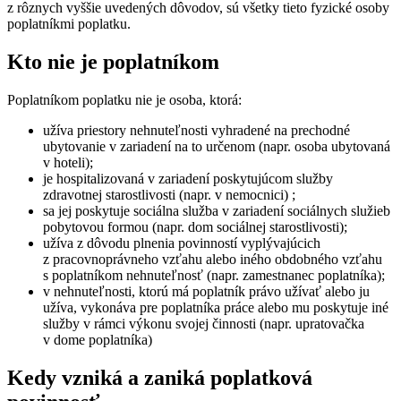
z rôznych vyššie uvedených dôvodov, sú všetky tieto fyzické osoby
poplatníkmi poplatku.
Kto nie je poplatníkom
Poplatníkom poplatku nie je osoba, ktorá:
užíva priestory nehnuteľnosti vyhradené na prechodné
ubytovanie v zariadení na to určenom (napr. osoba ubytovaná
v hoteli);
je hospitalizovaná v zariadení poskytujúcom služby
zdravotnej starostlivosti (napr. v nemocnici) ;
sa jej poskytuje sociálna služba v zariadení sociálnych služieb
pobytovou formou (napr. dom sociálnej starostlivosti);
užíva z dôvodu plnenia povinností vyplývajúcich
z pracovnoprávneho vzťahu alebo iného obdobného vzťahu
s poplatníkom nehnuteľnosť (napr. zamestnanec poplatníka);
v nehnuteľnosti, ktorú má poplatník právo užívať alebo ju
užíva, vykonáva pre poplatníka práce alebo mu poskytuje iné
služby v rámci výkonu svojej činnosti (napr. upratovačka
v dome poplatníka)
Kedy vzniká a zaniká poplatková