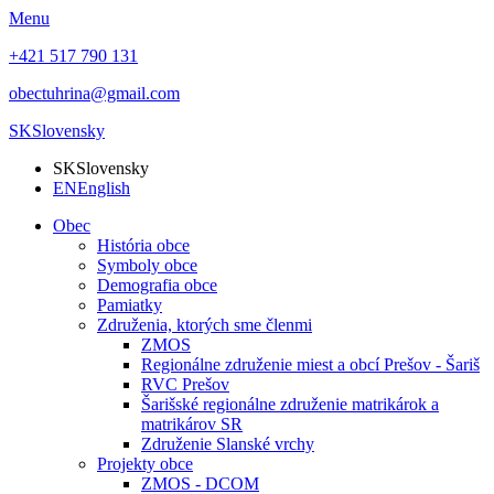
Menu
+421 517 790 131
obectuhrina@gmail.com
SK
Slovensky
SK
Slovensky
EN
English
Obec
História obce
Symboly obce
Demografia obce
Pamiatky
Združenia, ktorých sme členmi
ZMOS
Regionálne združenie miest a obcí Prešov - Šariš
RVC Prešov
Šarišské regionálne združenie matrikárok a
matrikárov SR
Združenie Slanské vrchy
Projekty obce
ZMOS - DCOM