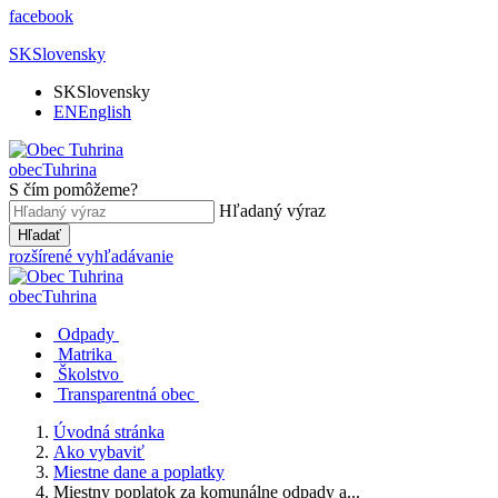
facebook
SK
Slovensky
SK
Slovensky
EN
English
obec
Tuhrina
S čím pomôžeme?
Hľadaný výraz
Hľadať
rozšírené vyhľadávanie
obec
Tuhrina
Odpady
Matrika
Školstvo
Transparentná obec
Úvodná stránka
Ako vybaviť
Miestne dane a poplatky
Miestny poplatok za komunálne odpady a...