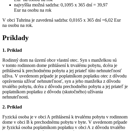
najvyššia možná sadzba: 0,1095 x 365 dní = 39,97
Eur na osobu na rok
V obci Tuhrina je zavedená sadzba: 0,0165 x 365 dní =6,02 Eur
na osobu na rok.
Príklady
1. Príklad
Rodinný dom na území obce vlastní otec. Syn s manželkou sú
v tomto rodinnom dome prihlásení k trvalému pobytu, dcéra je
prihlásená k prechodnému pobytu a jej priateľ túto nehnuteľnosť
užíva. V uvedenom prípade je poplatníkom poplatku otec z dôvodu
oprávnenia užívať nehnuteľnosť, syn a jeho manželka z dôvodu
trvalého pobytu, dcéra z dôvodu prechodného pobytu a jej priateľ je
poplatníkom poplatku z dôvodu (skutočného) užívania
nehnuteľnosti.
2. Príklad
Fyzická osoba je v obci A prihlásená k trvalému pobytu v rodinnom
dome v obci B k prechodnému pobytu v byte. V uvedenom prípade
je fyzická osoba poplatníkom poplatku v obci A z dôvodu trvalého