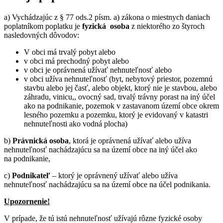
a) Vychádzajúc z § 77 ods.2 písm. a) zákona o miestnych daniach
poplatníkom poplatku je
fyzická osoba
z niektorého zo štyroch
nasledovných dôvodov:
V obci má trvalý pobyt alebo
v obci má prechodný pobyt alebo
v obci je oprávnená užívať nehnuteľnosť alebo
v obci užíva nehnuteľnosť (byt, nebytový priestor, pozemnú
stavbu alebo jej časť, alebo objekt, ktorý nie je stavbou, alebo
záhradu, vinicu,, ovocný sad, trvalý trávny porast na iný účel
ako na podnikanie, pozemok v zastavanom území obce okrem
lesného pozemku a pozemku, ktorý je evidovaný v katastri
nehnuteľnosti ako vodná plocha)
b)
Právnická osoba
, ktorá je oprávnená užívať alebo užíva
nehnuteľnosť nachádzajúcu sa na území obce na iný účel ako
na podnikanie,
c)
Podnikateľ
– ktorý je oprávnený užívať alebo užíva
nehnuteľnosť nachádzajúcu sa na území obce na účel podnikania.
Upozornenie!
V prípade, že tú istú nehnuteľnosť užívajú rôzne fyzické osoby