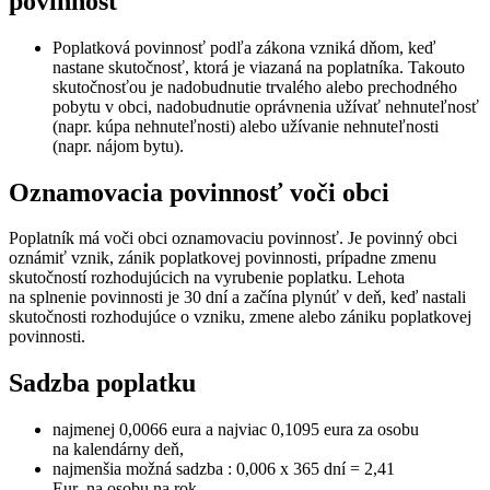
povinnosť
Poplatková povinnosť podľa zákona vzniká dňom, keď
nastane skutočnosť, ktorá je viazaná na poplatníka. Takouto
skutočnosťou je nadobudnutie trvalého alebo prechodného
pobytu v obci, nadobudnutie oprávnenia užívať nehnuteľnosť
(napr. kúpa nehnuteľnosti) alebo užívanie nehnuteľnosti
(napr. nájom bytu).
Oznamovacia povinnosť voči obci
Poplatník má voči obci oznamovaciu povinnosť. Je povinný obci
oznámiť vznik, zánik poplatkovej povinnosti, prípadne zmenu
skutočností rozhodujúcich na vyrubenie poplatku. Lehota
na splnenie povinnosti je 30 dní a začína plynúť v deň, keď nastali
skutočnosti rozhodujúce o vzniku, zmene alebo zániku poplatkovej
povinnosti.
Sadzba poplatku
najmenej 0,0066 eura a najviac 0,1095 eura za osobu
na kalendárny deň,
najmenšia možná sadzba : 0,006 x 365 dní = 2,41
Eur na osobu na rok