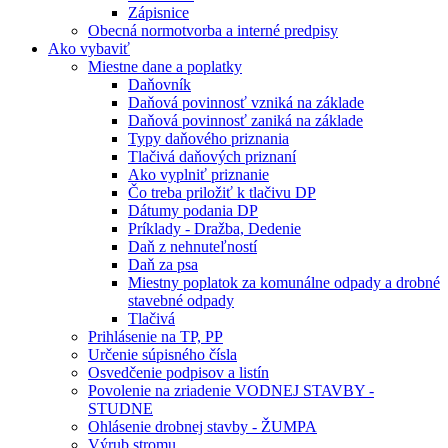
Zápisnice
Obecná normotvorba a interné predpisy
Ako vybaviť
Miestne dane a poplatky
Daňovník
Daňová povinnosť vzniká na základe
Daňová povinnosť zaniká na základe
Typy daňového priznania
Tlačivá daňových priznaní
Ako vyplniť priznanie
Čo treba priložiť k tlačivu DP
Dátumy podania DP
Príklady - Dražba, Dedenie
Daň z nehnuteľností
Daň za psa
Miestny poplatok za komunálne odpady a drobné
stavebné odpady
Tlačivá
Prihlásenie na TP, PP
Určenie súpisného čísla
Osvedčenie podpisov a listín
Povolenie na zriadenie VODNEJ STAVBY -
STUDNE
Ohlásenie drobnej stavby - ŽUMPA
Výrub stromu