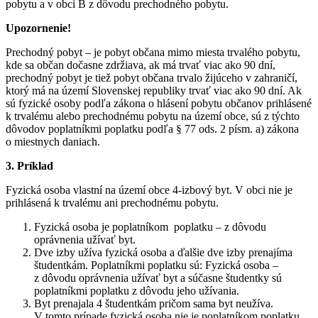
pobytu a v obci B z dôvodu prechodného pobytu.
Upozornenie!
Prechodný pobyt – je pobyt občana mimo miesta trvalého pobytu,
kde sa občan dočasne zdržiava, ak má trvať viac ako 90 dní,
prechodný pobyt je tiež pobyt občana trvalo žijúceho v zahraničí,
ktorý má na území Slovenskej republiky trvať viac ako 90 dní. Ak
sú fyzické osoby podľa zákona o hlásení pobytu občanov prihlásené
k trvalému alebo prechodnému pobytu na území obce, sú z týchto
dôvodov poplatníkmi poplatku podľa § 77 ods. 2 písm. a) zákona
o miestnych daniach.
3. Príklad
Fyzická osoba vlastní na území obce 4-izbový byt. V obci nie je
prihlásená k trvalému ani prechodnému pobytu.
Fyzická osoba je poplatníkom poplatku – z dôvodu
oprávnenia užívať byt.
Dve izby užíva fyzická osoba a ďalšie dve izby prenajíma
študentkám. Poplatníkmi poplatku sú: Fyzická osoba –
z dôvodu oprávnenia užívať byt a súčasne študentky sú
poplatníkmi poplatku z dôvodu jeho užívania.
Byt prenajala 4 študentkám pričom sama byt neužíva.
V tomto prípade fyzická osoba nie je poplatníkom poplatku.