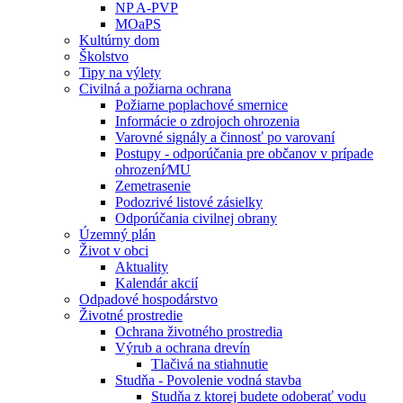
NP A-PVP
MOaPS
Kultúrny dom
Školstvo
Tipy na výlety
Civilná a požiarna ochrana
Požiarne poplachové smernice
Informácie o zdrojoch ohrozenia
Varovné signály a činnosť po varovaní
Postupy - odporúčania pre občanov v prípade
ohrození⁄MU
Zemetrasenie
Podozrivé listové zásielky
Odporúčania civilnej obrany
Územný plán
Život v obci
Aktuality
Kalendár akcií
Odpadové hospodárstvo
Životné prostredie
Ochrana životného prostredia
Výrub a ochrana drevín
Tlačivá na stiahnutie
Studňa - Povolenie vodná stavba
Studňa z ktorej budete odoberať vodu