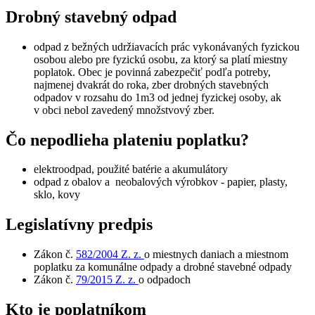
Drobný stavebný odpad
odpad z bežných udržiavacích prác vykonávaných fyzickou
osobou alebo pre fyzickú osobu, za ktorý sa platí miestny
poplatok. Obec je povinná zabezpečiť podľa potreby,
najmenej dvakrát do roka, zber drobných stavebných
odpadov v rozsahu do 1m3 od jednej fyzickej osoby, ak
v obci nebol zavedený množstvový zber.
Čo nepodlieha plateniu poplatku?
elektroodpad, použité batérie a akumulátory
odpad z obalov a neobalových výrobkov - papier, plasty,
sklo, kovy
Legislatívny predpis
Zákon č.
582/2004 Z. z.
o miestnych daniach a miestnom
poplatku za komunálne odpady a drobné stavebné odpady
Zákon č.
79/2015 Z. z.
o odpadoch
Kto je poplatníkom