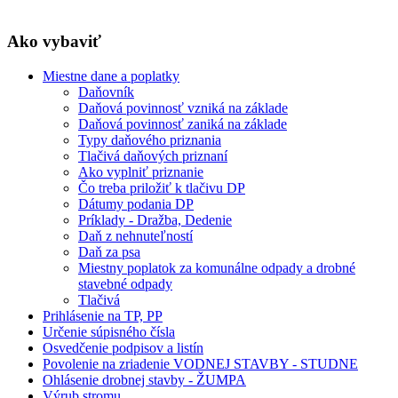
Ako vybaviť
Miestne dane a poplatky
Daňovník
Daňová povinnosť vzniká na základe
Daňová povinnosť zaniká na základe
Typy daňového priznania
Tlačivá daňových priznaní
Ako vyplniť priznanie
Čo treba priložiť k tlačivu DP
Dátumy podania DP
Príklady - Dražba, Dedenie
Daň z nehnuteľností
Daň za psa
Miestny poplatok za komunálne odpady a drobné
stavebné odpady
Tlačivá
Prihlásenie na TP, PP
Určenie súpisného čísla
Osvedčenie podpisov a listín
Povolenie na zriadenie VODNEJ STAVBY - STUDNE
Ohlásenie drobnej stavby - ŽUMPA
Výrub stromu