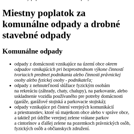
Miestny poplatok za
komunálne odpady a drobné
stavebné odpady
Komunálne odpady
odpady z domácnosti vznikajúce na území obce
okrem
odpadov vznikajúcich pri bezprostrednom výkone činností
tvoriacich predmet podnikania alebo činnosti právnickej
osoby alebo fyzickej osoby - podnikateľa;
odpady z nehnuteľností slúžiace fyzickým osobám
na rekreáciu (záhrady, chaty, chalupy), na parkovanie, alebo
uskladnenie vozidla používaného pre potreby domácnosti
(garáže, garážové stojiská a parkovacie stojiská);
odpady vznikajúce pri čistení verejných komunikácií
a priestranstiev, ktoré sú majetkom obce alebo v správe obce,
a taktiež pri údržbe verejnej zelene vrátane parkov
a cintorínov a ďalšej zelene na pozemkoch právnických osôb,
fyzických osôb a občianskych združení.