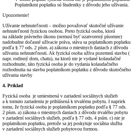
Poplatníkmi poplatku sú študentky z dôvodu jeho užívania.
Upozornenie!
Užívanie nehnuteľnosti – možno považovať skutočné užívanie
nehnuteľnosti fyzickou osobou. Preto fyzická osoba, ktorá
na základe právneho úkonu (nemusí byť uzatvorený písomne)
nadobudne dočasné užívacie práva, stáva sa poplatníkom poplatku
podľa § 77 ods. 2 písm. a) zákona o miestnych daniach z dôvodu
užívania nehnuteľnosti. Ak fyzická osoba užíva pozemnú stavbu (
napr. rodinný dom, chatu), na ktorú nie je vydané kolaudačné
rozhodnutie, táto fyzická osoba je do vydania kolaudačného
rozhodnutia na stavbu poplatníkom poplatku z dôvodu skutočného
užívania stavby
4. Príklad
Fyzická osoba je umiestnená v zariadení sociálnych služieb
a k tomuto zariadeniu je prihlásená k trvalému pobytu. I napriek
tomu, že fyzická osoba je poplatníkom poplatku podľa § 77 ods.
2 písm. a) zákona o miestnych daniach z dôvodu trvalého pobytu
v zariadení sociálnych služieb, podľa § 77 ods. 4 psím. c) nie je
poplatníkom poplatku, pretože sa jej poskytuje sociálna služba
v zariadení sociálnych služieb pobytovou formou.