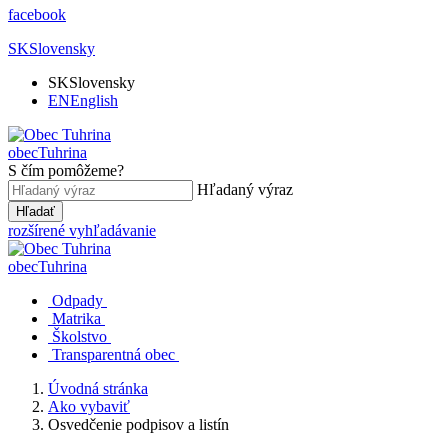
facebook
SK
Slovensky
SK
Slovensky
EN
English
obec
Tuhrina
S čím pomôžeme?
Hľadaný výraz
Hľadať
rozšírené vyhľadávanie
obec
Tuhrina
Odpady
Matrika
Školstvo
Transparentná obec
Úvodná stránka
Ako vybaviť
Osvedčenie podpisov a listín