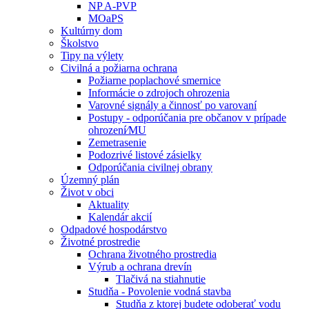
NP A-PVP
MOaPS
Kultúrny dom
Školstvo
Tipy na výlety
Civilná a požiarna ochrana
Požiarne poplachové smernice
Informácie o zdrojoch ohrozenia
Varovné signály a činnosť po varovaní
Postupy - odporúčania pre občanov v prípade
ohrození⁄MU
Zemetrasenie
Podozrivé listové zásielky
Odporúčania civilnej obrany
Územný plán
Život v obci
Aktuality
Kalendár akcií
Odpadové hospodárstvo
Životné prostredie
Ochrana životného prostredia
Výrub a ochrana drevín
Tlačivá na stiahnutie
Studňa - Povolenie vodná stavba
Studňa z ktorej budete odoberať vodu