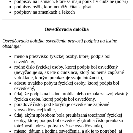
podpisov na listinách, ktoré sa majú použiť v cudzine (notár)
podpisov osôb, ktorí nemôžu čítať a písať
podpisov na zmenkách a šekoch
Osvedčovacia doložka
Osvedčovacia doložka osvedčenia pravosti podpisu na listine
obsahuje:
meno a priezvisko fyzickej osoby, ktorej podpis bol
osvedčený,
rodné číslo fyzickej osoby, ktorej podpis bol osvedčený
(nevyžaduje sa, ak ide o cudzinca, ktorý ho nemá zapísané
v doklade, ktorým preukazuje svoju totožnosť),
adresu trvalého pobytu fyzickej osoby, ktorej podpis bol
osvedčený,
údaj, že podpis na listine urobila alebo uznala za svoj vlastný
fyzická osoba, ktorej podpis bol osvedčený,
poradové číslo, pod ktorým je osvedčenie zapísané
v osvedčovacej knihe,
údaj, akým spôsobom bola preukázaná totožnosť fyzickej
osoby, ktorej podpis bol osvedčený (druh a číslo preukazu
totožnosti, adresa pobytu v čase osvedčovania),
miesto, dátum a hodina osvedčenia, a ak je to potrebné, aj