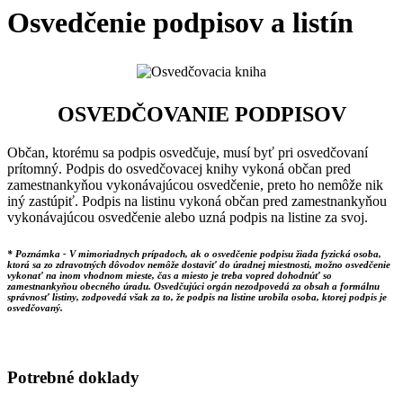
Osvedčenie podpisov a listín
OSVEDČOVANIE PODPISOV
Občan, ktorému sa podpis osvedčuje, musí byť pri osvedčovaní
prítomný. Podpis do osvedčovacej knihy vykoná občan pred
zamestnankyňou vykonávajúcou osvedčenie, preto ho nemôže nik
iný zastúpiť. Podpis na listinu vykoná občan pred zamestnankyňou
vykonávajúcou osvedčenie alebo uzná podpis na listine za svoj.
* Poznámka -
V mimoriadnych prípadoch, ak o osvedčenie podpisu žiada fyzická osoba,
ktorá sa zo zdravotných dôvodov nemôže dostaviť do úradnej miestnosti, možno osvedčenie
vykonať na inom vhodnom mieste, čas a miesto je treba vopred dohodnúť so
zamestnankyňou obecného úradu. Osvedčujúci orgán nezodpovedá za obsah a formálnu
správnosť listiny, zodpovedá však za to, že podpis na listine urobila osoba, ktorej podpis je
osvedčovaný.
Potrebné doklady