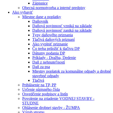
Zápisnice
Obecná normotvorba a interné predpisy
Ako vybaviť
Miestne dane a poplatky
Daňovník
Daňová povinnosť vzniká na základe
Daňová povinnosť zaniká na základe
Typy daňového priznania
Tlačivá daňových priznaní
Ako vyplniť priznanie
Čo treba priložiť k tlačivu DP
Dátumy podania DP
Príklady - Dražba, Dedenie
Daň z nehnuteľností
Daň za psa
Miestny poplatok za komunálne odpady a drobné
stavebné odpady
Tlačivá
Prihlásenie na TP, PP
Určenie súpisného čísla
Osvedčenie podpisov a listín
Povolenie na zriadenie VODNEJ STAVBY -
STUDNE
Ohlásenie drobnej stavby - ŽUMPA
Výrub stromu