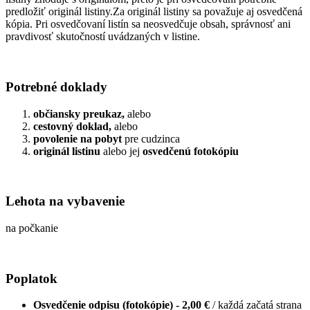
predložiť originál listiny.Za originál listiny sa považuje aj osvedčená
kópia. Pri osvedčovaní listín sa neosvedčuje obsah, správnosť ani
pravdivosť skutočností uvádzaných v listine.
Potrebné doklady
občiansky preukaz,
alebo
cestovný doklad,
alebo
povolenie na pobyt
pre cudzinca
originál listinu
alebo jej
osvedčenú fotokópiu
Lehota na vybavenie
na počkanie
Poplatok
Osvedčenie odpisu (fotokópie) - 2,00 €
/ každá začatá strana