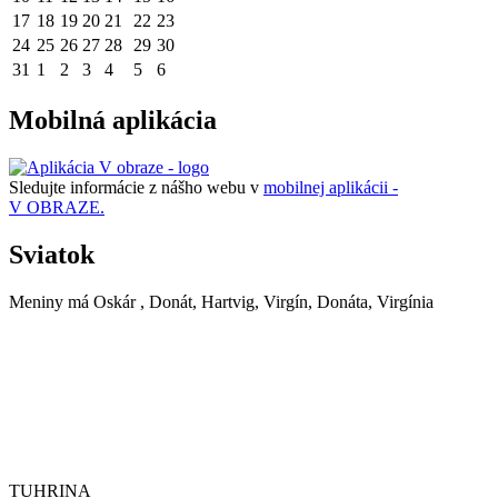
17
18
19
20
21
22
23
24
25
26
27
28
29
30
31
1
2
3
4
5
6
Mobilná aplikácia
Sledujte informácie z nášho webu v
mobilnej aplikácii -
V OBRAZE.
Sviatok
Meniny má
Oskár
, Donát, Hartvig, Virgín, Donáta, Virgínia
TUHRINA
TUHRINA