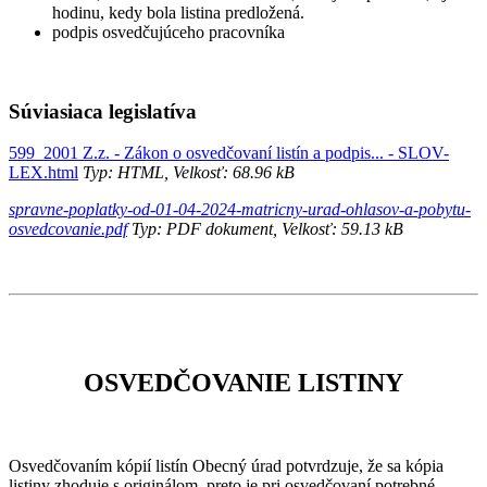
hodinu, kedy bola listina predložená.
podpis osvedčujúceho pracovníka
Súviasiaca legislatíva
599_2001 Z.z. - Zákon o osvedčovaní listín a podpis... - SLOV-
LEX.html
Typ: HTML, Velkosť: 68.96 kB
spravne-poplatky-od-01-04-2024-matricny-urad-ohlasov-a-pobytu-
osvedcovanie.pdf
Typ: PDF dokument, Velkosť: 59.13 kB
OSVEDČOVANIE LISTINY
Osvedčovaním kópií listín Obecný úrad potvrdzuje, že sa kópia
listiny zhoduje s originálom, preto je pri osvedčovaní potrebné