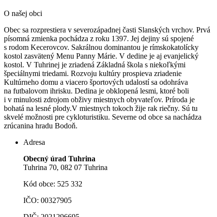
O našej obci
Obec sa rozprestiera v severozápadnej časti Slanských vrchov. Prvá
písomná zmienka pochádza z roku 1397. Jej dejiny sú spojené
s rodom Kecerovcov. Sakrálnou dominantou je rímskokatolícky
kostol zasvätený Menu Panny Márie.
V dedine je aj evanjelický
kostol. V Tuhrinej je zriadená Základná škola s niekoľkými
špeciálnymi triedami. Rozvoju kultúry prospieva zriadenie
Kultúrneho domu a viacero športových udalostí sa odohráva
na futbalovom ihrisku. Dedina je obklopená lesmi, ktoré boli
i v minulosti zdrojom obživy miestnych obyvateľov. Príroda je
bohatá na lesné plody.V miestnych tokoch žije rak riečny. Sú tu
skvelé možnosti pre cykloturistiku. Severne od obce sa nachádza
zrúcanina hradu Bodoň.
Adresa
Obecný úrad Tuhrina
Tuhrina 70, 082 07 Tuhrina
Kód obce: 525 332
IČO: 00327905
DIČ: 2021296695