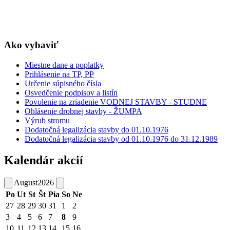
Ako vybaviť
Miestne dane a poplatky
Prihlásenie na TP, PP
Určenie súpisného čísla
Osvedčenie podpisov a listín
Povolenie na zriadenie VODNEJ STAVBY - STUDNE
Ohlásenie drobnej stavby - ŽUMPA
Výrub stromu
Dodatočná legalizácia stavby do 01.10.1976
Dodatočná legalizácia stavby od 01.10.1976 do 31.12.1989
Kalendár akcií
August
2026
Po
Ut
St
Št
Pia
So
Ne
27
28
29
30
31
1
2
3
4
5
6
7
8
9
10
11
12
13
14
15
16