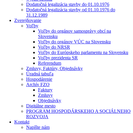
Dodatočná legalizácia stavby do 01.10.1976
Dodatočná legalizácia stavby od 01.10.1976 do
31.12.1989
Zverejňovanie
Voľby
Voľby do orgánov samosprávy obcí na
Slovensku
Voľby do orgánov VÚC na Slovensku
Voľby do NRSR
Voľby do Európskeho parlamentu na Slovensku
Voľby prezidenta SR
Referendum
Zmluvy, Faktúry, Objednávky
Úradná tabuľa
Hospodárenie
Archív FZO
Faktury
Zmluvy
Objednávky
Digitálne mesto
PROGRAM HOSPODÁRSKEHO A SOCIÁLNEHO
ROZVOJA
Kontakt
Napíšte nám