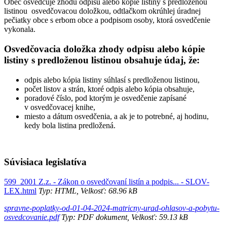
Obec osvedčuje zhodu odpisu alebo kópie listiny s predloženou
listinou osvedčovacou doložkou, odtlačkom okrúhlej úradnej
pečiatky obce s erbom obce a podpisom osoby, ktorá osvedčenie
vykonala.
Osvedčovacia doložka zhody odpisu alebo kópie
listiny s predloženou listinou obsahuje údaj, že:
odpis alebo kópia listiny súhlasí s predloženou listinou,
počet listov a strán, ktoré odpis alebo kópia obsahuje,
poradové číslo, pod ktorým je osvedčenie zapísané
v osvedčovacej knihe,
miesto a dátum osvedčenia, a ak je to potrebné, aj hodinu,
kedy bola listina predložená.
Súvisiaca legislatíva
599_2001 Z.z. - Zákon o osvedčovaní listín a podpis... - SLOV-
LEX.html
Typ: HTML, Velkosť: 68.96 kB
spravne-poplatky-od-01-04-2024-matricny-urad-ohlasov-a-pobytu-
osvedcovanie.pdf
Typ: PDF dokument, Velkosť: 59.13 kB