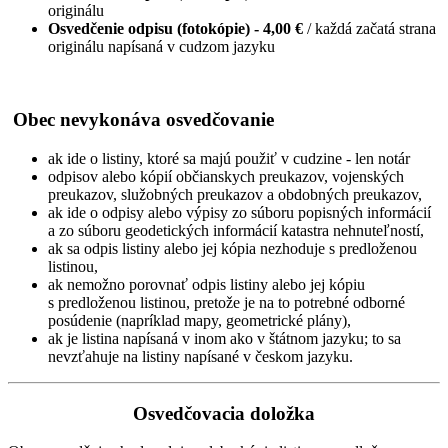
originálu
Osvedčenie odpisu (fotokópie) - 4,00 €
/ každá začatá strana
originálu napísaná v cudzom jazyku
Obec nevykonáva osvedčovanie
ak ide o listiny, ktoré sa majú použiť v cudzine - len notár
odpisov alebo kópií občianskych preukazov, vojenských
preukazov, služobných preukazov a obdobných preukazov,
ak ide o odpisy alebo výpisy zo súboru popisných informácií
a zo súboru geodetických informácií katastra nehnuteľností,
ak sa odpis listiny alebo jej kópia nezhoduje s predloženou
listinou,
ak nemožno porovnať odpis listiny alebo jej kópiu
s predloženou listinou, pretože je na to potrebné odborné
posúdenie (napríklad mapy, geometrické plány),
ak je listina napísaná v inom ako v štátnom jazyku; to sa
nevzťahuje na listiny napísané v českom jazyku.
Osvedčovacia doložka