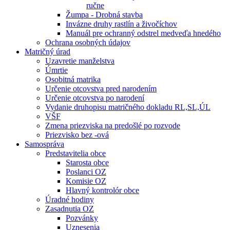
ručne
Žumpa - Drobná stavba
Invázne druhy rastlín a živočíchov
Manuál pre ochranný odstrel medveďa hnedého
Ochrana osobných údajov
Matričný úrad
Uzavretie manželstva
Úmrtie
Osobitná matrika
Určenie otcovstva pred narodením
Určenie otcovstva po narodení
Vydanie druhopisu matričného dokladu RL,SL,ÚL
VŠF
Zmena priezviska na predošlé po rozvode
Priezvisko bez -ová
Samospráva
Predstavitelia obce
Starosta obce
Poslanci OZ
Komisie OZ
Hlavný kontrolór obce
Úradné hodiny
Zasadnutia OZ
Pozvánky
Uznesenia