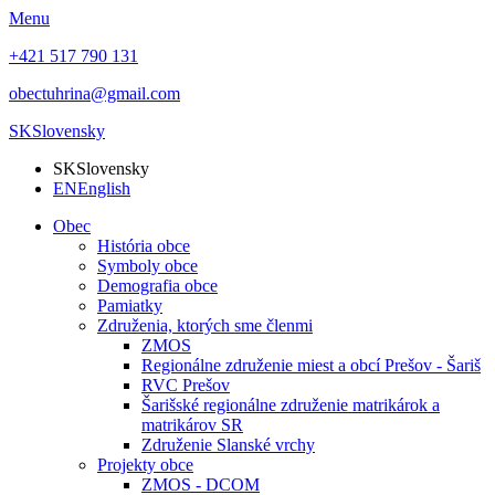
Menu
+421 517 790 131
obectuhrina@gmail.com
SK
Slovensky
SK
Slovensky
EN
English
Obec
História obce
Symboly obce
Demografia obce
Pamiatky
Združenia, ktorých sme členmi
ZMOS
Regionálne združenie miest a obcí Prešov - Šariš
RVC Prešov
Šarišské regionálne združenie matrikárok a
matrikárov SR
Združenie Slanské vrchy
Projekty obce
ZMOS - DCOM