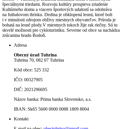
špeciálnymi triedami. Rozvoju kultúry prospieva zriadenie
Kultúrneho domu a viacero športových udalostí sa odohráva
na futbalovom ihrisku. Dedina je obklopená lesmi, ktoré boli
i v minulosti zdrojom obživy miestnych obyvateľov. Príroda je
bohatá na lesné plody.V miestnych tokoch žije rak riečny. Sú tu
skvelé možnosti pre cykloturistiku. Severne od obce sa nachádza
zrúcanina hradu Bodoň.
Adresa
Obecný úrad Tuhrina
Tuhrina 70, 082 07 Tuhrina
Kód obce: 525 332
IČO: 00327905
DIČ: 2021296695
Názov banka: Prima banka Slovensko, a.s.
IBAN: Sk65 5600 0000 0088 1809 8004
Kontakt
E-mail na obec:
obectuhrina@gmail.com