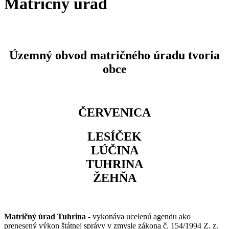
Matričný úrad
Územný obvod matričného úradu tvoria
obce
ČERVENICA
LESÍČEK
LÚČINA
TUHRINA
ŽEHŇA
Matričný úrad Tuhrina -
vykonáva ucelenú agendu ako
prenesený výkon štátnej správy v zmysle zákona č. 154/1994 Z. z.