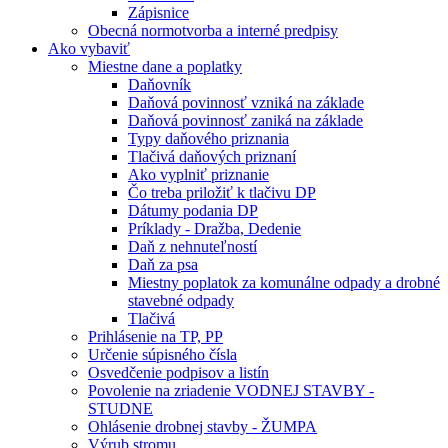
Zápisnice
Obecná normotvorba a interné predpisy
Ako vybaviť
Miestne dane a poplatky
Daňovník
Daňová povinnosť vzniká na základe
Daňová povinnosť zaniká na základe
Typy daňového priznania
Tlačivá daňových priznaní
Ako vyplniť priznanie
Čo treba priložiť k tlačivu DP
Dátumy podania DP
Príklady - Dražba, Dedenie
Daň z nehnuteľností
Daň za psa
Miestny poplatok za komunálne odpady a drobné
stavebné odpady
Tlačivá
Prihlásenie na TP, PP
Určenie súpisného čísla
Osvedčenie podpisov a listín
Povolenie na zriadenie VODNEJ STAVBY -
STUDNE
Ohlásenie drobnej stavby - ŽUMPA
Výrub stromu