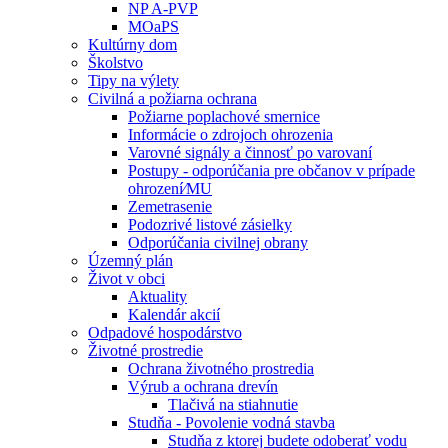
NP A-PVP
MOaPS
Kultúrny dom
Školstvo
Tipy na výlety
Civilná a požiarna ochrana
Požiarne poplachové smernice
Informácie o zdrojoch ohrozenia
Varovné signály a činnosť po varovaní
Postupy - odporúčania pre občanov v prípade
ohrození⁄MU
Zemetrasenie
Podozrivé listové zásielky
Odporúčania civilnej obrany
Územný plán
Život v obci
Aktuality
Kalendár akcií
Odpadové hospodárstvo
Životné prostredie
Ochrana životného prostredia
Výrub a ochrana drevín
Tlačivá na stiahnutie
Studňa - Povolenie vodná stavba
Studňa z ktorej budete odoberať vodu