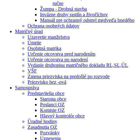
ručne
Žumpa - Drobná stavba
Invázne druhy rastlín a živočíchov
Manuál pre ochranný odstrel medveďa hnedého
Ochrana osobných údajov
Matričný úrad
Uzavretie manželstva
Úmrtie
Osobitná matrika
Určenie otcovstva pred narodením
Určenie otcovstva po narodení
Vydanie druhopisu matričného dokladu RL,SL,ÚL
VŠF
Zmena priezviska na predošlé po rozvode
Priezvisko bez -ová
Samospráva
Predstavitelia obce
Starosta obce
Poslanci OZ
Komisie OZ
Hlavný kontrolór obce
Úradné hodiny
Zasadnutia OZ
Pozvánky
Uznesenia