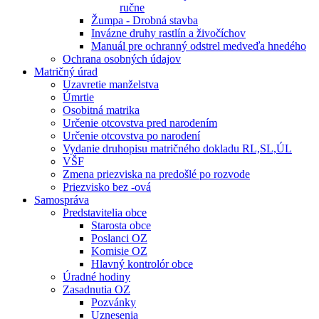
ručne
Žumpa - Drobná stavba
Invázne druhy rastlín a živočíchov
Manuál pre ochranný odstrel medveďa hnedého
Ochrana osobných údajov
Matričný úrad
Uzavretie manželstva
Úmrtie
Osobitná matrika
Určenie otcovstva pred narodením
Určenie otcovstva po narodení
Vydanie druhopisu matričného dokladu RL,SL,ÚL
VŠF
Zmena priezviska na predošlé po rozvode
Priezvisko bez -ová
Samospráva
Predstavitelia obce
Starosta obce
Poslanci OZ
Komisie OZ
Hlavný kontrolór obce
Úradné hodiny
Zasadnutia OZ
Pozvánky
Uznesenia