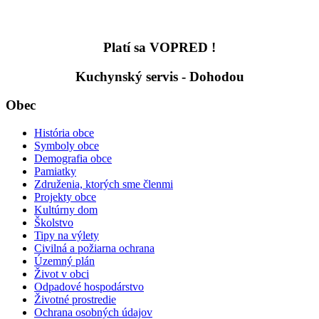
Platí sa VOPRED !
Kuchynský servis - Dohodou
Obec
História obce
Symboly obce
Demografia obce
Pamiatky
Združenia, ktorých sme členmi
Projekty obce
Kultúrny dom
Školstvo
Tipy na výlety
Civilná a požiarna ochrana
Územný plán
Život v obci
Odpadové hospodárstvo
Životné prostredie
Ochrana osobných údajov