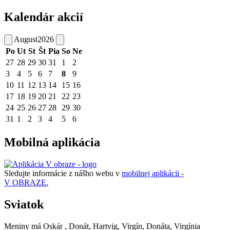
Kalendár akcií
August
2026
Po
Ut
St
Št
Pia
So
Ne
27
28
29
30
31
1
2
3
4
5
6
7
8
9
10
11
12
13
14
15
16
17
18
19
20
21
22
23
24
25
26
27
28
29
30
31
1
2
3
4
5
6
Mobilná aplikácia
Sledujte informácie z nášho webu v
mobilnej aplikácii -
V OBRAZE.
Sviatok
Meniny má
Oskár
, Donát, Hartvig, Virgín, Donáta, Virgínia