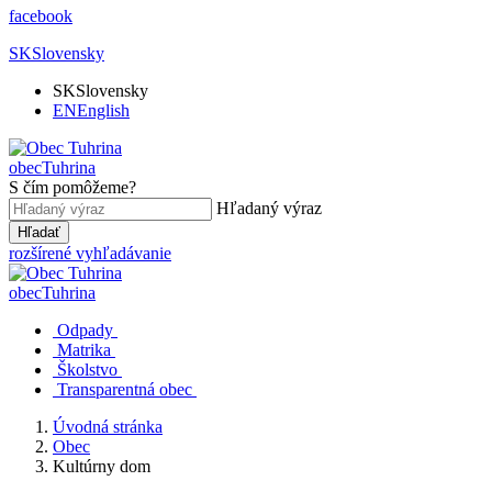
facebook
SK
Slovensky
SK
Slovensky
EN
English
obec
Tuhrina
S čím pomôžeme?
Hľadaný výraz
Hľadať
rozšírené vyhľadávanie
obec
Tuhrina
Odpady
Matrika
Školstvo
Transparentná obec
Úvodná stránka
Obec
Kultúrny dom