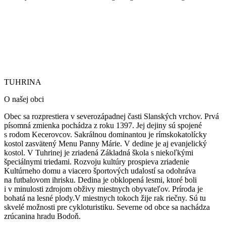
TUHRINA
TUHRINA
O našej obci
Obec sa rozprestiera v severozápadnej časti Slanských vrchov. Prvá
písomná zmienka pochádza z roku 1397. Jej dejiny sú spojené
s rodom Kecerovcov. Sakrálnou dominantou je rímskokatolícky
kostol zasvätený Menu Panny Márie.
V dedine je aj evanjelický
kostol. V Tuhrinej je zriadená Základná škola s niekoľkými
špeciálnymi triedami. Rozvoju kultúry prospieva zriadenie
Kultúrneho domu a viacero športových udalostí sa odohráva
na futbalovom ihrisku. Dedina je obklopená lesmi, ktoré boli
i v minulosti zdrojom obživy miestnych obyvateľov. Príroda je
bohatá na lesné plody.V miestnych tokoch žije rak riečny. Sú tu
skvelé možnosti pre cykloturistiku. Severne od obce sa nachádza
zrúcanina hradu Bodoň.