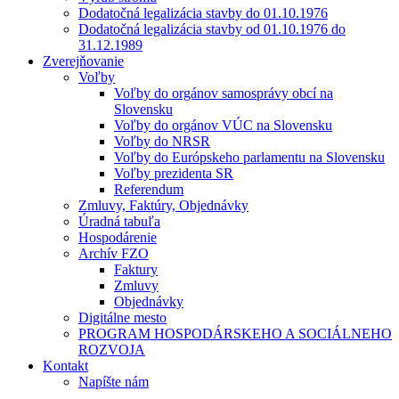
Dodatočná legalizácia stavby do 01.10.1976
Dodatočná legalizácia stavby od 01.10.1976 do
31.12.1989
Zverejňovanie
Voľby
Voľby do orgánov samosprávy obcí na
Slovensku
Voľby do orgánov VÚC na Slovensku
Voľby do NRSR
Voľby do Európskeho parlamentu na Slovensku
Voľby prezidenta SR
Referendum
Zmluvy, Faktúry, Objednávky
Úradná tabuľa
Hospodárenie
Archív FZO
Faktury
Zmluvy
Objednávky
Digitálne mesto
PROGRAM HOSPODÁRSKEHO A SOCIÁLNEHO
ROZVOJA
Kontakt
Napíšte nám