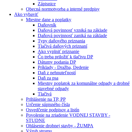
Zápisnice
Obecná normotvorba a interné predpisy
Ako vybaviť
Miestne dane a poplatky
Daňovník
Daňová povinnosť vzniká na základe
Daňová povinnosť zaniká na základe
Typy daňového priznania
Tlačivá daňových priznaní
Ako vyplniť priznanie
Čo treba priložiť k tlačivu DP
Dátumy podania DP
Príklady - Dražba, Dedenie
Daň z nehnuteľností
Daň za psa
Miestny poplatok za komunálne odpady a drobné
stavebné odpady
Tlačivá
Prihlásenie na TP, PP
Určenie súpisného čísla
Osvedčenie podpisov a listín
Povolenie na zriadenie VODNEJ STAVBY -
STUDNE
Ohlásenie drobnej stavby - ŽUMPA
Výrub stromu