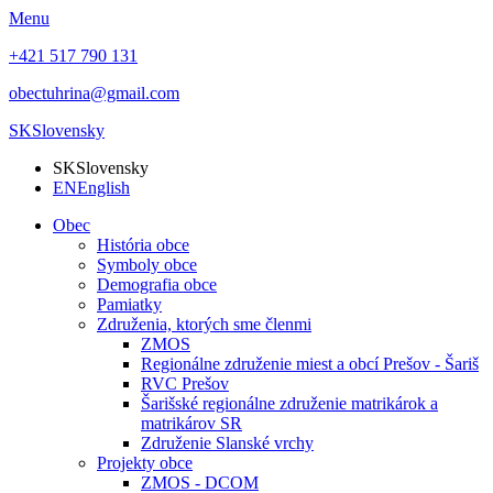
Menu
+421 517 790 131
obectuhrina@gmail.com
SK
Slovensky
SK
Slovensky
EN
English
Obec
História obce
Symboly obce
Demografia obce
Pamiatky
Združenia, ktorých sme členmi
ZMOS
Regionálne združenie miest a obcí Prešov - Šariš
RVC Prešov
Šarišské regionálne združenie matrikárok a
matrikárov SR
Združenie Slanské vrchy
Projekty obce
ZMOS - DCOM