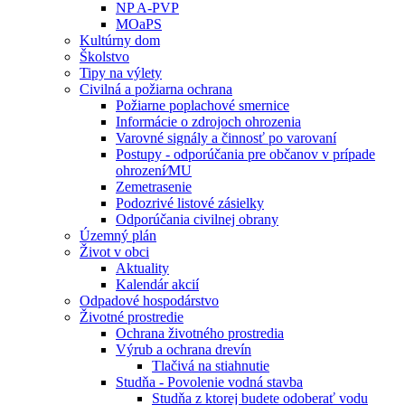
NP A-PVP
MOaPS
Kultúrny dom
Školstvo
Tipy na výlety
Civilná a požiarna ochrana
Požiarne poplachové smernice
Informácie o zdrojoch ohrozenia
Varovné signály a činnosť po varovaní
Postupy - odporúčania pre občanov v prípade
ohrození⁄MU
Zemetrasenie
Podozrivé listové zásielky
Odporúčania civilnej obrany
Územný plán
Život v obci
Aktuality
Kalendár akcií
Odpadové hospodárstvo
Životné prostredie
Ochrana životného prostredia
Výrub a ochrana drevín
Tlačivá na stiahnutie
Studňa - Povolenie vodná stavba
Studňa z ktorej budete odoberať vodu