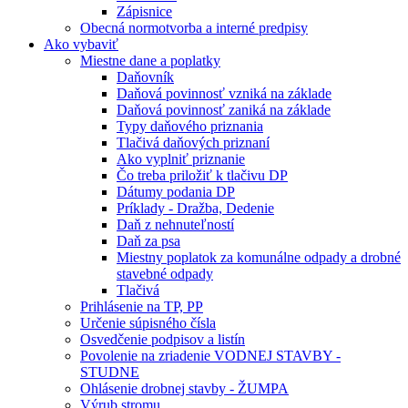
Zápisnice
Obecná normotvorba a interné predpisy
Ako vybaviť
Miestne dane a poplatky
Daňovník
Daňová povinnosť vzniká na základe
Daňová povinnosť zaniká na základe
Typy daňového priznania
Tlačivá daňových priznaní
Ako vyplniť priznanie
Čo treba priložiť k tlačivu DP
Dátumy podania DP
Príklady - Dražba, Dedenie
Daň z nehnuteľností
Daň za psa
Miestny poplatok za komunálne odpady a drobné
stavebné odpady
Tlačivá
Prihlásenie na TP, PP
Určenie súpisného čísla
Osvedčenie podpisov a listín
Povolenie na zriadenie VODNEJ STAVBY -
STUDNE
Ohlásenie drobnej stavby - ŽUMPA
Výrub stromu