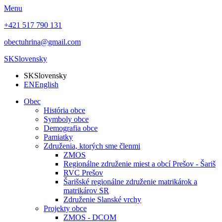
Menu
+421 517 790 131
obectuhrina@gmail.com
SK
Slovensky
SK
Slovensky
EN
English
Obec
História obce
Symboly obce
Demografia obce
Pamiatky
Združenia, ktorých sme členmi
ZMOS
Regionálne združenie miest a obcí Prešov - Šariš
RVC Prešov
Šarišské regionálne združenie matrikárok a
matrikárov SR
Združenie Slanské vrchy
Projekty obce
ZMOS - DCOM