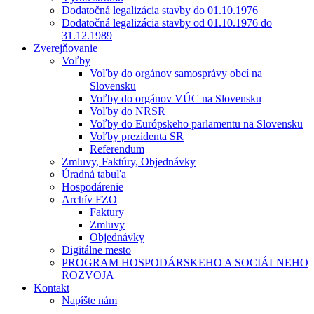
Dodatočná legalizácia stavby do 01.10.1976
Dodatočná legalizácia stavby od 01.10.1976 do
31.12.1989
Zverejňovanie
Voľby
Voľby do orgánov samosprávy obcí na
Slovensku
Voľby do orgánov VÚC na Slovensku
Voľby do NRSR
Voľby do Európskeho parlamentu na Slovensku
Voľby prezidenta SR
Referendum
Zmluvy, Faktúry, Objednávky
Úradná tabuľa
Hospodárenie
Archív FZO
Faktury
Zmluvy
Objednávky
Digitálne mesto
PROGRAM HOSPODÁRSKEHO A SOCIÁLNEHO
ROZVOJA
Kontakt
Napíšte nám