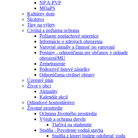
NP A-PVP
MOaPS
Kultúrny dom
Školstvo
Tipy na výlety
Civilná a požiarna ochrana
Požiarne poplachové smernice
Informácie o zdrojoch ohrozenia
Varovné signály a činnosť po varovaní
Postupy - odporúčania pre občanov v prípade
ohrození⁄MU
Zemetrasenie
Podozrivé listové zásielky
Odporúčania civilnej obrany
Územný plán
Život v obci
Aktuality
Kalendár akcií
Odpadové hospodárstvo
Životné prostredie
Ochrana životného prostredia
Výrub a ochrana drevín
Tlačivá na stiahnutie
Studňa - Povolenie vodná stavba
Studňa z ktorej budete odoberať vodu