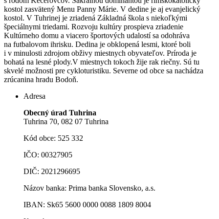
s rodom Kecerovcov. Sakrálnou dominantou je rímskokatolícky
kostol zasvätený Menu Panny Márie.
V dedine je aj evanjelický
kostol. V Tuhrinej je zriadená Základná škola s niekoľkými
špeciálnymi triedami. Rozvoju kultúry prospieva zriadenie
Kultúrneho domu a viacero športových udalostí sa odohráva
na futbalovom ihrisku. Dedina je obklopená lesmi, ktoré boli
i v minulosti zdrojom obživy miestnych obyvateľov. Príroda je
bohatá na lesné plody.V miestnych tokoch žije rak riečny. Sú tu
skvelé možnosti pre cykloturistiku. Severne od obce sa nachádza
zrúcanina hradu Bodoň.
Adresa
Obecný úrad Tuhrina
Tuhrina 70, 082 07 Tuhrina
Kód obce: 525 332
IČO: 00327905
DIČ: 2021296695
Názov banka: Prima banka Slovensko, a.s.
IBAN: Sk65 5600 0000 0088 1809 8004