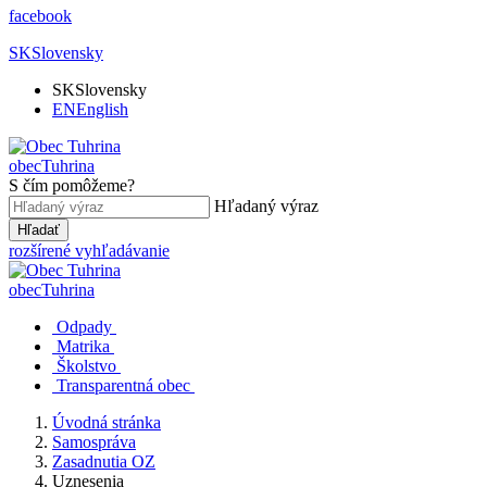
facebook
SK
Slovensky
SK
Slovensky
EN
English
obec
Tuhrina
S čím pomôžeme?
Hľadaný výraz
Hľadať
rozšírené vyhľadávanie
obec
Tuhrina
Odpady
Matrika
Školstvo
Transparentná obec
Úvodná stránka
Samospráva
Zasadnutia OZ
Uznesenia