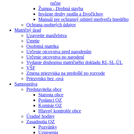
ručne
Žumpa - Drobná stavba
Invázne druhy rastlín a živočíchov
Manuál pre ochranný odstrel medveďa hnedého
Ochrana osobných údajov
Matričný úrad
Uzavretie manželstva
Úmrtie
Osobitná matrika
Určenie otcovstva pred narodením
Určenie otcovstva po narodení
Vydanie druhopisu matričného dokladu RL,SL,ÚL
VŠF
Zmena priezviska na predošlé po rozvode
Priezvisko bez -ová
Samospráva
Predstavitelia obce
Starosta obce
Poslanci OZ
Komisie OZ
Hlavný kontrolór obce
Úradné hodiny
Zasadnutia OZ
Pozvánky
Uznesenia