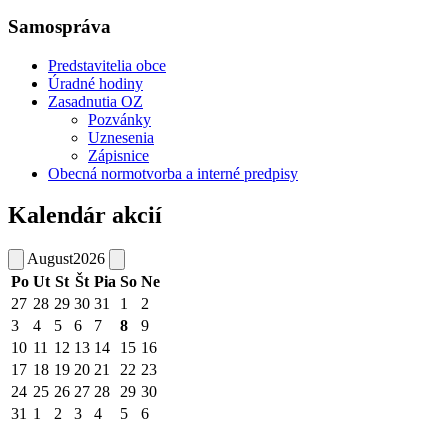
Samospráva
Predstavitelia obce
Úradné hodiny
Zasadnutia OZ
Pozvánky
Uznesenia
Zápisnice
Obecná normotvorba a interné predpisy
Kalendár akcií
August
2026
Po
Ut
St
Št
Pia
So
Ne
27
28
29
30
31
1
2
3
4
5
6
7
8
9
10
11
12
13
14
15
16
17
18
19
20
21
22
23
24
25
26
27
28
29
30
31
1
2
3
4
5
6