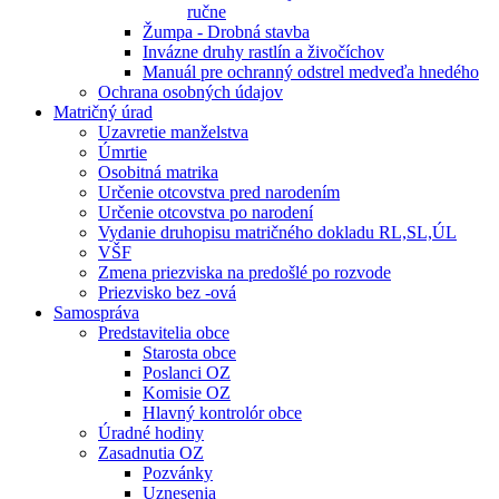
ručne
Žumpa - Drobná stavba
Invázne druhy rastlín a živočíchov
Manuál pre ochranný odstrel medveďa hnedého
Ochrana osobných údajov
Matričný úrad
Uzavretie manželstva
Úmrtie
Osobitná matrika
Určenie otcovstva pred narodením
Určenie otcovstva po narodení
Vydanie druhopisu matričného dokladu RL,SL,ÚL
VŠF
Zmena priezviska na predošlé po rozvode
Priezvisko bez -ová
Samospráva
Predstavitelia obce
Starosta obce
Poslanci OZ
Komisie OZ
Hlavný kontrolór obce
Úradné hodiny
Zasadnutia OZ
Pozvánky
Uznesenia