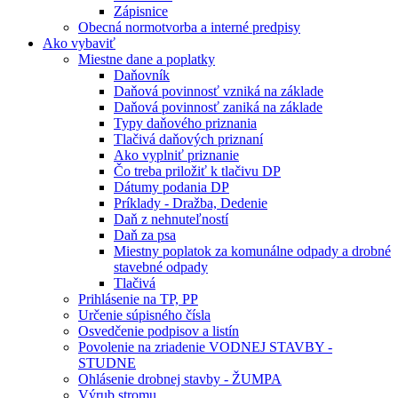
Zápisnice
Obecná normotvorba a interné predpisy
Ako vybaviť
Miestne dane a poplatky
Daňovník
Daňová povinnosť vzniká na základe
Daňová povinnosť zaniká na základe
Typy daňového priznania
Tlačivá daňových priznaní
Ako vyplniť priznanie
Čo treba priložiť k tlačivu DP
Dátumy podania DP
Príklady - Dražba, Dedenie
Daň z nehnuteľností
Daň za psa
Miestny poplatok za komunálne odpady a drobné
stavebné odpady
Tlačivá
Prihlásenie na TP, PP
Určenie súpisného čísla
Osvedčenie podpisov a listín
Povolenie na zriadenie VODNEJ STAVBY -
STUDNE
Ohlásenie drobnej stavby - ŽUMPA
Výrub stromu