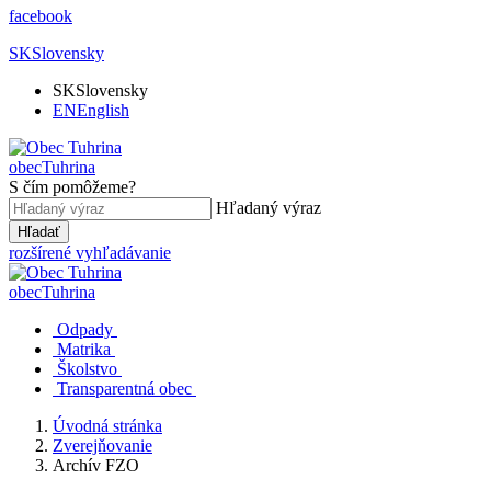
facebook
SK
Slovensky
SK
Slovensky
EN
English
obec
Tuhrina
S čím pomôžeme?
Hľadaný výraz
Hľadať
rozšírené vyhľadávanie
obec
Tuhrina
Odpady
Matrika
Školstvo
Transparentná obec
Úvodná stránka
Zverejňovanie
Archív FZO