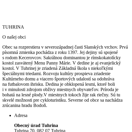
TUHRINA
O našej obci
Obec sa rozprestiera v severozápadnej časti Slanských vrchov. Prvá
písomná zmienka pochádza z roku 1397. Jej dejiny sú spojené
s rodom Kecerovcov. Sakrálnou dominantou je rímskokatolícky
kostol zasvätený Menu Panny Márie.
V dedine je aj evanjelický
kostol. V Tuhrinej je zriadená Základná škola s niekoľkými
špeciálnymi triedami. Rozvoju kultúry prospieva zriadenie
Kultúrneho domu a viacero športových udalostí sa odohráva
na futbalovom ihrisku. Dedina je obklopená lesmi, ktoré boli
i v minulosti zdrojom obživy miestnych obyvateľov. Príroda je
bohatá na lesné plody.V miestnych tokoch žije rak riečny. Sú tu
skvelé možnosti pre cykloturistiku. Severne od obce sa nachádza
zrúcanina hradu Bodoň.
Adresa
Obecný úrad Tuhrina
Tuhrina 70, 082 07 Tuhrina