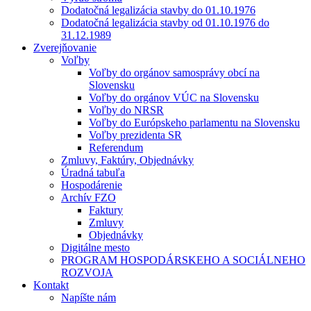
Dodatočná legalizácia stavby do 01.10.1976
Dodatočná legalizácia stavby od 01.10.1976 do
31.12.1989
Zverejňovanie
Voľby
Voľby do orgánov samosprávy obcí na
Slovensku
Voľby do orgánov VÚC na Slovensku
Voľby do NRSR
Voľby do Európskeho parlamentu na Slovensku
Voľby prezidenta SR
Referendum
Zmluvy, Faktúry, Objednávky
Úradná tabuľa
Hospodárenie
Archív FZO
Faktury
Zmluvy
Objednávky
Digitálne mesto
PROGRAM HOSPODÁRSKEHO A SOCIÁLNEHO
ROZVOJA
Kontakt
Napíšte nám