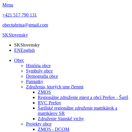
Menu
+421 517 790 131
obectuhrina@gmail.com
SK
Slovensky
SK
Slovensky
EN
English
Obec
História obce
Symboly obce
Demografia obce
Pamiatky
Združenia, ktorých sme členmi
ZMOS
Regionálne združenie miest a obcí Prešov - Šariš
RVC Prešov
Šarišské regionálne združenie matrikárok a
matrikárov SR
Združenie Slanské vrchy
Projekty obce
ZMOS - DCOM