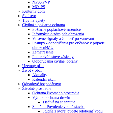
NP A-PVP
MOaPS
Kultúrny dom
Školstvo
Tipy na výlety
Civilná a požiarna ochrana
Požiarne poplachové smernice
Informácie o zdrojoch ohrozenia
Varovné signály a činnosť po varovaní
Postupy - odporúčania pre občanov v prípade
ohrození⁄MU
Zemetrasenie
Podozrivé listové zásielky
Odporúčania civilnej obrany
Územný plán
Život v obci
Aktuality
Kalendár akcií
Odpadové hospodárstvo
Životné prostredie
Ochrana životného prostredia
Výrub a ochrana drevín
Tlačivá na stiahnutie
Studňa - Povolenie vodná stavba
Studňa z ktorej budete odoberať vodu