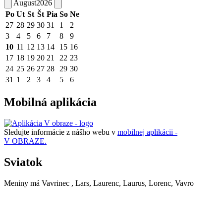
August
2026
Po
Ut
St
Št
Pia
So
Ne
27
28
29
30
31
1
2
3
4
5
6
7
8
9
10
11
12
13
14
15
16
17
18
19
20
21
22
23
24
25
26
27
28
29
30
31
1
2
3
4
5
6
Mobilná aplikácia
Sledujte informácie z nášho webu v
mobilnej aplikácii -
V OBRAZE.
Sviatok
Meniny má
Vavrinec
, Lars, Laurenc, Laurus, Lorenc, Vavro
TUHRINA