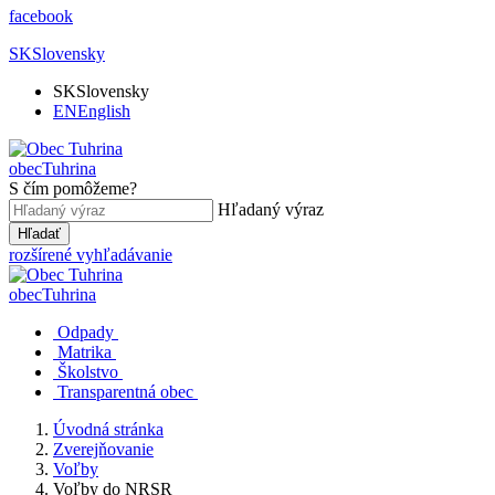
facebook
SK
Slovensky
SK
Slovensky
EN
English
obec
Tuhrina
S čím pomôžeme?
Hľadaný výraz
Hľadať
rozšírené vyhľadávanie
obec
Tuhrina
Odpady
Matrika
Školstvo
Transparentná obec
Úvodná stránka
Zverejňovanie
Voľby
Voľby do NRSR