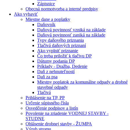
Zápisnice
Obecná normotvorba a interné predpisy
Ako vybaviť
Miestne dane a poplatky
Daňovník
Daňová povinnosť vzniká na základe
Daňová povinnosť zaniká na základe
Typy daňového priznania
Tlačivá daňových priznaní
Ako vyplniť priznanie
Čo treba priložiť k tlačivu DP
Dátumy podania DP
Príklady - Dražba, Dedenie
Daň z nehnuteľností
Daň za psa
Miestny poplatok za komunálne odpady a drobné
stavebné odpady
Tlačivá
Prihlásenie na TP, PP
Určenie súpisného čísla
Osvedčenie podpisov a listín
Povolenie na zriadenie VODNEJ STAVBY -
STUDNE
Ohlásenie drobnej stavby - ŽUMPA
Výrub stromu