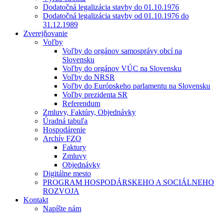
Dodatočná legalizácia stavby do 01.10.1976
Dodatočná legalizácia stavby od 01.10.1976 do
31.12.1989
Zverejňovanie
Voľby
Voľby do orgánov samosprávy obcí na
Slovensku
Voľby do orgánov VÚC na Slovensku
Voľby do NRSR
Voľby do Európskeho parlamentu na Slovensku
Voľby prezidenta SR
Referendum
Zmluvy, Faktúry, Objednávky
Úradná tabuľa
Hospodárenie
Archív FZO
Faktury
Zmluvy
Objednávky
Digitálne mesto
PROGRAM HOSPODÁRSKEHO A SOCIÁLNEHO
ROZVOJA
Kontakt
Napíšte nám