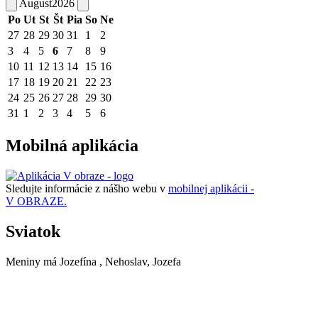
August
2026
Po
Ut
St
Št
Pia
So
Ne
27
28
29
30
31
1
2
3
4
5
6
7
8
9
10
11
12
13
14
15
16
17
18
19
20
21
22
23
24
25
26
27
28
29
30
31
1
2
3
4
5
6
Mobilná aplikácia
Sledujte informácie z nášho webu v
mobilnej aplikácii -
V OBRAZE.
Sviatok
Meniny má
Jozefína
, Nehoslav, Jozefa
TUHRINA