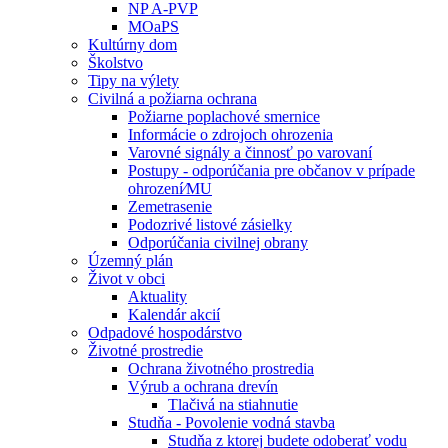
NP A-PVP
MOaPS
Kultúrny dom
Školstvo
Tipy na výlety
Civilná a požiarna ochrana
Požiarne poplachové smernice
Informácie o zdrojoch ohrozenia
Varovné signály a činnosť po varovaní
Postupy - odporúčania pre občanov v prípade
ohrození⁄MU
Zemetrasenie
Podozrivé listové zásielky
Odporúčania civilnej obrany
Územný plán
Život v obci
Aktuality
Kalendár akcií
Odpadové hospodárstvo
Životné prostredie
Ochrana životného prostredia
Výrub a ochrana drevín
Tlačivá na stiahnutie
Studňa - Povolenie vodná stavba
Studňa z ktorej budete odoberať vodu