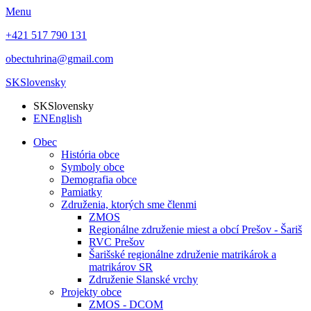
Menu
+421 517 790 131
obectuhrina@gmail.com
SK
Slovensky
SK
Slovensky
EN
English
Obec
História obce
Symboly obce
Demografia obce
Pamiatky
Združenia, ktorých sme členmi
ZMOS
Regionálne združenie miest a obcí Prešov - Šariš
RVC Prešov
Šarišské regionálne združenie matrikárok a
matrikárov SR
Združenie Slanské vrchy
Projekty obce
ZMOS - DCOM