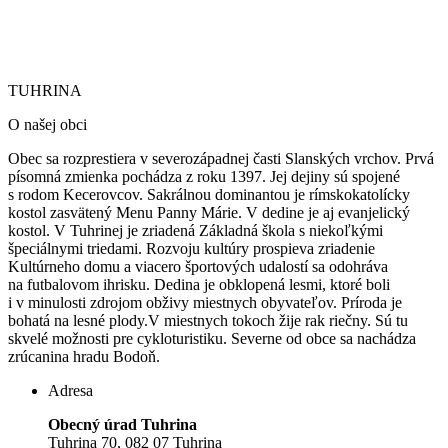
TUHRINA
O našej obci
Obec sa rozprestiera v severozápadnej časti Slanských vrchov. Prvá
písomná zmienka pochádza z roku 1397. Jej dejiny sú spojené
s rodom Kecerovcov. Sakrálnou dominantou je rímskokatolícky
kostol zasvätený Menu Panny Márie.
V dedine je aj evanjelický
kostol. V Tuhrinej je zriadená Základná škola s niekoľkými
špeciálnymi triedami. Rozvoju kultúry prospieva zriadenie
Kultúrneho domu a viacero športových udalostí sa odohráva
na futbalovom ihrisku. Dedina je obklopená lesmi, ktoré boli
i v minulosti zdrojom obživy miestnych obyvateľov. Príroda je
bohatá na lesné plody.V miestnych tokoch žije rak riečny. Sú tu
skvelé možnosti pre cykloturistiku. Severne od obce sa nachádza
zrúcanina hradu Bodoň.
Adresa
Obecný úrad Tuhrina
Tuhrina 70, 082 07 Tuhrina