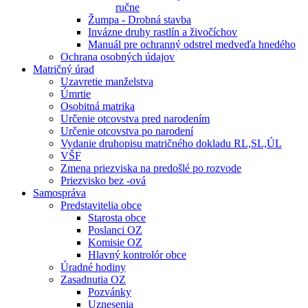
ručne
Žumpa - Drobná stavba
Invázne druhy rastlín a živočíchov
Manuál pre ochranný odstrel medveďa hnedého
Ochrana osobných údajov
Matričný úrad
Uzavretie manželstva
Úmrtie
Osobitná matrika
Určenie otcovstva pred narodením
Určenie otcovstva po narodení
Vydanie druhopisu matričného dokladu RL,SL,ÚL
VŠF
Zmena priezviska na predošlé po rozvode
Priezvisko bez -ová
Samospráva
Predstavitelia obce
Starosta obce
Poslanci OZ
Komisie OZ
Hlavný kontrolór obce
Úradné hodiny
Zasadnutia OZ
Pozvánky
Uznesenia