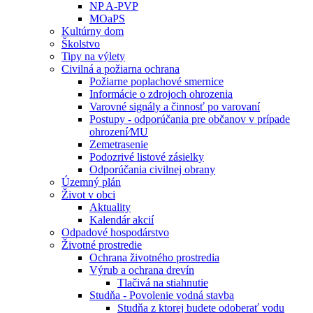
NP A-PVP
MOaPS
Kultúrny dom
Školstvo
Tipy na výlety
Civilná a požiarna ochrana
Požiarne poplachové smernice
Informácie o zdrojoch ohrozenia
Varovné signály a činnosť po varovaní
Postupy - odporúčania pre občanov v prípade
ohrození⁄MU
Zemetrasenie
Podozrivé listové zásielky
Odporúčania civilnej obrany
Územný plán
Život v obci
Aktuality
Kalendár akcií
Odpadové hospodárstvo
Životné prostredie
Ochrana životného prostredia
Výrub a ochrana drevín
Tlačivá na stiahnutie
Studňa - Povolenie vodná stavba
Studňa z ktorej budete odoberať vodu