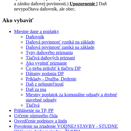
a zániku daňovej povinnosti.)
Upozornenie !
Daň
nevypočítava daňovník, ale obec.
Ako vybaviť
Miestne dane a poplatky
Daňovník
Daňová povinnosť vzniká na základe
Daňová povinnosť zaniká na základe
Typy daňového priznania
Tlačivá daňových priznaní
Ako vyplniť priznanie
Čo treba priložiť k tlačivu DP
Dátumy podania DP
Príklady - Dražba, Dedenie
Daň z nehnuteľností
Daň za psa
Miestny poplatok za komunálne odpady a drobné
stavebné odpady
Tlačivá
Prihlásenie na TP, PP
Určenie súpisného čísla
Osvedčenie podpisov a listín
Povolenie na zriadenie VODNEJ STAVBY - STUDNE