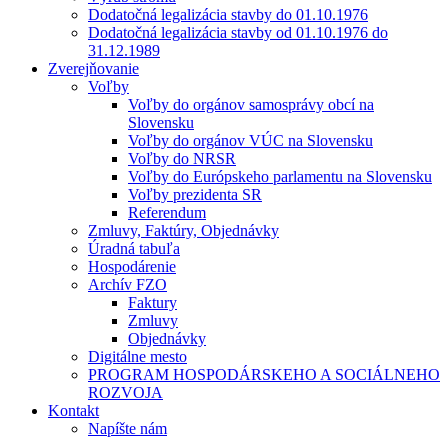
Dodatočná legalizácia stavby do 01.10.1976
Dodatočná legalizácia stavby od 01.10.1976 do
31.12.1989
Zverejňovanie
Voľby
Voľby do orgánov samosprávy obcí na
Slovensku
Voľby do orgánov VÚC na Slovensku
Voľby do NRSR
Voľby do Európskeho parlamentu na Slovensku
Voľby prezidenta SR
Referendum
Zmluvy, Faktúry, Objednávky
Úradná tabuľa
Hospodárenie
Archív FZO
Faktury
Zmluvy
Objednávky
Digitálne mesto
PROGRAM HOSPODÁRSKEHO A SOCIÁLNEHO
ROZVOJA
Kontakt
Napíšte nám