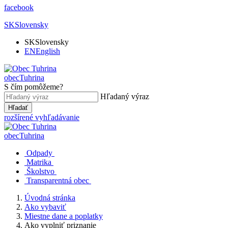
facebook
SK
Slovensky
SK
Slovensky
EN
English
obec
Tuhrina
S čím pomôžeme?
Hľadaný výraz
Hľadať
rozšírené vyhľadávanie
obec
Tuhrina
Odpady
Matrika
Školstvo
Transparentná obec
Úvodná stránka
Ako vybaviť
Miestne dane a poplatky
Ako vyplniť priznanie