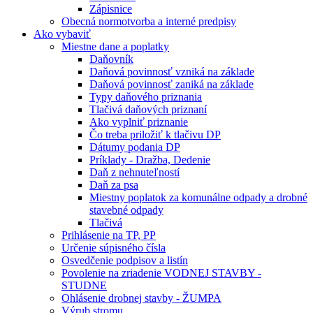
Zápisnice
Obecná normotvorba a interné predpisy
Ako vybaviť
Miestne dane a poplatky
Daňovník
Daňová povinnosť vzniká na základe
Daňová povinnosť zaniká na základe
Typy daňového priznania
Tlačivá daňových priznaní
Ako vyplniť priznanie
Čo treba priložiť k tlačivu DP
Dátumy podania DP
Príklady - Dražba, Dedenie
Daň z nehnuteľností
Daň za psa
Miestny poplatok za komunálne odpady a drobné
stavebné odpady
Tlačivá
Prihlásenie na TP, PP
Určenie súpisného čísla
Osvedčenie podpisov a listín
Povolenie na zriadenie VODNEJ STAVBY -
STUDNE
Ohlásenie drobnej stavby - ŽUMPA
Výrub stromu