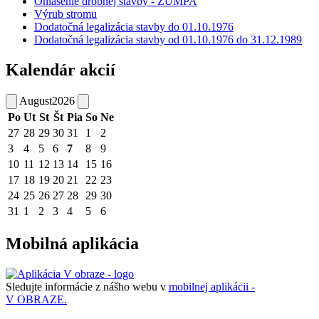
Ohlásenie drobnej stavby - ŽUMPA
Výrub stromu
Dodatočná legalizácia stavby do 01.10.1976
Dodatočná legalizácia stavby od 01.10.1976 do 31.12.1989
Kalendár akcií
August
2026
Po
Ut
St
Št
Pia
So
Ne
27
28
29
30
31
1
2
3
4
5
6
7
8
9
10
11
12
13
14
15
16
17
18
19
20
21
22
23
24
25
26
27
28
29
30
31
1
2
3
4
5
6
Mobilná aplikácia
Sledujte informácie z nášho webu v
mobilnej aplikácii -
V OBRAZE.