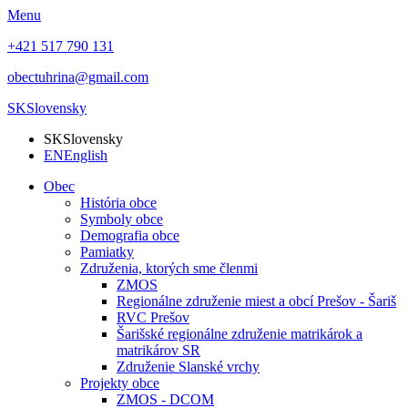
Menu
+421 517 790 131
obectuhrina@gmail.com
SK
Slovensky
SK
Slovensky
EN
English
Obec
História obce
Symboly obce
Demografia obce
Pamiatky
Združenia, ktorých sme členmi
ZMOS
Regionálne združenie miest a obcí Prešov - Šariš
RVC Prešov
Šarišské regionálne združenie matrikárok a
matrikárov SR
Združenie Slanské vrchy
Projekty obce
ZMOS - DCOM