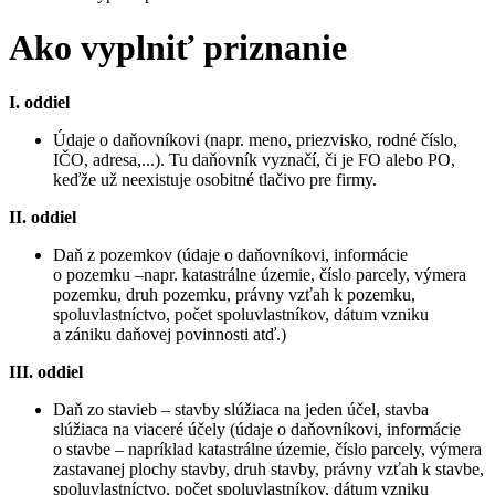
Ako vyplniť priznanie
I. oddiel
Údaje o daňovníkovi (napr. meno, priezvisko, rodné číslo,
IČO, adresa,...). Tu daňovník vyznačí, či je FO alebo PO,
keďže už neexistuje osobitné tlačivo pre firmy.
II. oddiel
Daň z pozemkov (údaje o daňovníkovi, informácie
o pozemku –napr. katastrálne územie, číslo parcely, výmera
pozemku, druh pozemku, právny vzťah k pozemku,
spoluvlastníctvo, počet spoluvlastníkov, dátum vzniku
a zániku daňovej povinnosti atď.)
III. oddiel
Daň zo stavieb – stavby slúžiaca na jeden účel, stavba
slúžiaca na viaceré účely (údaje o daňovníkovi, informácie
o stavbe – napríklad katastrálne územie, číslo parcely, výmera
zastavanej plochy stavby, druh stavby, právny vzťah k stavbe,
spoluvlastníctvo, počet spoluvlastníkov, dátum vzniku