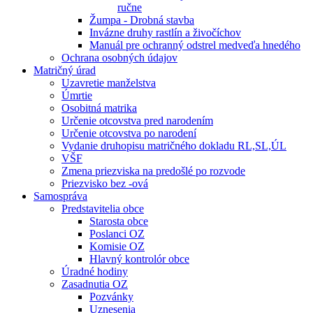
ručne
Žumpa - Drobná stavba
Invázne druhy rastlín a živočíchov
Manuál pre ochranný odstrel medveďa hnedého
Ochrana osobných údajov
Matričný úrad
Uzavretie manželstva
Úmrtie
Osobitná matrika
Určenie otcovstva pred narodením
Určenie otcovstva po narodení
Vydanie druhopisu matričného dokladu RL,SL,ÚL
VŠF
Zmena priezviska na predošlé po rozvode
Priezvisko bez -ová
Samospráva
Predstavitelia obce
Starosta obce
Poslanci OZ
Komisie OZ
Hlavný kontrolór obce
Úradné hodiny
Zasadnutia OZ
Pozvánky
Uznesenia