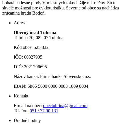
bohatá na lesné plody.V miestnych tokoch žije rak riečny. Sú tu
skvelé možnosti pre cykloturistiku. Severne od obce sa nachádza
zrúcanina hradu Bodoň.
Adresa
Obecný úrad Tuhrina
Tuhrina 70, 082 07 Tuhrina
Kód obce: 525 332
IČO: 00327905
DIČ: 2021296695
Názov banka: Prima banka Slovensko, a.s.
IBAN: Sk65 5600 0000 0088 1809 8004
Kontakt
E-mail na obec:
obectuhrina@gmail.com
Telefon:
051 / 77 90 131
Úradné hodiny