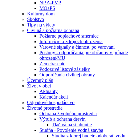
NP A-PVP
MOaPS
Kultúrny dom
Školstvo
Tipy na výlety
Civilná a požiarna ochrana
Požiarne poplachové smernice
Informácie o zdrojoch ohrozenia
Varovné signály a činnosť po varovaní
Postupy - odporúčania pre občanov v prípade
ohrození⁄MU
Zemetrasenie
Podozrivé listové zásielky
Odporúčania civilnej obrany
Územný plán
Život v obci
Aktuality
Kalendár akcií
Odpadové hospodárstvo
Životné prostredie
Ochrana životného prostredia
Výrub a ochrana drevín
Tlačivá na stiahnutie
Studňa - Povolenie vodná stavba
Studňa z ktorej budete odoberať vodu