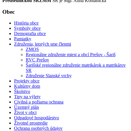
Predsedníčkou ŠRZMM
SR je Mgr. Anna Komanická
Obec
História obce
Symboly obce
Demografia obce
Pamiatky
Združenia, ktorých sme členmi
ZMOS
Regionálne združenie miest a obcí Prešov - Šariš
RVC Prešov
Šarišské regionálne združenie matrikárok a matrikárov
SR
Združenie Slanské vrchy
Projekty obce
Kultúrny dom
Školstvo
Tipy na výlety
Civilná a požiarna ochrana
Územný plán
Život v obci
Odpadové hospodárstvo
Životné prostredie
Ochrana osobných údajov