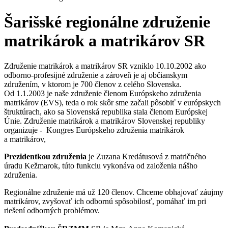
Šarišské regionálne združenie
matrikárok a matrikárov SR
Združenie matrikárok a matrikárov SR vzniklo 10.10.2002 ako
odborno-profesijné združenie a zároveň je aj občianskym
združením, v ktorom je 700 členov z celého Slovenska.
Od 1.1.2003 je naše združenie členom Európskeho združenia
matrikárov (EVS), teda o rok skôr sme začali pôsobiť v európskych
štruktúrach, ako sa Slovenská republika stala členom Európskej
Únie. Združenie matrikárok a matrikárov Slovenskej republiky
organizuje - Kongres Európskeho združenia matrikárok
a matrikárov,
Prezidentkou združenia
je Zuzana Kredátusová z matričného
úradu Kežmarok, túto funkciu vykonáva od založenia nášho
združenia.
Regionálne združenie má už 120 členov. Chceme obhajovať záujmy
matrikárov, zvyšovať ich odbornú spôsobilosť, pomáhať im pri
riešení odborných problémov.