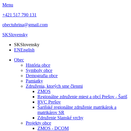
Menu
+421 517 790 131
obectuhrina@gmail.com
SK
Slovensky
SK
Slovensky
EN
English
Obec
História obce
Symboly obce
Demografia obce
Pamiatky
Združenia, ktorých sme členmi
ZMOS
Regionálne združenie miest a obcí Prešov - Šariš
RVC Prešov
Šarišské regionálne združenie matrikárok a
matrikárov SR
Združenie Slanské vrchy
Projekty obce
ZMOS - DCOM