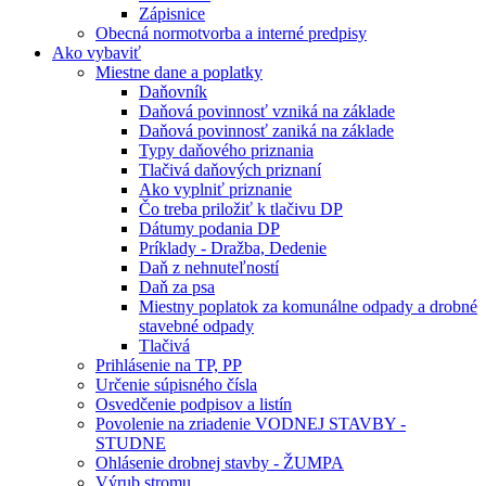
Zápisnice
Obecná normotvorba a interné predpisy
Ako vybaviť
Miestne dane a poplatky
Daňovník
Daňová povinnosť vzniká na základe
Daňová povinnosť zaniká na základe
Typy daňového priznania
Tlačivá daňových priznaní
Ako vyplniť priznanie
Čo treba priložiť k tlačivu DP
Dátumy podania DP
Príklady - Dražba, Dedenie
Daň z nehnuteľností
Daň za psa
Miestny poplatok za komunálne odpady a drobné
stavebné odpady
Tlačivá
Prihlásenie na TP, PP
Určenie súpisného čísla
Osvedčenie podpisov a listín
Povolenie na zriadenie VODNEJ STAVBY -
STUDNE
Ohlásenie drobnej stavby - ŽUMPA
Výrub stromu