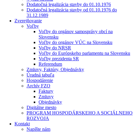
Dodatočná legalizácia stavby do 01.10.1976
Dodatočná legalizácia stavby od 01.10.1976 do
31.12.1989
Zverejňovanie
Voľby
Voľby do orgánov samosprávy obcí na
Slovensku
Voľby do orgánov VÚC na Slovensku
Voľby do NRSR
Voľby do Európskeho parlamentu na Slovensku
Voľby prezidenta SR
Referendum
Zmluvy, Faktúry, Objednávky
Úradná tabuľa
Hospodárenie
Archív FZO
Faktury
Zmluvy
Objednávky
Digitálne mesto
PROGRAM HOSPODÁRSKEHO A SOCIÁLNEHO
ROZVOJA
Kontakt
Napíšte nám