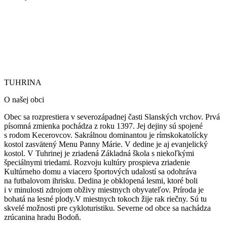
TUHRINA
TUHRINA
O našej obci
Obec sa rozprestiera v severozápadnej časti Slanských vrchov. Prvá
písomná zmienka pochádza z roku 1397. Jej dejiny sú spojené
s rodom Kecerovcov. Sakrálnou dominantou je rímskokatolícky
kostol zasvätený Menu Panny Márie.
V dedine je aj evanjelický
kostol. V Tuhrinej je zriadená Základná škola s niekoľkými
špeciálnymi triedami. Rozvoju kultúry prospieva zriadenie
Kultúrneho domu a viacero športových udalostí sa odohráva
na futbalovom ihrisku. Dedina je obklopená lesmi, ktoré boli
i v minulosti zdrojom obživy miestnych obyvateľov. Príroda je
bohatá na lesné plody.V miestnych tokoch žije rak riečny. Sú tu
skvelé možnosti pre cykloturistiku. Severne od obce sa nachádza
zrúcanina hradu Bodoň.