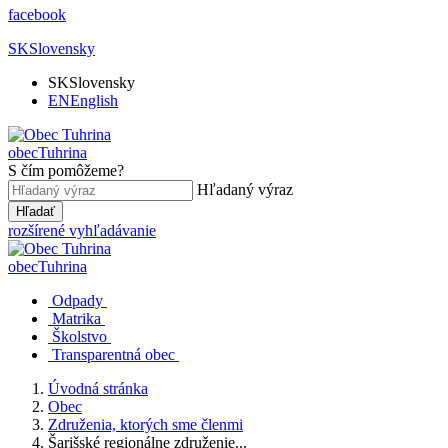
facebook
SK
Slovensky
SK
Slovensky
EN
English
obec
Tuhrina
S čím pomôžeme?
Hľadaný výraz
Hľadať
rozšírené vyhľadávanie
obec
Tuhrina
Odpady
Matrika
Školstvo
Transparentná obec
Úvodná stránka
Obec
Združenia, ktorých sme členmi
Šarišské regionálne združenie...