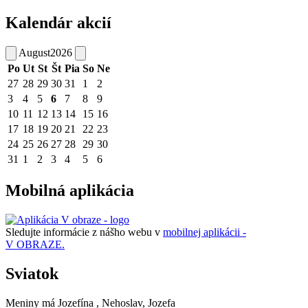
Kalendár akcií
August
2026
Po
Ut
St
Št
Pia
So
Ne
27
28
29
30
31
1
2
3
4
5
6
7
8
9
10
11
12
13
14
15
16
17
18
19
20
21
22
23
24
25
26
27
28
29
30
31
1
2
3
4
5
6
Mobilná aplikácia
Sledujte informácie z nášho webu v
mobilnej aplikácii -
V OBRAZE.
Sviatok
Meniny má
Jozefína
, Nehoslav, Jozefa