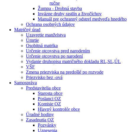
ručne
Žumpa - Drobná stavba
Invázne druhy rastlín a živočíchov
Manuál pre ochranný odstrel medveďa hnedého
Ochrana osobných údajov
Matričný úrad
Uzavretie manželstva
Úmrtie
Osobitná matrika
Určenie otcovstva pred narodením
Určenie otcovstva po narodení
Vydanie druhopisu matričného dokladu RL,SL,ÚL
VŠF
Zmena priezviska na predošlé po rozvode
Priezvisko bez -ová
Samospráva
Predstavitelia obce
Starosta obce
Poslanci OZ
Komisie OZ
Hlavný kontrolór obce
Úradné hodiny
Zasadnutia OZ
Pozvánky
Uznesenia