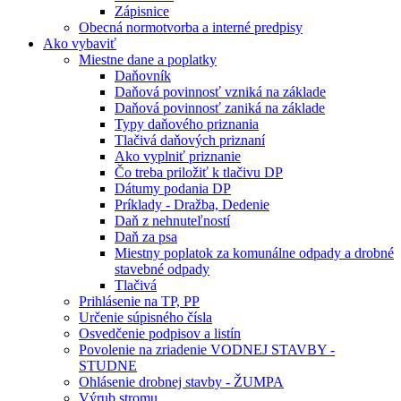
Zápisnice
Obecná normotvorba a interné predpisy
Ako vybaviť
Miestne dane a poplatky
Daňovník
Daňová povinnosť vzniká na základe
Daňová povinnosť zaniká na základe
Typy daňového priznania
Tlačivá daňových priznaní
Ako vyplniť priznanie
Čo treba priložiť k tlačivu DP
Dátumy podania DP
Príklady - Dražba, Dedenie
Daň z nehnuteľností
Daň za psa
Miestny poplatok za komunálne odpady a drobné
stavebné odpady
Tlačivá
Prihlásenie na TP, PP
Určenie súpisného čísla
Osvedčenie podpisov a listín
Povolenie na zriadenie VODNEJ STAVBY -
STUDNE
Ohlásenie drobnej stavby - ŽUMPA
Výrub stromu