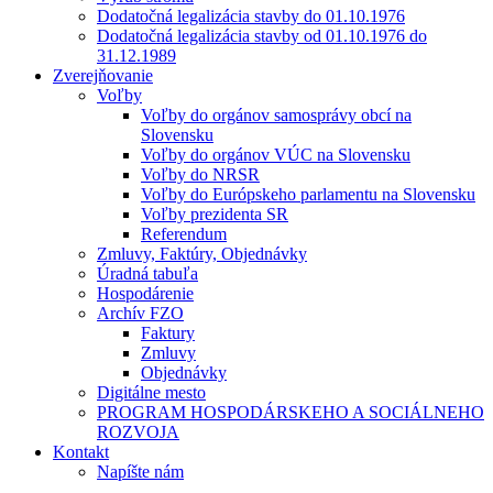
Dodatočná legalizácia stavby do 01.10.1976
Dodatočná legalizácia stavby od 01.10.1976 do
31.12.1989
Zverejňovanie
Voľby
Voľby do orgánov samosprávy obcí na
Slovensku
Voľby do orgánov VÚC na Slovensku
Voľby do NRSR
Voľby do Európskeho parlamentu na Slovensku
Voľby prezidenta SR
Referendum
Zmluvy, Faktúry, Objednávky
Úradná tabuľa
Hospodárenie
Archív FZO
Faktury
Zmluvy
Objednávky
Digitálne mesto
PROGRAM HOSPODÁRSKEHO A SOCIÁLNEHO
ROZVOJA
Kontakt
Napíšte nám