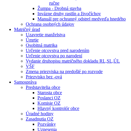
ručne
Žumpa - Drobná stavba
Invázne druhy rastlín a živočíchov
Manuál pre ochranný odstrel medveďa hnedého
Ochrana osobných údajov
Matričný úrad
Uzavretie manželstva
Úmrtie
Osobitná matrika
Určenie otcovstva pred narodením
Určenie otcovstva po narodení
Vydanie druhopisu matričného dokladu RL,SL,ÚL
VŠF
Zmena priezviska na predošlé po rozvode
Priezvisko bez -ová
Samospráva
Predstavitelia obce
Starosta obce
Poslanci OZ
Komisie OZ
Hlavný kontrolór obce
Úradné hodiny
Zasadnutia OZ
Pozvánky
Uznesenia