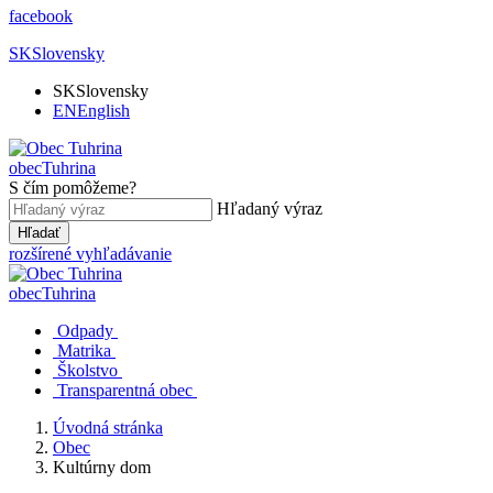
facebook
SK
Slovensky
SK
Slovensky
EN
English
obec
Tuhrina
S čím pomôžeme?
Hľadaný výraz
Hľadať
rozšírené vyhľadávanie
obec
Tuhrina
Odpady
Matrika
Školstvo
Transparentná obec
Úvodná stránka
Obec
Kultúrny dom