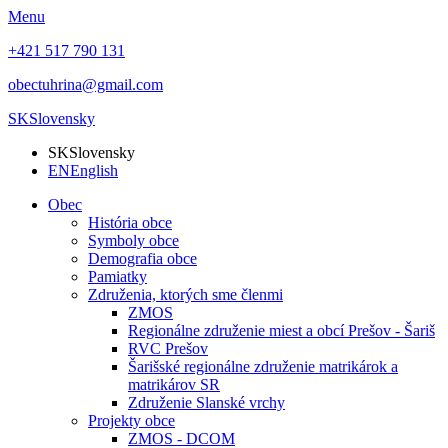
Menu
+421 517 790 131
obectuhrina@gmail.com
SK
Slovensky
SK
Slovensky
EN
English
Obec
História obce
Symboly obce
Demografia obce
Pamiatky
Združenia, ktorých sme členmi
ZMOS
Regionálne združenie miest a obcí Prešov - Šariš
RVC Prešov
Šarišské regionálne združenie matrikárok a
matrikárov SR
Združenie Slanské vrchy
Projekty obce
ZMOS - DCOM