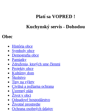
Platí sa VOPRED !
Kuchynský servis - Dohodou
Obec
História obce
Symboly obce
Demografia obce
Pamiatky
Združenia, ktorých sme členmi
Projekty obce
Kultúrny dom
Školstvo
Tipy na výlety
Civilná a požiarna ochrana
Územný plán
Život v obci
Odpadové hospodárstvo
Životné prostredie
Ochrana osobných údajov