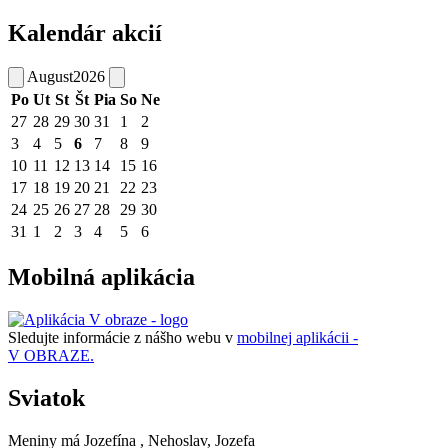
Kalendár akcií
August
2026
Po
Ut
St
Št
Pia
So
Ne
27
28
29
30
31
1
2
3
4
5
6
7
8
9
10
11
12
13
14
15
16
17
18
19
20
21
22
23
24
25
26
27
28
29
30
31
1
2
3
4
5
6
Mobilná aplikácia
Sledujte informácie z nášho webu v
mobilnej aplikácii -
V OBRAZE.
Sviatok
Meniny má
Jozefína
, Nehoslav, Jozefa