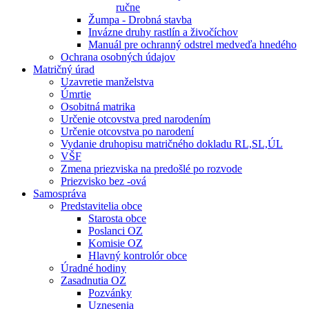
ručne
Žumpa - Drobná stavba
Invázne druhy rastlín a živočíchov
Manuál pre ochranný odstrel medveďa hnedého
Ochrana osobných údajov
Matričný úrad
Uzavretie manželstva
Úmrtie
Osobitná matrika
Určenie otcovstva pred narodením
Určenie otcovstva po narodení
Vydanie druhopisu matričného dokladu RL,SL,ÚL
VŠF
Zmena priezviska na predošlé po rozvode
Priezvisko bez -ová
Samospráva
Predstavitelia obce
Starosta obce
Poslanci OZ
Komisie OZ
Hlavný kontrolór obce
Úradné hodiny
Zasadnutia OZ
Pozvánky
Uznesenia