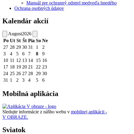
Manuál pre ochranný odstrel medveďa hnedého
Ochrana osobných údajov
Kalendár akcií
August
2026
Po
Ut
St
Št
Pia
So
Ne
27
28
29
30
31
1
2
3
4
5
6
7
8
9
10
11
12
13
14
15
16
17
18
19
20
21
22
23
24
25
26
27
28
29
30
31
1
2
3
4
5
6
Mobilná aplikácia
Sledujte informácie z nášho webu v
mobilnej aplikácii -
V OBRAZE.
Sviatok