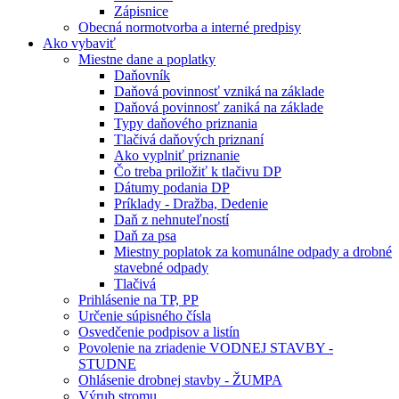
Zápisnice
Obecná normotvorba a interné predpisy
Ako vybaviť
Miestne dane a poplatky
Daňovník
Daňová povinnosť vzniká na základe
Daňová povinnosť zaniká na základe
Typy daňového priznania
Tlačivá daňových priznaní
Ako vyplniť priznanie
Čo treba priložiť k tlačivu DP
Dátumy podania DP
Príklady - Dražba, Dedenie
Daň z nehnuteľností
Daň za psa
Miestny poplatok za komunálne odpady a drobné
stavebné odpady
Tlačivá
Prihlásenie na TP, PP
Určenie súpisného čísla
Osvedčenie podpisov a listín
Povolenie na zriadenie VODNEJ STAVBY -
STUDNE
Ohlásenie drobnej stavby - ŽUMPA
Výrub stromu