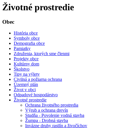
Životné prostredie
Obec
História obce
Symboly obce
Demografia obce
Pamiatky
Združenia, ktorých sme členmi
Projekty obce
Kultúrny dom
Školstvo
Tipy na výlety
Civilná a požiarna ochrana
Územný plán
Život v obci
Odpadové hospodárstvo
Životné prostredie
Ochrana životného prostredia
Výrub a ochrana drevín
Studňa - Povolenie vodná stavba
Žumpa - Drobná stavba
Invázne druhy rastlín a živočíchov