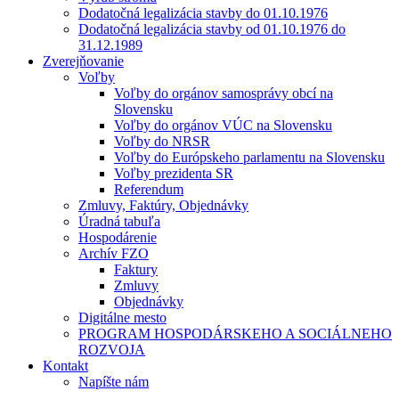
Dodatočná legalizácia stavby do 01.10.1976
Dodatočná legalizácia stavby od 01.10.1976 do
31.12.1989
Zverejňovanie
Voľby
Voľby do orgánov samosprávy obcí na
Slovensku
Voľby do orgánov VÚC na Slovensku
Voľby do NRSR
Voľby do Európskeho parlamentu na Slovensku
Voľby prezidenta SR
Referendum
Zmluvy, Faktúry, Objednávky
Úradná tabuľa
Hospodárenie
Archív FZO
Faktury
Zmluvy
Objednávky
Digitálne mesto
PROGRAM HOSPODÁRSKEHO A SOCIÁLNEHO
ROZVOJA
Kontakt
Napíšte nám