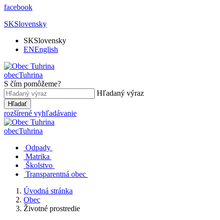
facebook
SK
Slovensky
SK
Slovensky
EN
English
obec
Tuhrina
S čím pomôžeme?
Hľadaný výraz
Hľadať
rozšírené vyhľadávanie
obec
Tuhrina
Odpady
Matrika
Školstvo
Transparentná obec
Úvodná stránka
Obec
Životné prostredie