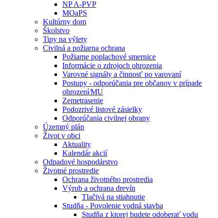
NP A-PVP
MOaPS
Kultúrny dom
Školstvo
Tipy na výlety
Civilná a požiarna ochrana
Požiarne poplachové smernice
Informácie o zdrojoch ohrozenia
Varovné signály a činnosť po varovaní
Postupy - odporúčania pre občanov v prípade
ohrození⁄MU
Zemetrasenie
Podozrivé listové zásielky
Odporúčania civilnej obrany
Územný plán
Život v obci
Aktuality
Kalendár akcií
Odpadové hospodárstvo
Životné prostredie
Ochrana životného prostredia
Výrub a ochrana drevín
Tlačivá na stiahnutie
Studňa - Povolenie vodná stavba
Studňa z ktorej budete odoberať vodu