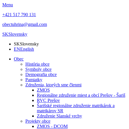
Menu
+421 517 790 131
obectuhrina@gmail.com
SK
Slovensky
SK
Slovensky
EN
English
Obec
História obce
Symboly obce
Demografia obce
Pamiatky
Združenia, ktorých sme členmi
ZMOS
Regionálne združenie miest a obcí Prešov - Šariš
RVC Prešov
Šarišské regionálne združenie matrikárok a
matrikárov SR
Združenie Slanské vrchy
Projekty obce
ZMOS - DCOM