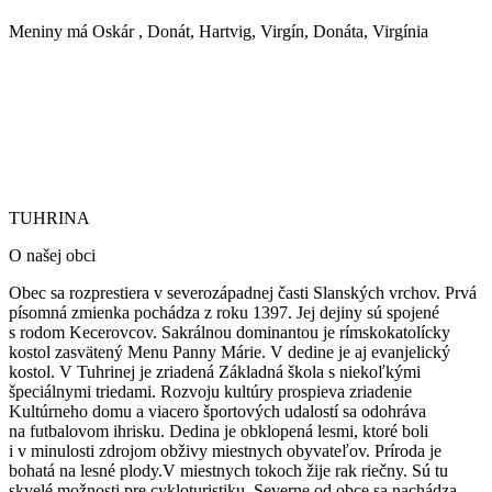
Meniny má
Oskár
, Donát, Hartvig, Virgín, Donáta, Virgínia
TUHRINA
TUHRINA
O našej obci
Obec sa rozprestiera v severozápadnej časti Slanských vrchov. Prvá
písomná zmienka pochádza z roku 1397. Jej dejiny sú spojené
s rodom Kecerovcov. Sakrálnou dominantou je rímskokatolícky
kostol zasvätený Menu Panny Márie.
V dedine je aj evanjelický
kostol. V Tuhrinej je zriadená Základná škola s niekoľkými
špeciálnymi triedami. Rozvoju kultúry prospieva zriadenie
Kultúrneho domu a viacero športových udalostí sa odohráva
na futbalovom ihrisku. Dedina je obklopená lesmi, ktoré boli
i v minulosti zdrojom obživy miestnych obyvateľov. Príroda je
bohatá na lesné plody.V miestnych tokoch žije rak riečny. Sú tu
skvelé možnosti pre cykloturistiku. Severne od obce sa nachádza