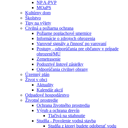
NP A-PVP
MOaPS
Kultúrny dom
Školstvo
Tipy na výlety
Civilná a požiarna ochrana
Požiarne poplachové smernice
Informácie o zdrojoch ohrozenia
Varovné signály a činnosť po varovaní
Postupy - odporúčania pre občanov v prípade
ohrození⁄MU
Zemetrasenie
Podozrivé listové zásielky
Odporúčania civilnej obrany
Územný plán
Život v obci
Aktuality
Kalendár akcií
Odpadové hospodárstvo
Životné prostredie
Ochrana životného prostredia
Výrub a ochrana drevín
Tlačivá na stiahnutie
Studňa - Povolenie vodná stavba
Studňa z ktorej budete odoberať vodu