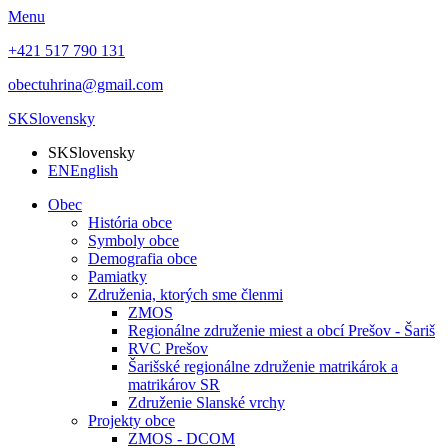
Menu
+421 517 790 131
obectuhrina@gmail.com
SK
Slovensky
SK
Slovensky
EN
English
Obec
História obce
Symboly obce
Demografia obce
Pamiatky
Združenia, ktorých sme členmi
ZMOS
Regionálne združenie miest a obcí Prešov - Šariš
RVC Prešov
Šarišské regionálne združenie matrikárok a
matrikárov SR
Združenie Slanské vrchy
Projekty obce
ZMOS - DCOM