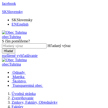
facebook
SK
Slovensky
SK
Slovensky
EN
English
obec
Tuhrina
S čím pomôžeme?
Hľadaný výraz
Hľadať
rozšírené vyhľadávanie
obec
Tuhrina
Odpady
Matrika
Školstvo
Transparentná obec
Úvodná stránka
Zverejňovanie
Zmluvy, Faktúry, Objednávky
Faktúry