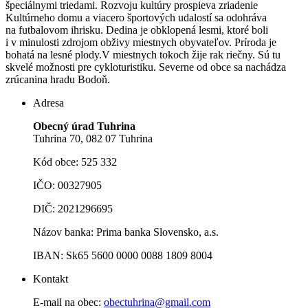
špeciálnymi triedami. Rozvoju kultúry prospieva zriadenie
Kultúrneho domu a viacero športových udalostí sa odohráva
na futbalovom ihrisku. Dedina je obklopená lesmi, ktoré boli
i v minulosti zdrojom obživy miestnych obyvateľov. Príroda je
bohatá na lesné plody.V miestnych tokoch žije rak riečny. Sú tu
skvelé možnosti pre cykloturistiku. Severne od obce sa nachádza
zrúcanina hradu Bodoň.
Adresa
Obecný úrad Tuhrina
Tuhrina 70, 082 07 Tuhrina
Kód obce: 525 332
IČO: 00327905
DIČ: 2021296695
Názov banka: Prima banka Slovensko, a.s.
IBAN: Sk65 5600 0000 0088 1809 8004
Kontakt
E-mail na obec:
obectuhrina@gmail.com