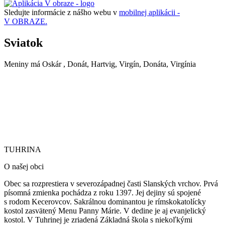
Sledujte informácie z nášho webu v
mobilnej aplikácii -
V OBRAZE.
Sviatok
Meniny má
Oskár
, Donát, Hartvig, Virgín, Donáta, Virgínia
TUHRINA
TUHRINA
O našej obci
Obec sa rozprestiera v severozápadnej časti Slanských vrchov. Prvá
písomná zmienka pochádza z roku 1397. Jej dejiny sú spojené
s rodom Kecerovcov. Sakrálnou dominantou je rímskokatolícky
kostol zasvätený Menu Panny Márie.
V dedine je aj evanjelický
kostol. V Tuhrinej je zriadená Základná škola s niekoľkými