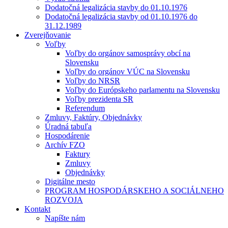
Dodatočná legalizácia stavby do 01.10.1976
Dodatočná legalizácia stavby od 01.10.1976 do
31.12.1989
Zverejňovanie
Voľby
Voľby do orgánov samosprávy obcí na
Slovensku
Voľby do orgánov VÚC na Slovensku
Voľby do NRSR
Voľby do Európskeho parlamentu na Slovensku
Voľby prezidenta SR
Referendum
Zmluvy, Faktúry, Objednávky
Úradná tabuľa
Hospodárenie
Archív FZO
Faktury
Zmluvy
Objednávky
Digitálne mesto
PROGRAM HOSPODÁRSKEHO A SOCIÁLNEHO
ROZVOJA
Kontakt
Napíšte nám