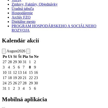
Zmluvy, Faktúry, Objednávky
Úradná tabuľa
Hospodárenie
Archív FZO
Digitálne mesto
PROGRAM HOSPODÁRSKEHO A SOCIÁLNEHO
ROZVOJA
Kalendár akcií
August
2026
Po
Ut
St
Št
Pia
So
Ne
27
28
29
30
31
1
2
3
4
5
6
7
8
9
10
11
12
13
14
15
16
17
18
19
20
21
22
23
24
25
26
27
28
29
30
31
1
2
3
4
5
6
Mobilná aplikácia