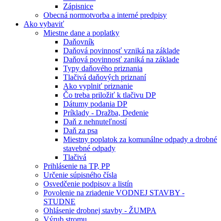
Zápisnice
Obecná normotvorba a interné predpisy
Ako vybaviť
Miestne dane a poplatky
Daňovník
Daňová povinnosť vzniká na základe
Daňová povinnosť zaniká na základe
Typy daňového priznania
Tlačivá daňových priznaní
Ako vyplniť priznanie
Čo treba priložiť k tlačivu DP
Dátumy podania DP
Príklady - Dražba, Dedenie
Daň z nehnuteľností
Daň za psa
Miestny poplatok za komunálne odpady a drobné
stavebné odpady
Tlačivá
Prihlásenie na TP, PP
Určenie súpisného čísla
Osvedčenie podpisov a listín
Povolenie na zriadenie VODNEJ STAVBY -
STUDNE
Ohlásenie drobnej stavby - ŽUMPA
Výrub stromu