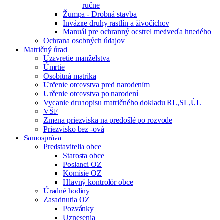
ručne
Žumpa - Drobná stavba
Invázne druhy rastlín a živočíchov
Manuál pre ochranný odstrel medveďa hnedého
Ochrana osobných údajov
Matričný úrad
Uzavretie manželstva
Úmrtie
Osobitná matrika
Určenie otcovstva pred narodením
Určenie otcovstva po narodení
Vydanie druhopisu matričného dokladu RL,SL,ÚL
VŠF
Zmena priezviska na predošlé po rozvode
Priezvisko bez -ová
Samospráva
Predstavitelia obce
Starosta obce
Poslanci OZ
Komisie OZ
Hlavný kontrolór obce
Úradné hodiny
Zasadnutia OZ
Pozvánky
Uznesenia