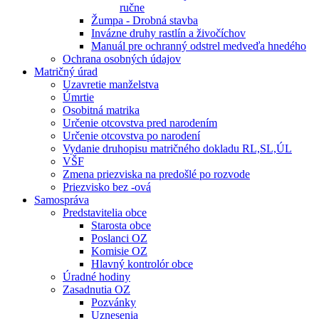
ručne
Žumpa - Drobná stavba
Invázne druhy rastlín a živočíchov
Manuál pre ochranný odstrel medveďa hnedého
Ochrana osobných údajov
Matričný úrad
Uzavretie manželstva
Úmrtie
Osobitná matrika
Určenie otcovstva pred narodením
Určenie otcovstva po narodení
Vydanie druhopisu matričného dokladu RL,SL,ÚL
VŠF
Zmena priezviska na predošlé po rozvode
Priezvisko bez -ová
Samospráva
Predstavitelia obce
Starosta obce
Poslanci OZ
Komisie OZ
Hlavný kontrolór obce
Úradné hodiny
Zasadnutia OZ
Pozvánky
Uznesenia