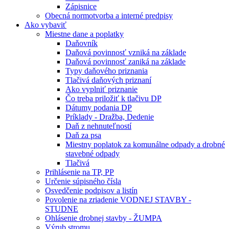
Zápisnice
Obecná normotvorba a interné predpisy
Ako vybaviť
Miestne dane a poplatky
Daňovník
Daňová povinnosť vzniká na základe
Daňová povinnosť zaniká na základe
Typy daňového priznania
Tlačivá daňových priznaní
Ako vyplniť priznanie
Čo treba priložiť k tlačivu DP
Dátumy podania DP
Príklady - Dražba, Dedenie
Daň z nehnuteľností
Daň za psa
Miestny poplatok za komunálne odpady a drobné
stavebné odpady
Tlačivá
Prihlásenie na TP, PP
Určenie súpisného čísla
Osvedčenie podpisov a listín
Povolenie na zriadenie VODNEJ STAVBY -
STUDNE
Ohlásenie drobnej stavby - ŽUMPA
Výrub stromu