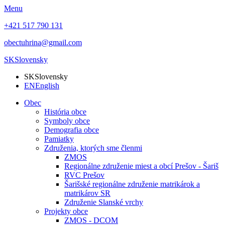
Menu
+421 517 790 131
obectuhrina@gmail.com
SK
Slovensky
SK
Slovensky
EN
English
Obec
História obce
Symboly obce
Demografia obce
Pamiatky
Združenia, ktorých sme členmi
ZMOS
Regionálne združenie miest a obcí Prešov - Šariš
RVC Prešov
Šarišské regionálne združenie matrikárok a
matrikárov SR
Združenie Slanské vrchy
Projekty obce
ZMOS - DCOM