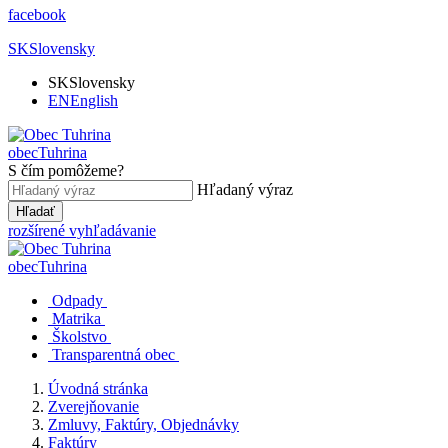
facebook
SK
Slovensky
SK
Slovensky
EN
English
obec
Tuhrina
S čím pomôžeme?
Hľadaný výraz
Hľadať
rozšírené vyhľadávanie
obec
Tuhrina
Odpady
Matrika
Školstvo
Transparentná obec
Úvodná stránka
Zverejňovanie
Zmluvy, Faktúry, Objednávky
Faktúry