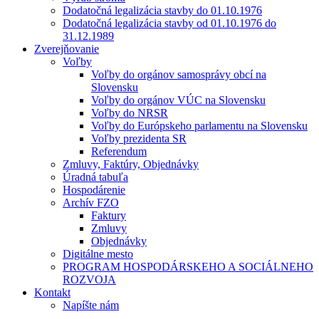
Dodatočná legalizácia stavby do 01.10.1976
Dodatočná legalizácia stavby od 01.10.1976 do
31.12.1989
Zverejňovanie
Voľby
Voľby do orgánov samosprávy obcí na
Slovensku
Voľby do orgánov VÚC na Slovensku
Voľby do NRSR
Voľby do Európskeho parlamentu na Slovensku
Voľby prezidenta SR
Referendum
Zmluvy, Faktúry, Objednávky
Úradná tabuľa
Hospodárenie
Archív FZO
Faktury
Zmluvy
Objednávky
Digitálne mesto
PROGRAM HOSPODÁRSKEHO A SOCIÁLNEHO
ROZVOJA
Kontakt
Napíšte nám