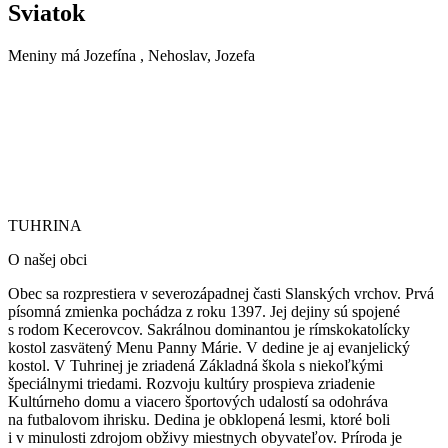
Sviatok
Meniny má
Jozefína
, Nehoslav, Jozefa
TUHRINA
TUHRINA
O našej obci
Obec sa rozprestiera v severozápadnej časti Slanských vrchov. Prvá
písomná zmienka pochádza z roku 1397. Jej dejiny sú spojené
s rodom Kecerovcov. Sakrálnou dominantou je rímskokatolícky
kostol zasvätený Menu Panny Márie.
V dedine je aj evanjelický
kostol. V Tuhrinej je zriadená Základná škola s niekoľkými
špeciálnymi triedami. Rozvoju kultúry prospieva zriadenie
Kultúrneho domu a viacero športových udalostí sa odohráva
na futbalovom ihrisku. Dedina je obklopená lesmi, ktoré boli
i v minulosti zdrojom obživy miestnych obyvateľov. Príroda je