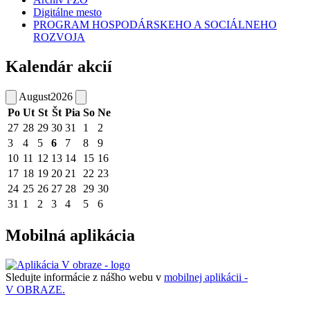
Digitálne mesto
PROGRAM HOSPODÁRSKEHO A SOCIÁLNEHO
ROZVOJA
Kalendár akcií
August
2026
Po
Ut
St
Št
Pia
So
Ne
27
28
29
30
31
1
2
3
4
5
6
7
8
9
10
11
12
13
14
15
16
17
18
19
20
21
22
23
24
25
26
27
28
29
30
31
1
2
3
4
5
6
Mobilná aplikácia
Sledujte informácie z nášho webu v
mobilnej aplikácii -
V OBRAZE.