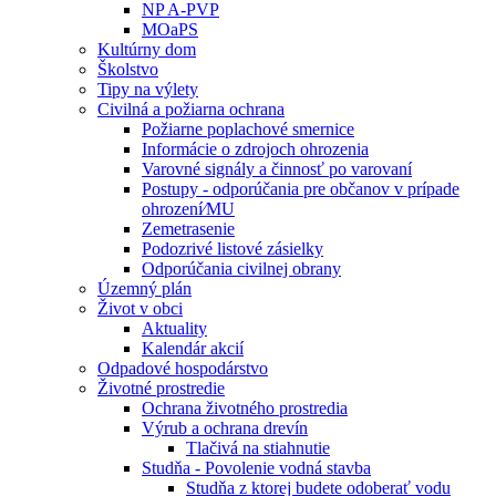
NP A-PVP
MOaPS
Kultúrny dom
Školstvo
Tipy na výlety
Civilná a požiarna ochrana
Požiarne poplachové smernice
Informácie o zdrojoch ohrozenia
Varovné signály a činnosť po varovaní
Postupy - odporúčania pre občanov v prípade
ohrození⁄MU
Zemetrasenie
Podozrivé listové zásielky
Odporúčania civilnej obrany
Územný plán
Život v obci
Aktuality
Kalendár akcií
Odpadové hospodárstvo
Životné prostredie
Ochrana životného prostredia
Výrub a ochrana drevín
Tlačivá na stiahnutie
Studňa - Povolenie vodná stavba
Studňa z ktorej budete odoberať vodu