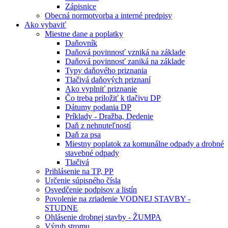
Zápisnice
Obecná normotvorba a interné predpisy
Ako vybaviť
Miestne dane a poplatky
Daňovník
Daňová povinnosť vzniká na základe
Daňová povinnosť zaniká na základe
Typy daňového priznania
Tlačivá daňových priznaní
Ako vyplniť priznanie
Čo treba priložiť k tlačivu DP
Dátumy podania DP
Príklady - Dražba, Dedenie
Daň z nehnuteľností
Daň za psa
Miestny poplatok za komunálne odpady a drobné
stavebné odpady
Tlačivá
Prihlásenie na TP, PP
Určenie súpisného čísla
Osvedčenie podpisov a listín
Povolenie na zriadenie VODNEJ STAVBY -
STUDNE
Ohlásenie drobnej stavby - ŽUMPA
Výrub stromu