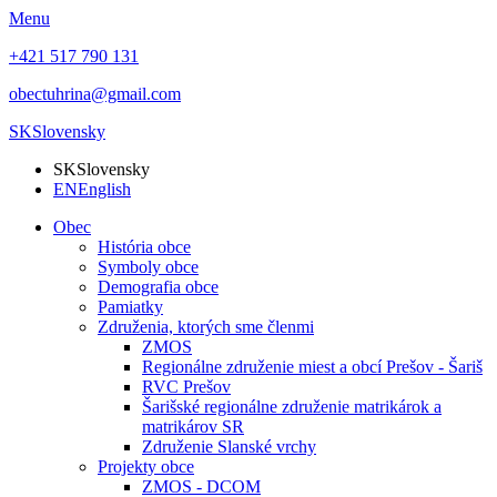
Menu
+421 517 790 131
obectuhrina@gmail.com
SK
Slovensky
SK
Slovensky
EN
English
Obec
História obce
Symboly obce
Demografia obce
Pamiatky
Združenia, ktorých sme členmi
ZMOS
Regionálne združenie miest a obcí Prešov - Šariš
RVC Prešov
Šarišské regionálne združenie matrikárok a
matrikárov SR
Združenie Slanské vrchy
Projekty obce
ZMOS - DCOM