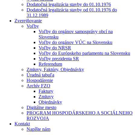
Dodatočná legalizácia stavby do 01.10.1976
Dodatočná legalizácia stavby od 01.10.1976 do
31.12.1989
Zverejňovanie
Voľby
Voľby do orgánov samosprávy obcí na
Slovensku
Voľby do orgánov VÚC na Slovensku
Voľby do NRSR
Voľby do Európskeho parlamentu na Slovensku
Voľby prezidenta SR
Referendum
Zmluvy, Faktúry, Objednávky
Úradná tabuľa
Hospodárenie
Archív FZO
Faktury
Zmluvy
Objednávky
Digitálne mesto
PROGRAM HOSPODÁRSKEHO A SOCIÁLNEHO
ROZVOJA
Kontakt
Napíšte nám