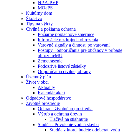
NP A-PVP
MOaPS
Kultúrny dom
Školstvo
Tipy na výlety
Civilná a požiarna ochrana
Požiarne poplachové smernice
Informácie o zdrojoch ohrozenia
Varovné signály a činnosť po varovaní
Postupy - odporúčania pre občanov v prípade
ohrození⁄MU
Zemetrasenie
Podozrivé listové zásielky
Odporúčania civilnej obrany
Územný plán
Život v obci
Aktuality
Kalendár akcií
Odpadové hospodárstvo
Životné prostredie
Ochrana životného prostredia
Výrub a ochrana drevín
Tlačivá na stiahnutie
Studňa - Povolenie vodná stavba
Studňa z ktorej budete odoberať vodu