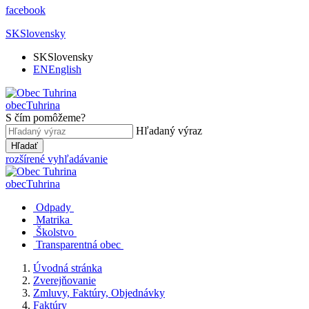
facebook
SK
Slovensky
SK
Slovensky
EN
English
obec
Tuhrina
S čím pomôžeme?
Hľadaný výraz
Hľadať
rozšírené vyhľadávanie
obec
Tuhrina
Odpady
Matrika
Školstvo
Transparentná obec
Úvodná stránka
Zverejňovanie
Zmluvy, Faktúry, Objednávky
Faktúry