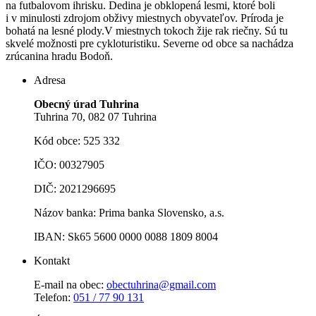
na futbalovom ihrisku. Dedina je obklopená lesmi, ktoré boli
i v minulosti zdrojom obživy miestnych obyvateľov. Príroda je
bohatá na lesné plody.V miestnych tokoch žije rak riečny. Sú tu
skvelé možnosti pre cykloturistiku. Severne od obce sa nachádza
zrúcanina hradu Bodoň.
Adresa
Obecný úrad Tuhrina
Tuhrina 70, 082 07 Tuhrina
Kód obce: 525 332
IČO: 00327905
DIČ: 2021296695
Názov banka: Prima banka Slovensko, a.s.
IBAN: Sk65 5600 0000 0088 1809 8004
Kontakt
E-mail na obec:
obectuhrina@gmail.com
Telefon:
051 / 77 90 131