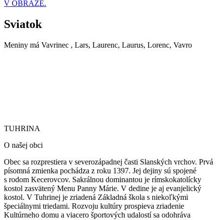
V OBRAZE.
Sviatok
Meniny má
Vavrinec
, Lars, Laurenc, Laurus, Lorenc, Vavro
TUHRINA
TUHRINA
O našej obci
Obec sa rozprestiera v severozápadnej časti Slanských vrchov. Prvá
písomná zmienka pochádza z roku 1397. Jej dejiny sú spojené
s rodom Kecerovcov. Sakrálnou dominantou je rímskokatolícky
kostol zasvätený Menu Panny Márie.
V dedine je aj evanjelický
kostol. V Tuhrinej je zriadená Základná škola s niekoľkými
špeciálnymi triedami. Rozvoju kultúry prospieva zriadenie
Kultúrneho domu a viacero športových udalostí sa odohráva