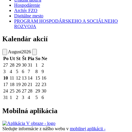
Hospodárenie
Archív FZO
Digitálne mesto
PROGRAM HOSPODÁRSKEHO A SOCIÁLNEHO
ROZVOJA
Kalendár akcií
August
2026
Po
Ut
St
Št
Pia
So
Ne
27
28
29
30
31
1
2
3
4
5
6
7
8
9
10
11
12
13
14
15
16
17
18
19
20
21
22
23
24
25
26
27
28
29
30
31
1
2
3
4
5
6
Mobilná aplikácia
Sledujte informácie z nášho webu v
mobilnej aplikácii -