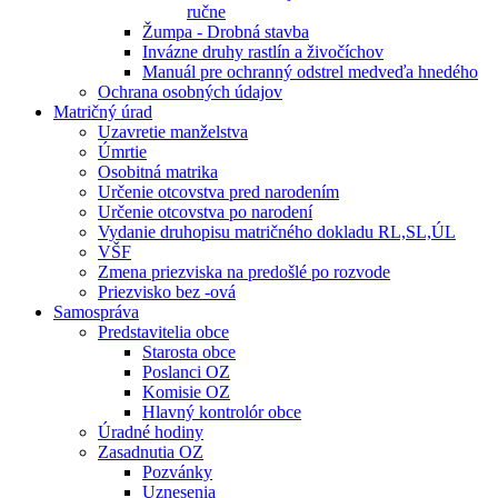
ručne
Žumpa - Drobná stavba
Invázne druhy rastlín a živočíchov
Manuál pre ochranný odstrel medveďa hnedého
Ochrana osobných údajov
Matričný úrad
Uzavretie manželstva
Úmrtie
Osobitná matrika
Určenie otcovstva pred narodením
Určenie otcovstva po narodení
Vydanie druhopisu matričného dokladu RL,SL,ÚL
VŠF
Zmena priezviska na predošlé po rozvode
Priezvisko bez -ová
Samospráva
Predstavitelia obce
Starosta obce
Poslanci OZ
Komisie OZ
Hlavný kontrolór obce
Úradné hodiny
Zasadnutia OZ
Pozvánky
Uznesenia