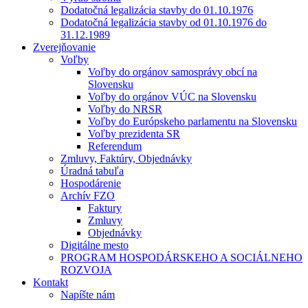
Dodatočná legalizácia stavby do 01.10.1976
Dodatočná legalizácia stavby od 01.10.1976 do
31.12.1989
Zverejňovanie
Voľby
Voľby do orgánov samosprávy obcí na
Slovensku
Voľby do orgánov VÚC na Slovensku
Voľby do NRSR
Voľby do Európskeho parlamentu na Slovensku
Voľby prezidenta SR
Referendum
Zmluvy, Faktúry, Objednávky
Úradná tabuľa
Hospodárenie
Archív FZO
Faktury
Zmluvy
Objednávky
Digitálne mesto
PROGRAM HOSPODÁRSKEHO A SOCIÁLNEHO
ROZVOJA
Kontakt
Napíšte nám