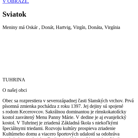
V OBRAZE.
Sviatok
Meniny má
Oskár
, Donát, Hartvig, Virgín, Donáta, Virgínia
TUHRINA
TUHRINA
O našej obci
Obec sa rozprestiera v severozápadnej časti Slanských vrchov. Prvá
písomná zmienka pochádza z roku 1397. Jej dejiny sú spojené
s rodom Kecerovcov. Sakrálnou dominantou je rímskokatolícky
kostol zasvätený Menu Panny Márie.
V dedine je aj evanjelický
kostol. V Tuhrinej je zriadená Základná škola s niekoľkými
špeciálnymi triedami. Rozvoju kultúry prospieva zriadenie
Kultúrneho domu a viacero športových udalostí sa odohráva