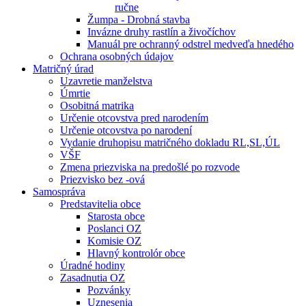
ručne
Žumpa - Drobná stavba
Invázne druhy rastlín a živočíchov
Manuál pre ochranný odstrel medveďa hnedého
Ochrana osobných údajov
Matričný úrad
Uzavretie manželstva
Úmrtie
Osobitná matrika
Určenie otcovstva pred narodením
Určenie otcovstva po narodení
Vydanie druhopisu matričného dokladu RL,SL,ÚL
VŠF
Zmena priezviska na predošlé po rozvode
Priezvisko bez -ová
Samospráva
Predstavitelia obce
Starosta obce
Poslanci OZ
Komisie OZ
Hlavný kontrolór obce
Úradné hodiny
Zasadnutia OZ
Pozvánky
Uznesenia