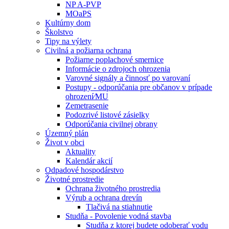
NP A-PVP
MOaPS
Kultúrny dom
Školstvo
Tipy na výlety
Civilná a požiarna ochrana
Požiarne poplachové smernice
Informácie o zdrojoch ohrozenia
Varovné signály a činnosť po varovaní
Postupy - odporúčania pre občanov v prípade
ohrození⁄MU
Zemetrasenie
Podozrivé listové zásielky
Odporúčania civilnej obrany
Územný plán
Život v obci
Aktuality
Kalendár akcií
Odpadové hospodárstvo
Životné prostredie
Ochrana životného prostredia
Výrub a ochrana drevín
Tlačivá na stiahnutie
Studňa - Povolenie vodná stavba
Studňa z ktorej budete odoberať vodu