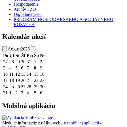
Hospodárenie
Archív FZO
Digitálne mesto
PROGRAM HOSPODÁRSKEHO A SOCIÁLNEHO
ROZVOJA
Kalendár akcií
August
2026
Po
Ut
St
Št
Pia
So
Ne
27
28
29
30
31
1
2
3
4
5
6
7
8
9
10
11
12
13
14
15
16
17
18
19
20
21
22
23
24
25
26
27
28
29
30
31
1
2
3
4
5
6
Mobilná aplikácia
Sledujte informácie z nášho webu v
mobilnej aplikácii -