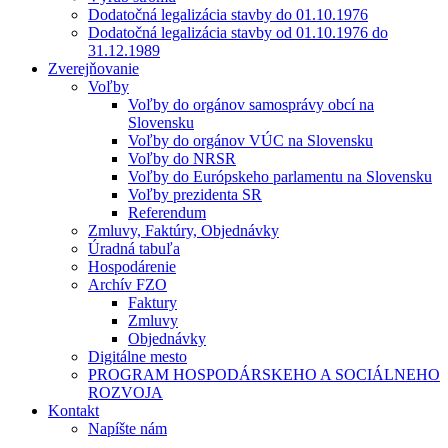
Dodatočná legalizácia stavby do 01.10.1976
Dodatočná legalizácia stavby od 01.10.1976 do
31.12.1989
Zverejňovanie
Voľby
Voľby do orgánov samosprávy obcí na
Slovensku
Voľby do orgánov VÚC na Slovensku
Voľby do NRSR
Voľby do Európskeho parlamentu na Slovensku
Voľby prezidenta SR
Referendum
Zmluvy, Faktúry, Objednávky
Úradná tabuľa
Hospodárenie
Archív FZO
Faktury
Zmluvy
Objednávky
Digitálne mesto
PROGRAM HOSPODÁRSKEHO A SOCIÁLNEHO
ROZVOJA
Kontakt
Napíšte nám