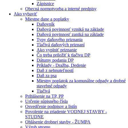
Zápisnice
Obecná normotvorba a interné predpisy
Ako vybaviť
Miestne dane a poplatky
Daňovník
Daňová povinnosť vzniká na základe
Daňová povinnosť zaniká na základe
Typy daňového priznania
Tlačivá daňových priznaní
Ako vyplniť priznanie
Čo treba priložiť k tlačivu DP
Dátumy podania DP
Príklady - Dražba, Dedenie
Daň z nehnuteľností
Daň za psa
Miestny poplatok za komunálne odpady a drobné
stavebné odpady
Tlačivá
Prihlásenie na TP, PP
Určenie súpisného čísla
Osvedčenie podpisov a listín
Povolenie na zriadenie VODNEJ STAVBY -
STUDNE
Ohlásenie drobnej stavby - ŽUMPA
Výrub stromu