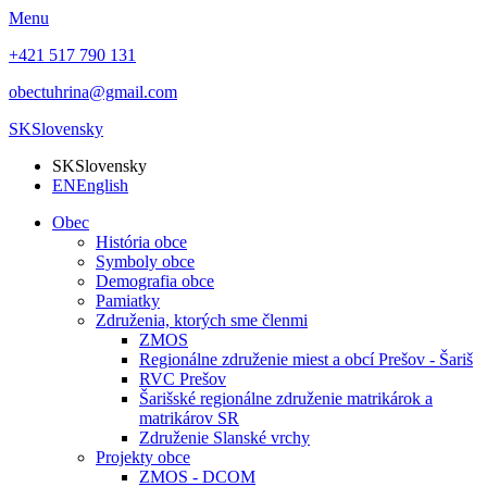
Menu
+421 517 790 131
obectuhrina@gmail.com
SK
Slovensky
SK
Slovensky
EN
English
Obec
História obce
Symboly obce
Demografia obce
Pamiatky
Združenia, ktorých sme členmi
ZMOS
Regionálne združenie miest a obcí Prešov - Šariš
RVC Prešov
Šarišské regionálne združenie matrikárok a
matrikárov SR
Združenie Slanské vrchy
Projekty obce
ZMOS - DCOM