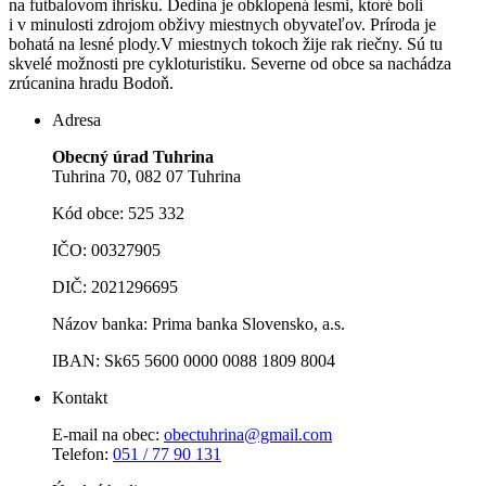
na futbalovom ihrisku. Dedina je obklopená lesmi, ktoré boli
i v minulosti zdrojom obživy miestnych obyvateľov. Príroda je
bohatá na lesné plody.V miestnych tokoch žije rak riečny. Sú tu
skvelé možnosti pre cykloturistiku. Severne od obce sa nachádza
zrúcanina hradu Bodoň.
Adresa
Obecný úrad Tuhrina
Tuhrina 70, 082 07 Tuhrina
Kód obce: 525 332
IČO: 00327905
DIČ: 2021296695
Názov banka: Prima banka Slovensko, a.s.
IBAN: Sk65 5600 0000 0088 1809 8004
Kontakt
E-mail na obec:
obectuhrina@gmail.com
Telefon:
051 / 77 90 131