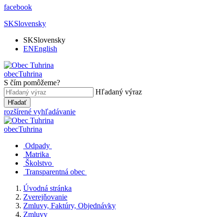
facebook
SK
Slovensky
SK
Slovensky
EN
English
obec
Tuhrina
S čím pomôžeme?
Hľadaný výraz
Hľadať
rozšírené vyhľadávanie
obec
Tuhrina
Odpady
Matrika
Školstvo
Transparentná obec
Úvodná stránka
Zverejňovanie
Zmluvy, Faktúry, Objednávky
Zmluvy