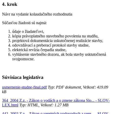
4. krok
Návr na vydanie kolaudačného rozhodnutia
Súčasťou žiadosti sú najmä:
údaje o žiadateľovi,
kópia právoplatného stavebného povolenia na studňu,
projektová dokumentácia uskutočnenej realizácie stavby,
odovzdávací a preberací protokol stavby studne,
elektrická revízia čerpadla studne,
vyhlásenie stavbného dozoru, ak bola stavby usktutočnená
svojpomocne.
Súvisiaca legislatíva
usmernenie-studne-final.pdf
Typ: PDF dokument, Velkosť: 419.09
kB
364_2004 Z.z. - Zákon o vodách a o zmene zákona Slo... - SLOV-
LEX.html
Typ: HTML, Velkosť: 1.27 MB
442_2002 Z.z. - Zákon o verejných vodovodoch a vere... - SLOV-