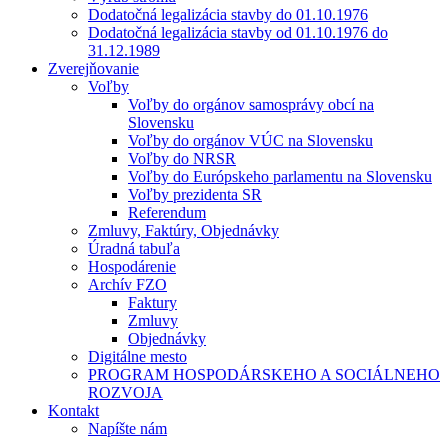
Dodatočná legalizácia stavby do 01.10.1976
Dodatočná legalizácia stavby od 01.10.1976 do
31.12.1989
Zverejňovanie
Voľby
Voľby do orgánov samosprávy obcí na
Slovensku
Voľby do orgánov VÚC na Slovensku
Voľby do NRSR
Voľby do Európskeho parlamentu na Slovensku
Voľby prezidenta SR
Referendum
Zmluvy, Faktúry, Objednávky
Úradná tabuľa
Hospodárenie
Archív FZO
Faktury
Zmluvy
Objednávky
Digitálne mesto
PROGRAM HOSPODÁRSKEHO A SOCIÁLNEHO
ROZVOJA
Kontakt
Napíšte nám