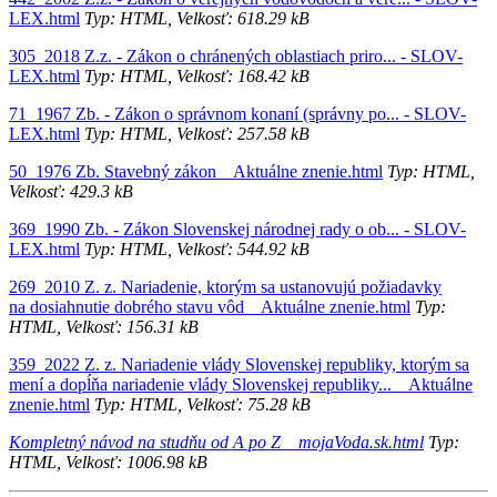
LEX.html
Typ: HTML, Velkosť: 618.29 kB
305_2018 Z.z. - Zákon o chránených oblastiach priro... - SLOV-
LEX.html
Typ: HTML, Velkosť: 168.42 kB
71_1967 Zb. - Zákon o správnom konaní (správny po... - SLOV-
LEX.html
Typ: HTML, Velkosť: 257.58 kB
50_1976 Zb. Stavebný zákon _ Aktuálne znenie.html
Typ: HTML,
Velkosť: 429.3 kB
369_1990 Zb. - Zákon Slovenskej národnej rady o ob... - SLOV-
LEX.html
Typ: HTML, Velkosť: 544.92 kB
269_2010 Z. z. Nariadenie, ktorým sa ustanovujú požiadavky
na dosiahnutie dobrého stavu vôd _ Aktuálne znenie.html
Typ:
HTML, Velkosť: 156.31 kB
359_2022 Z. z. Nariadenie vlády Slovenskej republiky, ktorým sa
mení a dopĺňa nariadenie vlády Slovenskej republiky... _ Aktuálne
znenie.html
Typ: HTML, Velkosť: 75.28 kB
Kompletný návod na studňu od A po Z _ mojaVoda.sk.html
Typ:
HTML, Velkosť: 1006.98 kB