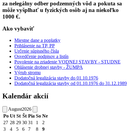
za nelegálny odber podzemných vôd a pokuta sa
môže vyšplhať u fyzických osôb aj na niekoľko
1000 €.
Ako vybaviť
Miestne dane a poplatky
Prihlásenie na TP, PP
Určenie súpisného čísla
Osvedčenie podpisov a listín
Povolenie na zriadenie VODNEJ STAVBY - STUDNE
Ohlásenie drobnej stavby - ŽUMPA
Výrub stromu
Dodatočná legalizácia stavby do 01.10.1976
Dodatočná legalizácia stavby od 01.10.1976 do 31.12.1989
Kalendár akcií
August
2026
Po
Ut
St
Št
Pia
So
Ne
27
28
29
30
31
1
2
3
4
5
6
7
8
9