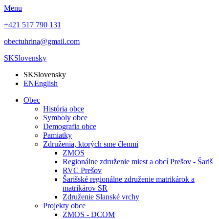
Menu
+421 517 790 131
obectuhrina@gmail.com
SK
Slovensky
SK
Slovensky
EN
English
Obec
História obce
Symboly obce
Demografia obce
Pamiatky
Združenia, ktorých sme členmi
ZMOS
Regionálne združenie miest a obcí Prešov - Šariš
RVC Prešov
Šarišské regionálne združenie matrikárok a
matrikárov SR
Združenie Slanské vrchy
Projekty obce
ZMOS - DCOM