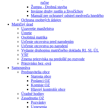
ručne
Žumpa - Drobná stavba
Invázne druhy rastlín a živočíchov
Manuál pre ochranný odstrel medveďa hnedého
Ochrana osobných údajov
Matričný úrad
Uzavretie manželstva
Úmrtie
Osobitná matrika
Určenie otcovstva pred narodením
Určenie otcovstva po narodení
Vydanie druhopisu matričného dokladu RL,SL,ÚL
VŠF
Zmena priezviska na predošlé po rozvode
Priezvisko bez -ová
Samospráva
Predstavitelia obce
Starosta obce
Poslanci OZ
Komisie OZ
Hlavný kontrolór obce
Úradné hodiny
Zasadnutia OZ
Pozvánky
Uznesenia