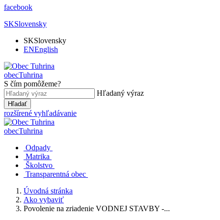
facebook
SK
Slovensky
SK
Slovensky
EN
English
obec
Tuhrina
S čím pomôžeme?
Hľadaný výraz
Hľadať
rozšírené vyhľadávanie
obec
Tuhrina
Odpady
Matrika
Školstvo
Transparentná obec
Úvodná stránka
Ako vybaviť
Povolenie na zriadenie VODNEJ STAVBY -...