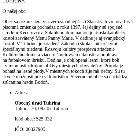
TUHRINA
O našej obci
Obec sa rozprestiera v severozápadnej časti Slanských vrchov. Prvá
písomná zmienka pochádza z roku 1397. Jej dejiny sú spojené
s rodom Kecerovcov. Sakrálnou dominantou je rímskokatolícky
kostol zasvätený Menu Panny Márie.
V dedine je aj evanjelický
kostol. V Tuhrinej je zriadená Základná škola s niekoľkými
špeciálnymi triedami. Rozvoju kultúry prospieva zriadenie
Kultúrneho domu a viacero športových udalostí sa odohráva
na futbalovom ihrisku. Dedina je obklopená lesmi, ktoré boli
i v minulosti zdrojom obživy miestnych obyvateľov. Príroda je
bohatá na lesné plody.V miestnych tokoch žije rak riečny. Sú tu
skvelé možnosti pre cykloturistiku. Severne od obce sa nachádza
zrúcanina hradu Bodoň.
Adresa
Obecný úrad Tuhrina
Tuhrina 70, 082 07 Tuhrina
Kód obce: 525 332
IČO: 00327905