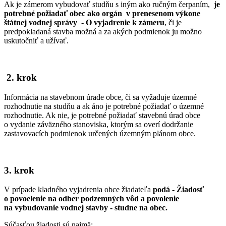
Ak je zámerom vybudovať studňu s iným ako ručným čerpaním,
je
potrebné požiadať
obec ako orgán v prenesenom výkone
štátnej vodnej správy - O vyjadrenie k zámeru
, či je
predpokladaná stavba možná a za akých podmienok ju možno
uskutočniť a užívať.
2. krok
Informácia na stavebnom úrade obce, či sa vyžaduje územné
rozhodnutie na studňu a ak áno je potrebné požiadať o územné
rozhodnutie. Ak nie, je potrebné požiadať stavebnú úrad obce
o vydanie záväzného stanoviska, ktorým sa overí dodržanie
zastavovacích podmienok určených územným plánom obce.
3. krok
V prípade kladného vyjadrenia obce žiadateľa
podá - Žiadosť
o povoelenie na odber podzemných vôd a povolenie
na vybudovanie vodnej stavby - studne na obec.
Súčasťou žiadosti sú najmä: