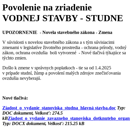
Povolenie na zriadenie
VODNEJ STAVBY - STUDNE
UPOZORNENIE - Novela stavebného zákona - Zmena
V súvislosti s novelou stavebného zákona a s tým súvisiacimi
zmenami v legislatíve životného prostredia - ochrana prírody, vodný
zákon, ochrana ovzdušia boli vytvorené - Nové tlačivá týkajúce sa
týchto zmien.
Došlo k zmene v správnych poplatkoch - tie sa od 1.4.2025
v prípade studní, žúmp a povolení malých zdrojov znečisťovania
ovzdušia nevyberajú.
Nové tlačivá:
Ziadost_o_vydanie_stanoviska_studna_hlavná stavba.doc
Typ:
DOC dokument, Velkosť: 274.5
kB
Ziadost_o_vydanie_zavazneho_stanoviska_dotknuteho_organ
Typ: DOCX dokument, Velkosť: 215.25 kB