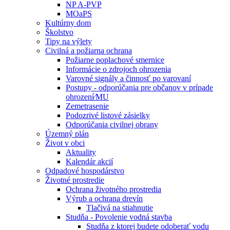
NP A-PVP
MOaPS
Kultúrny dom
Školstvo
Tipy na výlety
Civilná a požiarna ochrana
Požiarne poplachové smernice
Informácie o zdrojoch ohrozenia
Varovné signály a činnosť po varovaní
Postupy - odporúčania pre občanov v prípade
ohrození⁄MU
Zemetrasenie
Podozrivé listové zásielky
Odporúčania civilnej obrany
Územný plán
Život v obci
Aktuality
Kalendár akcií
Odpadové hospodárstvo
Životné prostredie
Ochrana životného prostredia
Výrub a ochrana drevín
Tlačivá na stiahnutie
Studňa - Povolenie vodná stavba
Studňa z ktorej budete odoberať vodu