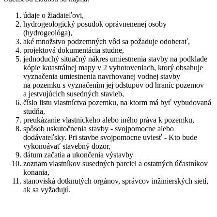
údaje o žiadateľovi,
hydrogeologický posudok oprávnenenej osoby
(hydrogeológa),
aké množstvo podzemných vôd sa požaduje odoberať,
projektová dokumentácia studne,
jednoduchý situačný nákres umiestnenia stavby na podklade
kópie katastrálnej mapy v 2 vyhotoveniach, ktorý obsahuje
vyznačenia umiestnenia navrhovanej vodnej stavby
na pozemku s vyznačením jej odstupov od hraníc pozemov
a jestvujúcich susedných stavieb,
číslo listu vlastníctva pozemku, na ktorm má byť vybudovaná
studňa,
preukázanie vlastníckeho alebo iného práva k pozemku,
spôsob uskutočnenia stavby - svojpomocne alebo
dodávateľsky. Pri stavbe svojpomocne uviesť - Kto bude
vykonoávať stavebný dozor,
dátum začatia a ukončenia výstavby
zoznam vlastníkov susedných parciel a ostatných účastníkov
konania,
stanoviská dotknutých orgánov, správcov inžinierských sietí,
ak sa vyžadujú.