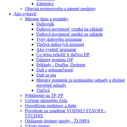
Zápisnice
Obecná normotvorba a interné predpisy
Ako vybaviť
Miestne dane a poplatky
Daňovník
Daňová povinnosť vzniká na základe
Daňová povinnosť zaniká na základe
Typy daňového priznania
Tlačivá daňových priznaní
Ako vyplniť priznanie
Čo treba priložiť k tlačivu DP
Dátumy podania DP
Príklady - Dražba, Dedenie
Daň z nehnuteľností
Daň za psa
Miestny poplatok za komunálne odpady a drobné
stavebné odpady
Tlačivá
Prihlásenie na TP, PP
Určenie súpisného čísla
Osvedčenie podpisov a listín
Povolenie na zriadenie VODNEJ STAVBY -
STUDNE
Ohlásenie drobnej stavby - ŽUMPA
Výrub stromu