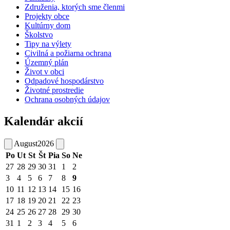
Združenia, ktorých sme členmi
Projekty obce
Kultúrny dom
Školstvo
Tipy na výlety
Civilná a požiarna ochrana
Územný plán
Život v obci
Odpadové hospodárstvo
Životné prostredie
Ochrana osobných údajov
Kalendár akcií
August
2026
Po
Ut
St
Št
Pia
So
Ne
27
28
29
30
31
1
2
3
4
5
6
7
8
9
10
11
12
13
14
15
16
17
18
19
20
21
22
23
24
25
26
27
28
29
30
31
1
2
3
4
5
6