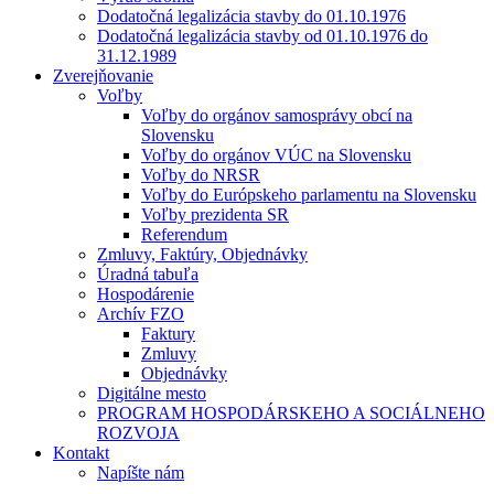
Dodatočná legalizácia stavby do 01.10.1976
Dodatočná legalizácia stavby od 01.10.1976 do
31.12.1989
Zverejňovanie
Voľby
Voľby do orgánov samosprávy obcí na
Slovensku
Voľby do orgánov VÚC na Slovensku
Voľby do NRSR
Voľby do Európskeho parlamentu na Slovensku
Voľby prezidenta SR
Referendum
Zmluvy, Faktúry, Objednávky
Úradná tabuľa
Hospodárenie
Archív FZO
Faktury
Zmluvy
Objednávky
Digitálne mesto
PROGRAM HOSPODÁRSKEHO A SOCIÁLNEHO
ROZVOJA
Kontakt
Napíšte nám