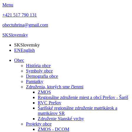
Menu
+421 517 790 131
obectuhrina@gmail.com
SK
Slovensky
SK
Slovensky
EN
English
Obec
História obce
Symboly obce
Demografia obce
Pamiatky
Združenia, ktorých sme členmi
ZMOS
Regionálne združenie miest a obcí Prešov - Šariš
RVC Prešov
Šarišské regionálne združenie matrikárok a
matrikárov SR
Združenie Slanské vrchy
Projekty obce
ZMOS - DCOM