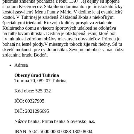
písomná zmienka pochádza z roku 1397. Jej dejiny sú spojené
s rodom Kecerovcov. Sakrálnou dominantou je rímskokatolícky
kostol zasvätený Menu Panny Márie.
V dedine je aj evanjelický
kostol. V Tuhrinej je zriadená Základná škola s niekoľkými
špeciálnymi triedami. Rozvoju kultúry prospieva zriadenie
Kultúrneho domu a viacero športových udalostí sa odohráva
na futbalovom ihrisku. Dedina je obklopená lesmi, ktoré boli
i v minulosti zdrojom obživy miestnych obyvateľov. Príroda je
bohatá na lesné plody.V miestnych tokoch žije rak riečny. Sú tu
skvelé možnosti pre cykloturistiku. Severne od obce sa nachádza
zrúcanina hradu Bodoň.
Adresa
Obecný úrad Tuhrina
Tuhrina 70, 082 07 Tuhrina
Kód obce: 525 332
IČO: 00327905
DIČ: 2021296695
Názov banka: Prima banka Slovensko, a.s.
IBAN: Sk65 5600 0000 0088 1809 8004