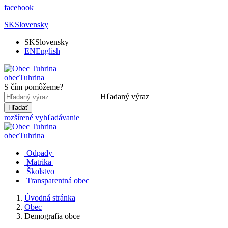
facebook
SK
Slovensky
SK
Slovensky
EN
English
obec
Tuhrina
S čím pomôžeme?
Hľadaný výraz
Hľadať
rozšírené vyhľadávanie
obec
Tuhrina
Odpady
Matrika
Školstvo
Transparentná obec
Úvodná stránka
Obec
Demografia obce