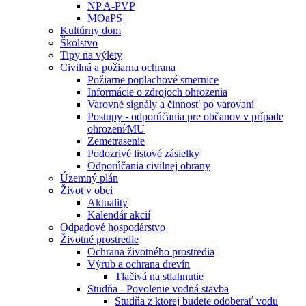
NP A-PVP
MOaPS
Kultúrny dom
Školstvo
Tipy na výlety
Civilná a požiarna ochrana
Požiarne poplachové smernice
Informácie o zdrojoch ohrozenia
Varovné signály a činnosť po varovaní
Postupy - odporúčania pre občanov v prípade
ohrození⁄MU
Zemetrasenie
Podozrivé listové zásielky
Odporúčania civilnej obrany
Územný plán
Život v obci
Aktuality
Kalendár akcií
Odpadové hospodárstvo
Životné prostredie
Ochrana životného prostredia
Výrub a ochrana drevín
Tlačivá na stiahnutie
Studňa - Povolenie vodná stavba
Studňa z ktorej budete odoberať vodu