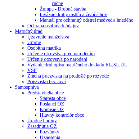
ručne
Žumpa - Drobná stavba
Invázne druhy rastlín a živočíchov
Manuál pre ochranný odstrel medveďa hnedého
Ochrana osobných údajov
Matričný úrad
Uzavretie manželstva
Úmrtie
Osobitná matrika
Určenie otcovstva pred narodením
Určenie otcovstva po narodení
Vydanie druhopisu matričného dokladu RL,SL,ÚL
VŠF
Zmena priezviska na predošlé po rozvode
Priezvisko bez -ová
Samospráva
Predstavitelia obce
Starosta obce
Poslanci OZ
Komisie OZ
Hlavný kontrolór obce
Úradné hodiny
Zasadnutia OZ
Pozvánky
Uznesenia