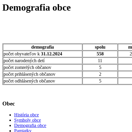
Demografia obce
demografia
spolu
m
počet obyvateľov k
31.12.2024
558
2
počet narodených detí
11
počet zomrelých občanov
5
počet prihlásených občanov
2
počet odhlásených občanov
5
Obec
História obce
Symboly obce
Demografia obce
Pamiatky