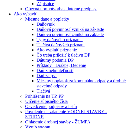
Zápisnice
Obecná normotvorba a interné predpisy
Ako vybaviť
Miestne dane a poplatky
Daňovník
Daňová povinnosť vzniká na základe
Daňová povinnosť zaniká na základe
Typy daňového priznania
Tlačivá daňových priznaní
Ako vyplniť priznanie
Čo treba priložiť k tlačivu DP
Dátumy podania DP
Príklady - Dražba, Dedenie
Daň z nehnuteľností
Daň za psa
Miestny poplatok za komunálne odpady a drobné
stavebné odpady
Tlačivá
Prihlásenie na TP, PP
Určenie súpisného čísla
Osvedčenie podpisov a listín
Povolenie na zriadenie VODNEJ STAVBY -
STUDNE
Ohlásenie drobnej stavby - ŽUMPA
Výrub stromu