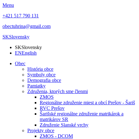
Menu
+421 517 790 131
obectuhrina@gmail.com
SK
Slovensky
SK
Slovensky
EN
English
Obec
História obce
Symboly obce
Demografia obce
Pamiatky
Združenia, ktorých sme členmi
ZMOS
Regionálne združenie miest a obcí Prešov - Šariš
RVC Prešov
Šarišské regionálne združenie matrikárok a
matrikárov SR
Združenie Slanské vrchy
Projekty obce
ZMOS - DCOM