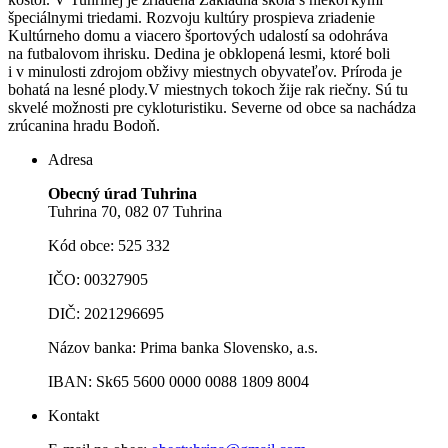
špeciálnymi triedami. Rozvoju kultúry prospieva zriadenie
Kultúrneho domu a viacero športových udalostí sa odohráva
na futbalovom ihrisku. Dedina je obklopená lesmi, ktoré boli
i v minulosti zdrojom obživy miestnych obyvateľov. Príroda je
bohatá na lesné plody.V miestnych tokoch žije rak riečny. Sú tu
skvelé možnosti pre cykloturistiku. Severne od obce sa nachádza
zrúcanina hradu Bodoň.
Adresa
Obecný úrad Tuhrina
Tuhrina 70, 082 07 Tuhrina
Kód obce: 525 332
IČO: 00327905
DIČ: 2021296695
Názov banka: Prima banka Slovensko, a.s.
IBAN: Sk65 5600 0000 0088 1809 8004
Kontakt