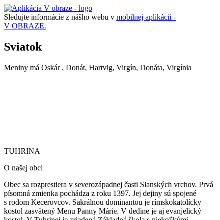
Sledujte informácie z nášho webu v
mobilnej aplikácii -
V OBRAZE.
Sviatok
Meniny má
Oskár
, Donát, Hartvig, Virgín, Donáta, Virgínia
TUHRINA
TUHRINA
O našej obci
Obec sa rozprestiera v severozápadnej časti Slanských vrchov. Prvá
písomná zmienka pochádza z roku 1397. Jej dejiny sú spojené
s rodom Kecerovcov. Sakrálnou dominantou je rímskokatolícky
kostol zasvätený Menu Panny Márie.
V dedine je aj evanjelický
kostol. V Tuhrinej je zriadená Základná škola s niekoľkými