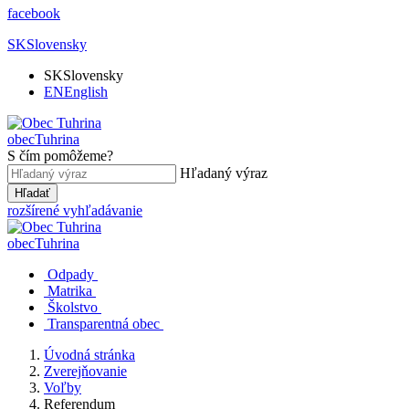
facebook
SK
Slovensky
SK
Slovensky
EN
English
obec
Tuhrina
S čím pomôžeme?
Hľadaný výraz
Hľadať
rozšírené vyhľadávanie
obec
Tuhrina
Odpady
Matrika
Školstvo
Transparentná obec
Úvodná stránka
Zverejňovanie
Voľby
Referendum