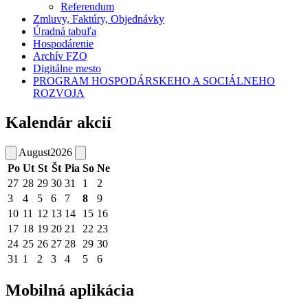
Referendum
Zmluvy, Faktúry, Objednávky
Úradná tabuľa
Hospodárenie
Archív FZO
Digitálne mesto
PROGRAM HOSPODÁRSKEHO A SOCIÁLNEHO
ROZVOJA
Kalendár akcií
August
2026
Po
Ut
St
Št
Pia
So
Ne
27
28
29
30
31
1
2
3
4
5
6
7
8
9
10
11
12
13
14
15
16
17
18
19
20
21
22
23
24
25
26
27
28
29
30
31
1
2
3
4
5
6
Mobilná aplikácia