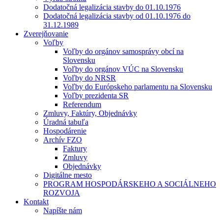
Dodatočná legalizácia stavby do 01.10.1976
Dodatočná legalizácia stavby od 01.10.1976 do
31.12.1989
Zverejňovanie
Voľby
Voľby do orgánov samosprávy obcí na
Slovensku
Voľby do orgánov VÚC na Slovensku
Voľby do NRSR
Voľby do Európskeho parlamentu na Slovensku
Voľby prezidenta SR
Referendum
Zmluvy, Faktúry, Objednávky
Úradná tabuľa
Hospodárenie
Archív FZO
Faktury
Zmluvy
Objednávky
Digitálne mesto
PROGRAM HOSPODÁRSKEHO A SOCIÁLNEHO
ROZVOJA
Kontakt
Napíšte nám