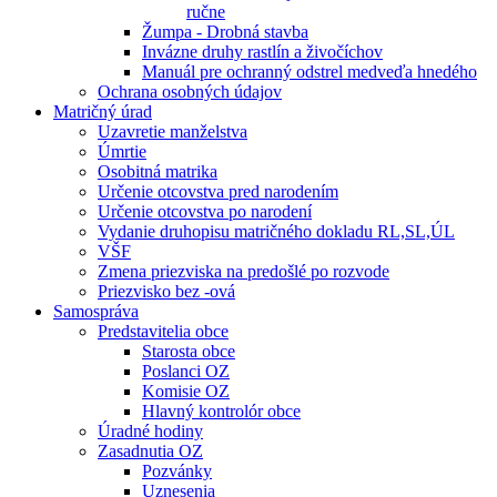
ručne
Žumpa - Drobná stavba
Invázne druhy rastlín a živočíchov
Manuál pre ochranný odstrel medveďa hnedého
Ochrana osobných údajov
Matričný úrad
Uzavretie manželstva
Úmrtie
Osobitná matrika
Určenie otcovstva pred narodením
Určenie otcovstva po narodení
Vydanie druhopisu matričného dokladu RL,SL,ÚL
VŠF
Zmena priezviska na predošlé po rozvode
Priezvisko bez -ová
Samospráva
Predstavitelia obce
Starosta obce
Poslanci OZ
Komisie OZ
Hlavný kontrolór obce
Úradné hodiny
Zasadnutia OZ
Pozvánky
Uznesenia