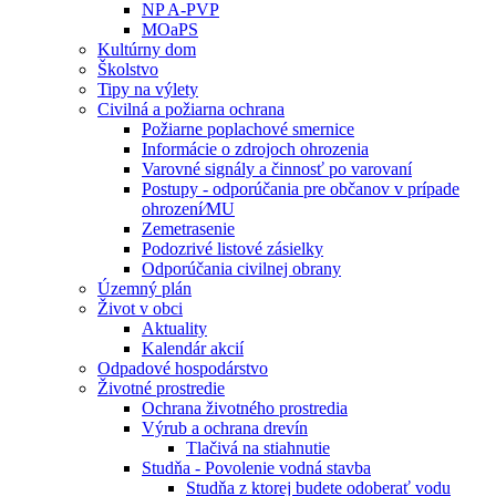
NP A-PVP
MOaPS
Kultúrny dom
Školstvo
Tipy na výlety
Civilná a požiarna ochrana
Požiarne poplachové smernice
Informácie o zdrojoch ohrozenia
Varovné signály a činnosť po varovaní
Postupy - odporúčania pre občanov v prípade
ohrození⁄MU
Zemetrasenie
Podozrivé listové zásielky
Odporúčania civilnej obrany
Územný plán
Život v obci
Aktuality
Kalendár akcií
Odpadové hospodárstvo
Životné prostredie
Ochrana životného prostredia
Výrub a ochrana drevín
Tlačivá na stiahnutie
Studňa - Povolenie vodná stavba
Studňa z ktorej budete odoberať vodu