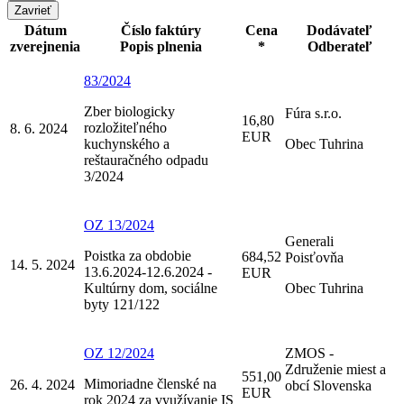
Zavrieť
Dátum
Číslo faktúry
Cena
Dodávateľ
zverejnenia
Popis plnenia
*
Odberateľ
83/2024
Zber biologicky
Fúra s.r.o.
16,80
rozložiteľného
8. 6. 2024
EUR
kuchynského a
Obec Tuhrina
reštauračného odpadu
3/2024
OZ 13/2024
Generali
Poistka za obdobie
684,52
Poisťovňa
14. 5. 2024
13.6.2024-12.6.2024 -
EUR
Kultúrny dom, sociálne
Obec Tuhrina
byty 121/122
OZ 12/2024
ZMOS -
Združenie miest a
551,00
Mimoriadne členské na
26. 4. 2024
obcí Slovenska
EUR
rok 2024 za využívanie IS