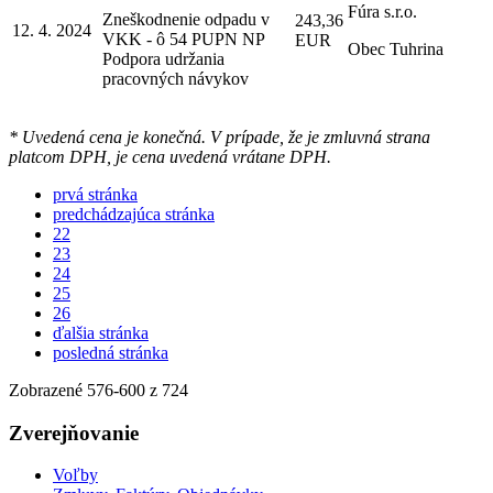
Fúra s.r.o.
Zneškodnenie odpadu v
243,36
12. 4. 2024
VKK - ô 54 PUPN NP
EUR
Obec Tuhrina
Podpora udržania
pracovných návykov
* Uvedená cena je konečná. V prípade, že je zmluvná strana
platcom DPH, je cena uvedená vrátane DPH.
prvá stránka
predchádzajúca stránka
22
23
24
25
26
ďalšia stránka
posledná stránka
Zobrazené
576
-
600
z 724
Zverejňovanie
Voľby