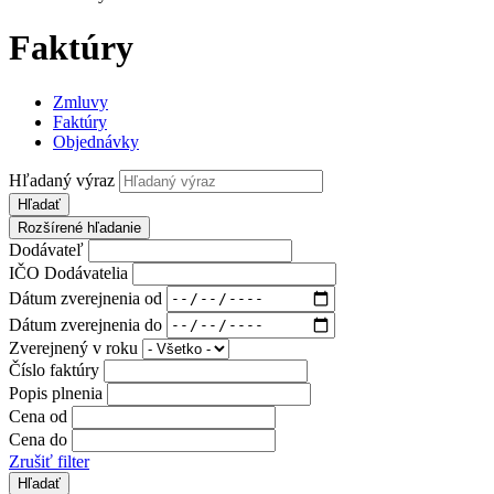
Faktúry
Zmluvy
Faktúry
Objednávky
Hľadaný výraz
Hľadať
Rozšírené hľadanie
Dodávateľ
IČO Dodávatelia
Dátum zverejnenia od
Dátum zverejnenia do
Zverejnený v roku
Číslo faktúry
Popis plnenia
Cena od
Cena do
Zrušiť filter