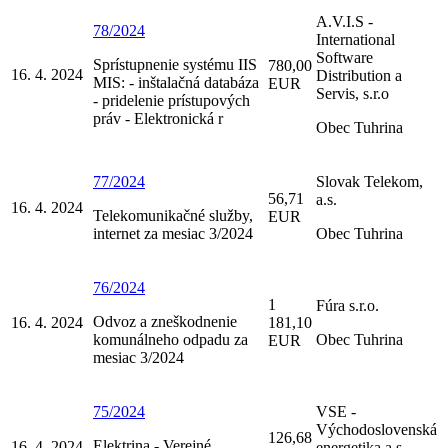
A.V.I.S -
78/2024
International
Software
Sprístupnenie systému IIS
780,00
16. 4. 2024
Distribution a
MIS: - inštalačná databáza
EUR
Servis, s.r.o
- pridelenie prístupových
práv - Elektronická r
Obec Tuhrina
77/2024
Slovak Telekom,
56,71
a.s.
16. 4. 2024
Telekomunikačné služby,
EUR
internet za mesiac 3/2024
Obec Tuhrina
76/2024
1
Fúra s.r.o.
Odvoz a zneškodnenie
16. 4. 2024
181,10
komunálneho odpadu za
Obec Tuhrina
EUR
mesiac 3/2024
75/2024
VSE -
Východoslovenská
126,68
Elektrina - Verejné
16. 4. 2024
energetika a.s.