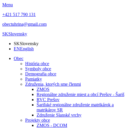
Menu
+421 517 790 131
obectuhrina@gmail.com
SK
Slovensky
SK
Slovensky
EN
English
Obec
História obce
Symboly obce
Demografia obce
Pamiatky
Združenia, ktorých sme členmi
ZMOS
Regionálne združenie miest a obcí Prešov - Šariš
RVC Prešov
Šarišské regionálne združenie matrikárok a
matrikárov SR
Združenie Slanské vrchy
Projekty obce
ZMOS - DCOM