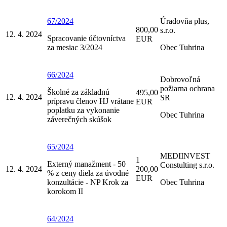
67/2024
Úradovňa plus,
800,00
s.r.o.
12. 4. 2024
Spracovanie účtovníctva
EUR
za mesiac 3/2024
Obec Tuhrina
66/2024
Dobrovoľná
požiarna ochrana
Školné za základnú
495,00
12. 4. 2024
SR
prípravu členov HJ vrátane
EUR
poplatku za vykonanie
Obec Tuhrina
záverečných skúšok
65/2024
MEDIINVEST
1
Externý manažment - 50
Constulting s.r.o.
12. 4. 2024
200,00
% z ceny diela za úvodné
EUR
konzultácie - NP Krok za
Obec Tuhrina
korokom II
64/2024