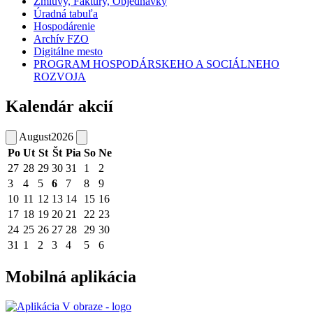
Zmluvy, Faktúry, Objednávky
Úradná tabuľa
Hospodárenie
Archív FZO
Digitálne mesto
PROGRAM HOSPODÁRSKEHO A SOCIÁLNEHO
ROZVOJA
Kalendár akcií
August
2026
Po
Ut
St
Št
Pia
So
Ne
27
28
29
30
31
1
2
3
4
5
6
7
8
9
10
11
12
13
14
15
16
17
18
19
20
21
22
23
24
25
26
27
28
29
30
31
1
2
3
4
5
6
Mobilná aplikácia