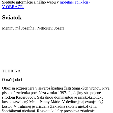
Sledujte informácie z nášho webu v
mobilnej aplikácii -
V OBRAZE.
Sviatok
Meniny má
Jozefína
, Nehoslav, Jozefa
TUHRINA
TUHRINA
O našej obci
Obec sa rozprestiera v severozápadnej časti Slanských vrchov. Prvá
písomná zmienka pochádza z roku 1397. Jej dejiny sú spojené
s rodom Kecerovcov. Sakrálnou dominantou je rímskokatolícky
kostol zasvätený Menu Panny Márie.
V dedine je aj evanjelický
kostol. V Tuhrinej je zriadená Základná škola s niekoľkými
špeciálnymi triedami. Rozvoju kultúry prospieva zriadenie