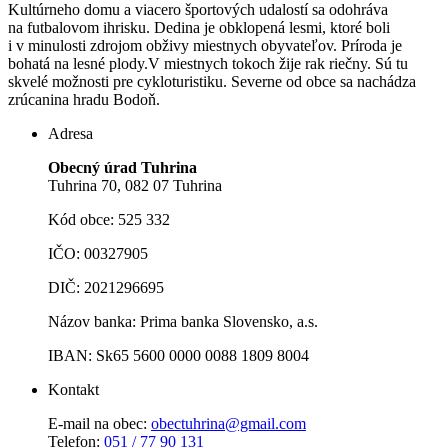
Kultúrneho domu a viacero športových udalostí sa odohráva
na futbalovom ihrisku. Dedina je obklopená lesmi, ktoré boli
i v minulosti zdrojom obživy miestnych obyvateľov. Príroda je
bohatá na lesné plody.V miestnych tokoch žije rak riečny. Sú tu
skvelé možnosti pre cykloturistiku. Severne od obce sa nachádza
zrúcanina hradu Bodoň.
Adresa
Obecný úrad Tuhrina
Tuhrina 70, 082 07 Tuhrina
Kód obce: 525 332
IČO: 00327905
DIČ: 2021296695
Názov banka: Prima banka Slovensko, a.s.
IBAN: Sk65 5600 0000 0088 1809 8004
Kontakt
E-mail na obec:
obectuhrina@gmail.com
Telefon:
051 / 77 90 131