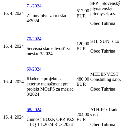
SPP - Slovenský
71/2024
plynárenský
517,00
16. 4. 2024
priemysel, a.s.
Zemný plyn za mesiac
EUR
4/2024
Obec Tuhrina
70/2024
STL-SUN, s.r.o
120,00
16. 4. 2024
Servisná starostlivosť za
EUR
Obec Tuhrina
mesiac 3/2024
69/2024
MEDIINVEST
Riadenie projektu -
480,00
Constulting s.r.o.
16. 4. 2024
externý manažment pre
EUR
projekt MOaPS za mesiac
Obec Tuhrina
3/2024
68/2024
ATH-PO Trade
204,00
s.r.o
16. 4. 2024
Činnosť BOZP, OPP, PZS
EUR
- 1 Q 1.1.2024-31.3.2024
Obec Tuhrina