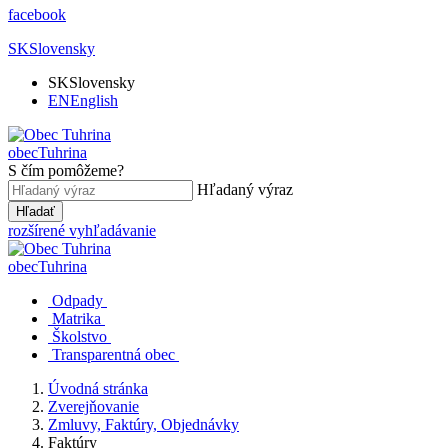
facebook
SK
Slovensky
SK
Slovensky
EN
English
obec
Tuhrina
S čím pomôžeme?
Hľadaný výraz
Hľadať
rozšírené vyhľadávanie
obec
Tuhrina
Odpady
Matrika
Školstvo
Transparentná obec
Úvodná stránka
Zverejňovanie
Zmluvy, Faktúry, Objednávky
Faktúry