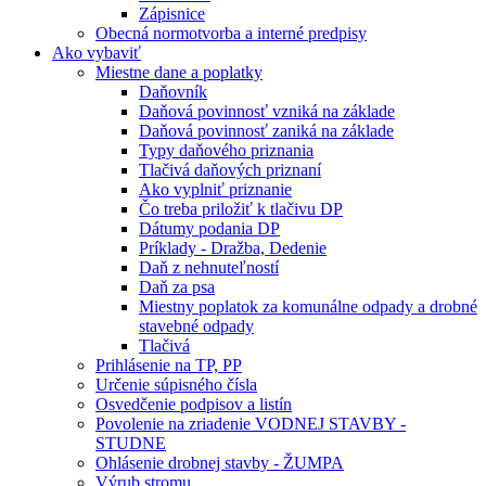
Zápisnice
Obecná normotvorba a interné predpisy
Ako vybaviť
Miestne dane a poplatky
Daňovník
Daňová povinnosť vzniká na základe
Daňová povinnosť zaniká na základe
Typy daňového priznania
Tlačivá daňových priznaní
Ako vyplniť priznanie
Čo treba priložiť k tlačivu DP
Dátumy podania DP
Príklady - Dražba, Dedenie
Daň z nehnuteľností
Daň za psa
Miestny poplatok za komunálne odpady a drobné
stavebné odpady
Tlačivá
Prihlásenie na TP, PP
Určenie súpisného čísla
Osvedčenie podpisov a listín
Povolenie na zriadenie VODNEJ STAVBY -
STUDNE
Ohlásenie drobnej stavby - ŽUMPA
Výrub stromu