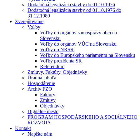
Dodatočná legalizácia stavby do 01.10.1976
Dodatočná legalizácia stavby od 01.10.1976 do
31.12.1989
Zverejňovanie
Voľby
Voľby do orgánov samosprávy obcí na
Slovensku
Voľby do orgánov VÚC na Slovensku
Voľby do NRSR
Voľby do Európskeho parlamentu na Slovensku
Voľby prezidenta SR
Referendum
Zmluvy, Faktúry, Objednávky
Úradná tabuľa
Hospodárenie
Archív FZO
Faktury
Zmluvy
Objednávky
Digitálne mesto
PROGRAM HOSPODÁRSKEHO A SOCIÁLNEHO
ROZVOJA
Kontakt
Napíšte nám