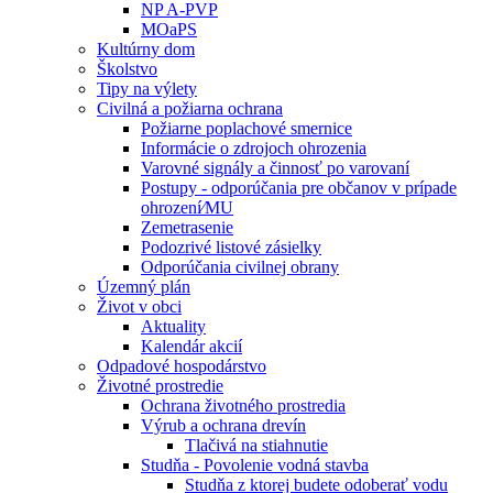
NP A-PVP
MOaPS
Kultúrny dom
Školstvo
Tipy na výlety
Civilná a požiarna ochrana
Požiarne poplachové smernice
Informácie o zdrojoch ohrozenia
Varovné signály a činnosť po varovaní
Postupy - odporúčania pre občanov v prípade
ohrození⁄MU
Zemetrasenie
Podozrivé listové zásielky
Odporúčania civilnej obrany
Územný plán
Život v obci
Aktuality
Kalendár akcií
Odpadové hospodárstvo
Životné prostredie
Ochrana životného prostredia
Výrub a ochrana drevín
Tlačivá na stiahnutie
Studňa - Povolenie vodná stavba
Studňa z ktorej budete odoberať vodu