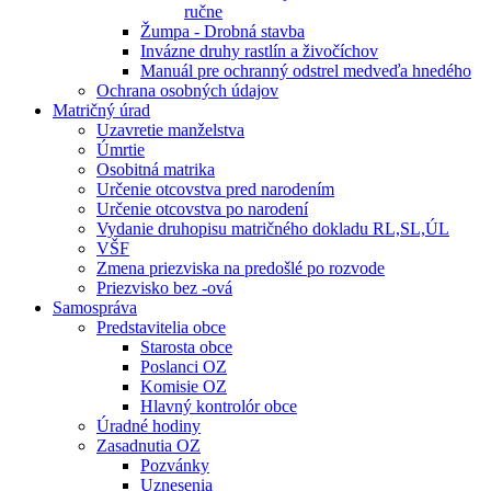
ručne
Žumpa - Drobná stavba
Invázne druhy rastlín a živočíchov
Manuál pre ochranný odstrel medveďa hnedého
Ochrana osobných údajov
Matričný úrad
Uzavretie manželstva
Úmrtie
Osobitná matrika
Určenie otcovstva pred narodením
Určenie otcovstva po narodení
Vydanie druhopisu matričného dokladu RL,SL,ÚL
VŠF
Zmena priezviska na predošlé po rozvode
Priezvisko bez -ová
Samospráva
Predstavitelia obce
Starosta obce
Poslanci OZ
Komisie OZ
Hlavný kontrolór obce
Úradné hodiny
Zasadnutia OZ
Pozvánky
Uznesenia