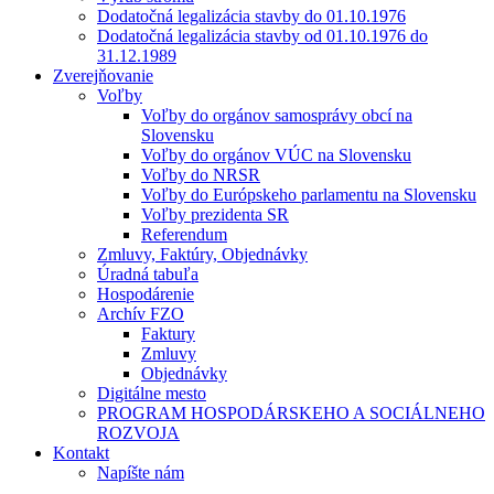
Dodatočná legalizácia stavby do 01.10.1976
Dodatočná legalizácia stavby od 01.10.1976 do
31.12.1989
Zverejňovanie
Voľby
Voľby do orgánov samosprávy obcí na
Slovensku
Voľby do orgánov VÚC na Slovensku
Voľby do NRSR
Voľby do Európskeho parlamentu na Slovensku
Voľby prezidenta SR
Referendum
Zmluvy, Faktúry, Objednávky
Úradná tabuľa
Hospodárenie
Archív FZO
Faktury
Zmluvy
Objednávky
Digitálne mesto
PROGRAM HOSPODÁRSKEHO A SOCIÁLNEHO
ROZVOJA
Kontakt
Napíšte nám