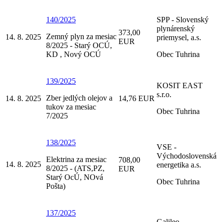
140/2025
SPP - Slovenský
plynárenský
373,00
Zemný plyn za mesiac
14. 8. 2025
priemysel, a.s.
EUR
8/2025 - Starý OCÚ,
KD , Nový OCÚ
Obec Tuhrina
139/2025
KOSIT EAST
s.r.o.
Zber jedlých olejov a
14. 8. 2025
14,76 EUR
tukov za mesiac
Obec Tuhrina
7/2025
138/2025
VSE -
Východoslovenská
Elektrina za mesiac
708,00
14. 8. 2025
energetika a.s.
8/2025 - (ATS,PZ,
EUR
Starý OcÚ, NOvá
Obec Tuhrina
Pošta)
137/2025
Galileo