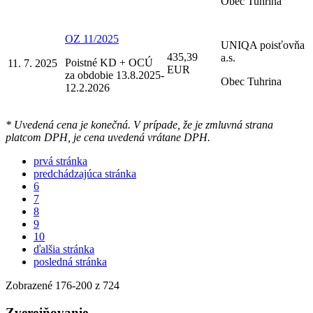
Obec Tuhrina
OZ 11/2025
UNIQA poisťovňa
435,39
a.s.
Poistné KD + OCÚ
11. 7. 2025
EUR
za obdobie 13.8.2025-
Obec Tuhrina
12.2.2026
* Uvedená cena je konečná. V prípade, že je zmluvná strana
platcom DPH, je cena uvedená vrátane DPH.
prvá stránka
predchádzajúca stránka
6
7
8
9
10
ďalšia stránka
posledná stránka
Zobrazené
176
-
200
z 724
Zverejňovanie