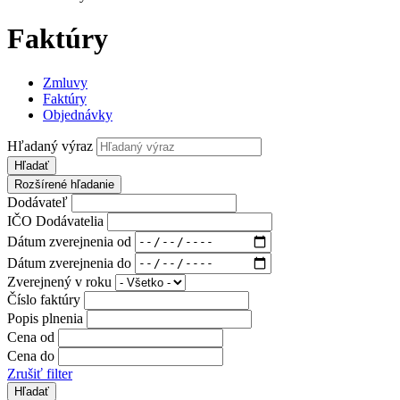
Faktúry
Zmluvy
Faktúry
Objednávky
Hľadaný výraz
Hľadať
Rozšírené hľadanie
Dodávateľ
IČO Dodávatelia
Dátum zverejnenia od
Dátum zverejnenia do
Zverejnený v roku
Číslo faktúry
Popis plnenia
Cena od
Cena do
Zrušiť filter