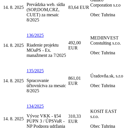
Prevádzka web. sídla
Corporation s.r.o
14. 8. 2025
83,64 EUR
(SOP,DOM,CRZ,
CUET) za mesaic
Obec Tuhrina
8/2025
136/2025
MEDIINVEST
492,00
Constulting s.r.o.
Riadenie projektu
14. 8. 2025
EUR
MOaPS - Ex.
Obec Tuhrina
manažment za 7/2025
135/2025
Úradovňa.sk, s.r.o
861,01
Spracovanie
14. 8. 2025
EUR
účtovníctva za mesaic
Obec Tuhrina
8/2025
134/2025
KOSIT EAST
Vývoz VKK - §54
310,33
s.r.o.
14. 8. 2025
PUPN 3 / ÚPSVaR -
EUR
NP Podpora udržania
Obec Tuhrina