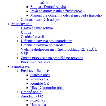
ručne
Žumpa - Drobná stavba
Invázne druhy rastlín a živočíchov
Manuál pre ochranný odstrel medveďa hnedého
Ochrana osobných údajov
Matričný úrad
Uzavretie manželstva
Úmrtie
Osobitná matrika
Určenie otcovstva pred narodením
Určenie otcovstva po narodení
Vydanie druhopisu matričného dokladu RL,SL,ÚL
VŠF
Zmena priezviska na predošlé po rozvode
Priezvisko bez -ová
Samospráva
Predstavitelia obce
Starosta obce
Poslanci OZ
Komisie OZ
Hlavný kontrolór obce
Úradné hodiny
Zasadnutia OZ
Pozvánky
Uznesenia