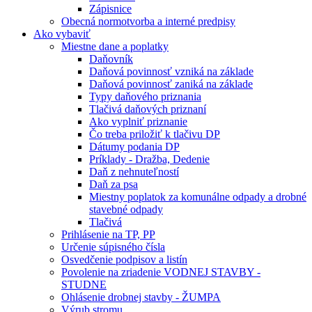
Zápisnice
Obecná normotvorba a interné predpisy
Ako vybaviť
Miestne dane a poplatky
Daňovník
Daňová povinnosť vzniká na základe
Daňová povinnosť zaniká na základe
Typy daňového priznania
Tlačivá daňových priznaní
Ako vyplniť priznanie
Čo treba priložiť k tlačivu DP
Dátumy podania DP
Príklady - Dražba, Dedenie
Daň z nehnuteľností
Daň za psa
Miestny poplatok za komunálne odpady a drobné
stavebné odpady
Tlačivá
Prihlásenie na TP, PP
Určenie súpisného čísla
Osvedčenie podpisov a listín
Povolenie na zriadenie VODNEJ STAVBY -
STUDNE
Ohlásenie drobnej stavby - ŽUMPA
Výrub stromu