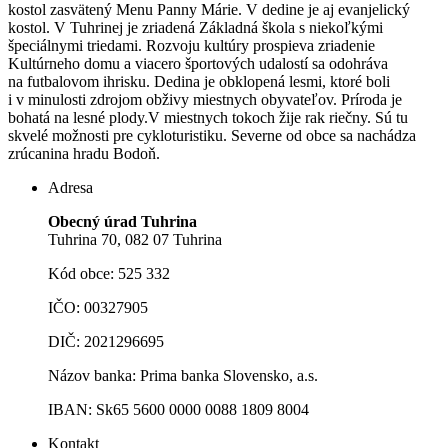
kostol zasvätený Menu Panny Márie.
V dedine je aj evanjelický
kostol. V Tuhrinej je zriadená Základná škola s niekoľkými
špeciálnymi triedami. Rozvoju kultúry prospieva zriadenie
Kultúrneho domu a viacero športových udalostí sa odohráva
na futbalovom ihrisku. Dedina je obklopená lesmi, ktoré boli
i v minulosti zdrojom obživy miestnych obyvateľov. Príroda je
bohatá na lesné plody.V miestnych tokoch žije rak riečny. Sú tu
skvelé možnosti pre cykloturistiku. Severne od obce sa nachádza
zrúcanina hradu Bodoň.
Adresa
Obecný úrad Tuhrina
Tuhrina 70, 082 07 Tuhrina
Kód obce: 525 332
IČO: 00327905
DIČ: 2021296695
Názov banka: Prima banka Slovensko, a.s.
IBAN: Sk65 5600 0000 0088 1809 8004
Kontakt