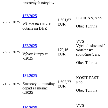
pracovných návykov
133/2025
FLORIAN, s.r.o
1 501,62
25. 7. 2025
Vš. mat na DHZ z
EUR
Obec Tuhrina
dotácie na DHZ
VVS -
132/2025
Východoslovenská
170,16
vodárenská
25. 7. 2025
Vývoz žumpy za
EUR
spoločnosť, a.s.
7/2025
Obec Tuhrina
131/2025
KOSIT EAST
1 692,23
s.r.o.
Zmesový komunálny
21. 7. 2025
EUR
odpad za mesiac
Obec Tuhrina
6/2025
VVS -
130/2025