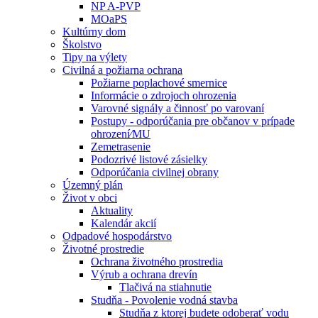
NP A-PVP
MOaPS
Kultúrny dom
Školstvo
Tipy na výlety
Civilná a požiarna ochrana
Požiarne poplachové smernice
Informácie o zdrojoch ohrozenia
Varovné signály a činnosť po varovaní
Postupy - odporúčania pre občanov v prípade
ohrození⁄MU
Zemetrasenie
Podozrivé listové zásielky
Odporúčania civilnej obrany
Územný plán
Život v obci
Aktuality
Kalendár akcií
Odpadové hospodárstvo
Životné prostredie
Ochrana životného prostredia
Výrub a ochrana drevín
Tlačivá na stiahnutie
Studňa - Povolenie vodná stavba
Studňa z ktorej budete odoberať vodu