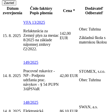
Zavrieť
Dátum
Číslo faktúry
Dodávateľ
Cena *
zverejnenia
Popis plnenia
Odberateľ
VFA 13/2025
Obec Tuhrina
Refakturácia za
142,00
Zemný plyn za mesiac
15. 8. 2025
Základná škola s
EUR
8/2025 na základe
materskou školou
nájomnej zmluvy
č2/2022.
149/2025
Pracovné rukavice -
STOMEX, s.r.o.
NP - Podpora
14. 8. 2025
42,00 EUR
udržania prac.
Obec Tuhrina
návykov - § 54 PUPN
3/úPSVaR
148/2025
SWAN, a.s.
Elektronická
14. 8. 2025
86,10 EUR