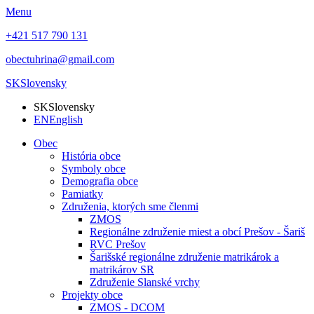
Menu
+421 517 790 131
obectuhrina@gmail.com
SK
Slovensky
SK
Slovensky
EN
English
Obec
História obce
Symboly obce
Demografia obce
Pamiatky
Združenia, ktorých sme členmi
ZMOS
Regionálne združenie miest a obcí Prešov - Šariš
RVC Prešov
Šarišské regionálne združenie matrikárok a
matrikárov SR
Združenie Slanské vrchy
Projekty obce
ZMOS - DCOM