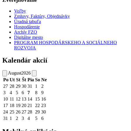
Voľby
Zmluvy, Faktúry, Objednávky
Úradná tabuľa
Hospodárenie
Archív FZO
Digitálne mesto
PROGRAM HOSPODÁRSKEHO A SOCIÁLNEHO
ROZVOJA
Kalendár akcií
August
2026
Po
Ut
St
Št
Pia
So
Ne
27
28
29
30
31
1
2
3
4
5
6
7
8
9
10
11
12
13
14
15
16
17
18
19
20
21
22
23
24
25
26
27
28
29
30
31
1
2
3
4
5
6