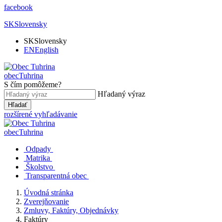
facebook
SK
Slovensky
SK
Slovensky
EN
English
obec
Tuhrina
S čím pomôžeme?
Hľadaný výraz
Hľadať
rozšírené vyhľadávanie
obec
Tuhrina
Odpady
Matrika
Školstvo
Transparentná obec
Úvodná stránka
Zverejňovanie
Zmluvy, Faktúry, Objednávky
Faktúry