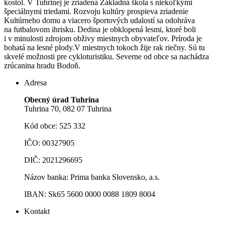
kostol. V Tuhrinej je zriadená Základná škola s niekoľkými
špeciálnymi triedami. Rozvoju kultúry prospieva zriadenie
Kultúrneho domu a viacero športových udalostí sa odohráva
na futbalovom ihrisku. Dedina je obklopená lesmi, ktoré boli
i v minulosti zdrojom obživy miestnych obyvateľov. Príroda je
bohatá na lesné plody.V miestnych tokoch žije rak riečny. Sú tu
skvelé možnosti pre cykloturistiku. Severne od obce sa nachádza
zrúcanina hradu Bodoň.
Adresa
Obecný úrad Tuhrina
Tuhrina 70, 082 07 Tuhrina
Kód obce: 525 332
IČO: 00327905
DIČ: 2021296695
Názov banka: Prima banka Slovensko, a.s.
IBAN: Sk65 5600 0000 0088 1809 8004
Kontakt