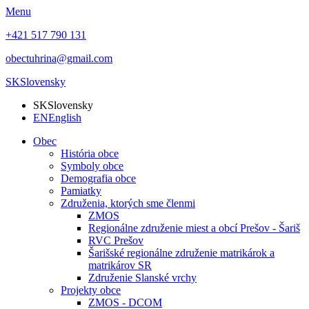
Menu
+421 517 790 131
obectuhrina@gmail.com
SK
Slovensky
SK
Slovensky
EN
English
Obec
História obce
Symboly obce
Demografia obce
Pamiatky
Združenia, ktorých sme členmi
ZMOS
Regionálne združenie miest a obcí Prešov - Šariš
RVC Prešov
Šarišské regionálne združenie matrikárok a
matrikárov SR
Združenie Slanské vrchy
Projekty obce
ZMOS - DCOM