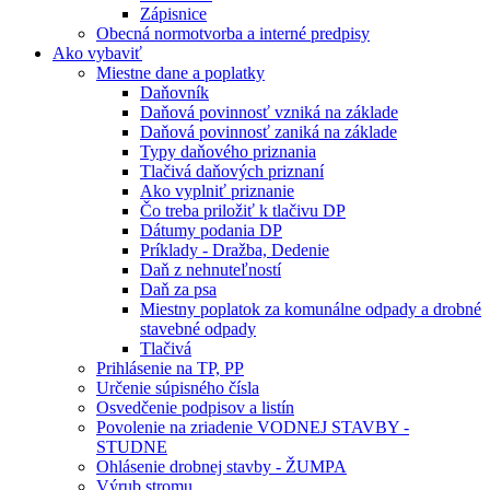
Zápisnice
Obecná normotvorba a interné predpisy
Ako vybaviť
Miestne dane a poplatky
Daňovník
Daňová povinnosť vzniká na základe
Daňová povinnosť zaniká na základe
Typy daňového priznania
Tlačivá daňových priznaní
Ako vyplniť priznanie
Čo treba priložiť k tlačivu DP
Dátumy podania DP
Príklady - Dražba, Dedenie
Daň z nehnuteľností
Daň za psa
Miestny poplatok za komunálne odpady a drobné
stavebné odpady
Tlačivá
Prihlásenie na TP, PP
Určenie súpisného čísla
Osvedčenie podpisov a listín
Povolenie na zriadenie VODNEJ STAVBY -
STUDNE
Ohlásenie drobnej stavby - ŽUMPA
Výrub stromu