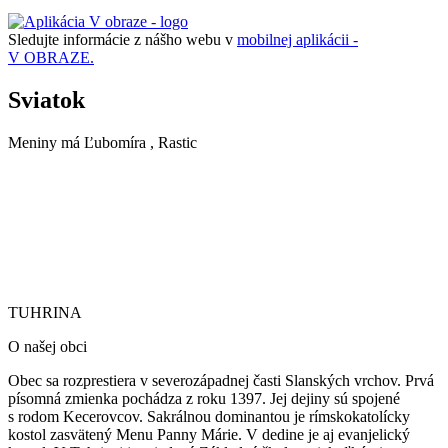
Sledujte informácie z nášho webu v
mobilnej aplikácii -
V OBRAZE.
Sviatok
Meniny má
Ľubomíra
, Rastic
TUHRINA
TUHRINA
O našej obci
Obec sa rozprestiera v severozápadnej časti Slanských vrchov. Prvá
písomná zmienka pochádza z roku 1397. Jej dejiny sú spojené
s rodom Kecerovcov. Sakrálnou dominantou je rímskokatolícky
kostol zasvätený Menu Panny Márie.
V dedine je aj evanjelický