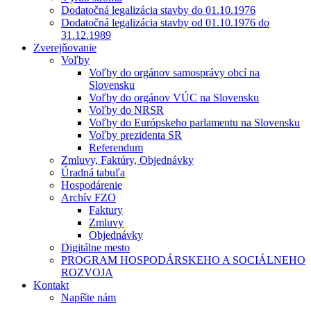
Dodatočná legalizácia stavby do 01.10.1976
Dodatočná legalizácia stavby od 01.10.1976 do
31.12.1989
Zverejňovanie
Voľby
Voľby do orgánov samosprávy obcí na
Slovensku
Voľby do orgánov VÚC na Slovensku
Voľby do NRSR
Voľby do Európskeho parlamentu na Slovensku
Voľby prezidenta SR
Referendum
Zmluvy, Faktúry, Objednávky
Úradná tabuľa
Hospodárenie
Archív FZO
Faktury
Zmluvy
Objednávky
Digitálne mesto
PROGRAM HOSPODÁRSKEHO A SOCIÁLNEHO
ROZVOJA
Kontakt
Napíšte nám