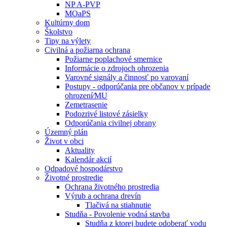
NP A-PVP
MOaPS
Kultúrny dom
Školstvo
Tipy na výlety
Civilná a požiarna ochrana
Požiarne poplachové smernice
Informácie o zdrojoch ohrozenia
Varovné signály a činnosť po varovaní
Postupy - odporúčania pre občanov v prípade
ohrození⁄MU
Zemetrasenie
Podozrivé listové zásielky
Odporúčania civilnej obrany
Územný plán
Život v obci
Aktuality
Kalendár akcií
Odpadové hospodárstvo
Životné prostredie
Ochrana životného prostredia
Výrub a ochrana drevín
Tlačivá na stiahnutie
Studňa - Povolenie vodná stavba
Studňa z ktorej budete odoberať vodu