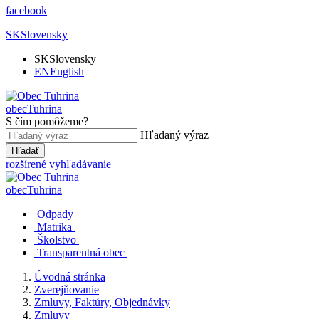
facebook
SK
Slovensky
SK
Slovensky
EN
English
obec
Tuhrina
S čím pomôžeme?
Hľadaný výraz
Hľadať
rozšírené vyhľadávanie
obec
Tuhrina
Odpady
Matrika
Školstvo
Transparentná obec
Úvodná stránka
Zverejňovanie
Zmluvy, Faktúry, Objednávky
Zmluvy