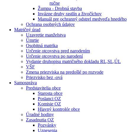
ručne
Žumpa - Drobná stavba
Invázne druhy rastlín a živočíchov
Manuál pre ochranný odstrel medveďa hnedého
Ochrana osobných údajov
Matričný úrad
Uzavretie manželstva
Úmrtie
Osobitná matrika
Určenie otcovstva pred narodením
Určenie otcovstva po narodení
Vydanie druhopisu matričného dokladu RL,SL,ÚL
VŠF
Zmena priezviska na predošlé po rozvode
Priezvisko bez -ová
Samospráva
Predstavitelia obce
Starosta obce
Poslanci OZ
Komisie OZ
Hlavný kontrolór obce
Úradné hodiny
Zasadnutia OZ
Pozvánky
Uznesenia