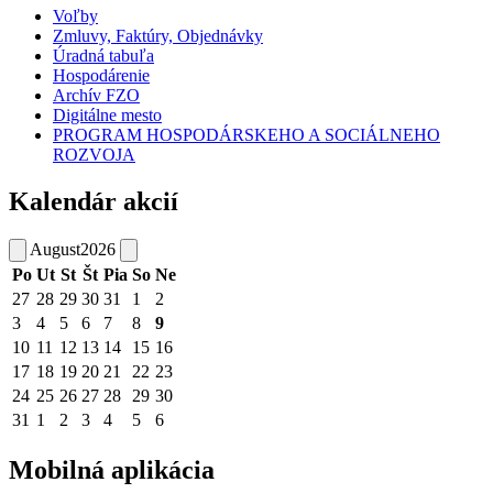
Voľby
Zmluvy, Faktúry, Objednávky
Úradná tabuľa
Hospodárenie
Archív FZO
Digitálne mesto
PROGRAM HOSPODÁRSKEHO A SOCIÁLNEHO
ROZVOJA
Kalendár akcií
August
2026
Po
Ut
St
Št
Pia
So
Ne
27
28
29
30
31
1
2
3
4
5
6
7
8
9
10
11
12
13
14
15
16
17
18
19
20
21
22
23
24
25
26
27
28
29
30
31
1
2
3
4
5
6
Mobilná aplikácia