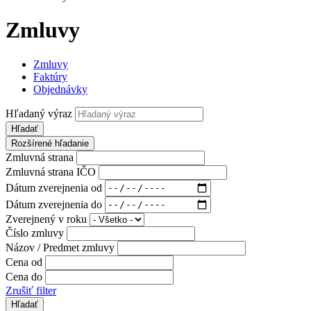
Zmluvy
Zmluvy
Faktúry
Objednávky
Hľadaný výraz
Hľadať
Rozšírené hľadanie
Zmluvná strana
Zmluvná strana IČO
Dátum zverejnenia od
Dátum zverejnenia do
Zverejnený v roku
Číslo zmluvy
Názov / Predmet zmluvy
Cena od
Cena do
Zrušiť filter