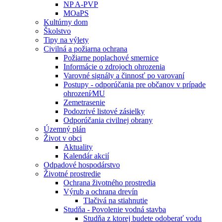
NP A-PVP
MOaPS
Kultúrny dom
Školstvo
Tipy na výlety
Civilná a požiarna ochrana
Požiarne poplachové smernice
Informácie o zdrojoch ohrozenia
Varovné signály a činnosť po varovaní
Postupy - odporúčania pre občanov v prípade
ohrození⁄MU
Zemetrasenie
Podozrivé listové zásielky
Odporúčania civilnej obrany
Územný plán
Život v obci
Aktuality
Kalendár akcií
Odpadové hospodárstvo
Životné prostredie
Ochrana životného prostredia
Výrub a ochrana drevín
Tlačivá na stiahnutie
Studňa - Povolenie vodná stavba
Studňa z ktorej budete odoberať vodu