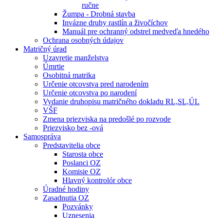
ručne
Žumpa - Drobná stavba
Invázne druhy rastlín a živočíchov
Manuál pre ochranný odstrel medveďa hnedého
Ochrana osobných údajov
Matričný úrad
Uzavretie manželstva
Úmrtie
Osobitná matrika
Určenie otcovstva pred narodením
Určenie otcovstva po narodení
Vydanie druhopisu matričného dokladu RL,SL,ÚL
VŠF
Zmena priezviska na predošlé po rozvode
Priezvisko bez -ová
Samospráva
Predstavitelia obce
Starosta obce
Poslanci OZ
Komisie OZ
Hlavný kontrolór obce
Úradné hodiny
Zasadnutia OZ
Pozvánky
Uznesenia