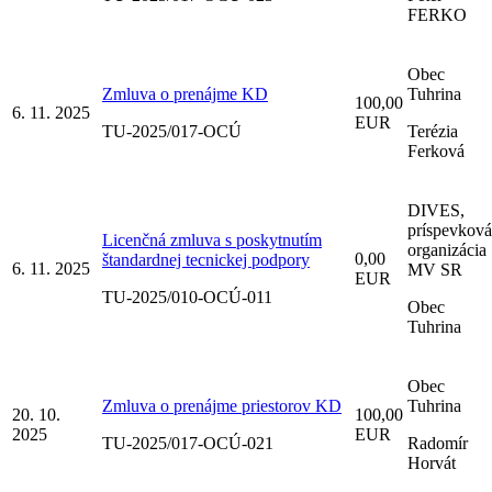
FERKO
Obec
Zmluva o prenájme KD
Tuhrina
100,00
6. 11. 2025
EUR
TU-2025/017-OCÚ
Terézia
Ferková
DIVES,
príspevková
Licenčná zmluva s poskytnutím
organizácia
0,00
štandardnej tecnickej podpory
6. 11. 2025
MV SR
EUR
TU-2025/010-OCÚ-011
Obec
Tuhrina
Obec
Zmluva o prenájme priestorov KD
Tuhrina
20. 10.
100,00
2025
EUR
TU-2025/017-OCÚ-021
Radomír
Horvát