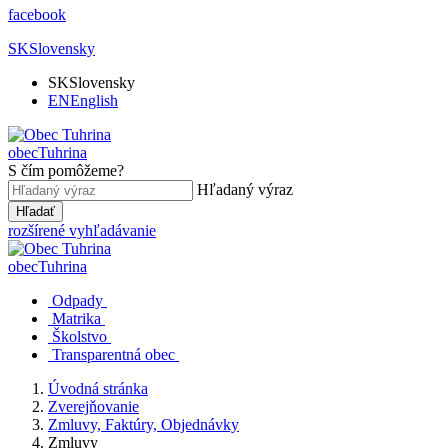
facebook
SK
Slovensky
SK
Slovensky
EN
English
obec
Tuhrina
S čím pomôžeme?
Hľadaný výraz
Hľadať
rozšírené vyhľadávanie
obec
Tuhrina
Odpady
Matrika
Školstvo
Transparentná obec
Úvodná stránka
Zverejňovanie
Zmluvy, Faktúry, Objednávky
Zmluvy