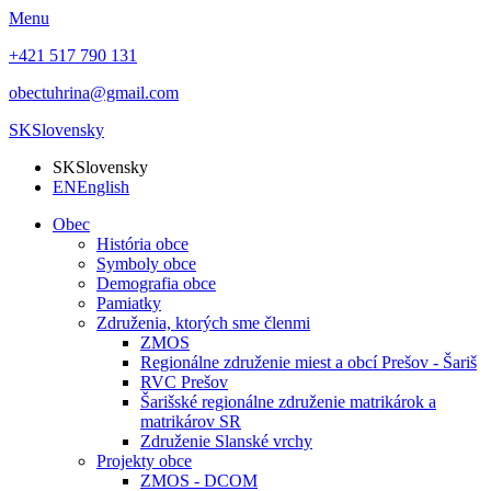
Menu
+421 517 790 131
obectuhrina@gmail.com
SK
Slovensky
SK
Slovensky
EN
English
Obec
História obce
Symboly obce
Demografia obce
Pamiatky
Združenia, ktorých sme členmi
ZMOS
Regionálne združenie miest a obcí Prešov - Šariš
RVC Prešov
Šarišské regionálne združenie matrikárok a
matrikárov SR
Združenie Slanské vrchy
Projekty obce
ZMOS - DCOM