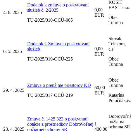
KOSIT
Dodatok k zmluve o poskytovaní
EAST s.r.o.
0,00
služieb č. 2/2025
4. 6. 2025
EUR
Obec
TU-2025/010-OCÚ-005
Tuhrina
Slovak
Dodatok k Zmluve o poskytovaní
Telekom,
0,00
služieb
a.s.
6. 5. 2025
EUR
TU-2025/010-OCÚ-225
Obec
Tuhrina
Obec
Zmluva o prenájme priestorov KD
Tuhrina
60,00
29. 4. 2025
EUR
TU-2025/017-OCÚ-219
Katarína
Potočňákov
Dobrovoľn
Zmuva č. 1425 323 o poskytnutí
požiarna
1
dotácie z prostriedkov Dobrovoľnej
ochrana SR
23. 4. 2025
400,00
požiarnej ochrany SR