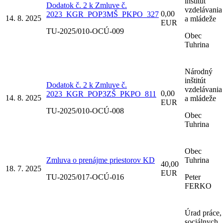
inštitút
Dodatok č. 2 k Zmluve č.
vzdelávania
0,00
2023_KGR_POP3MŠ_PKPO_327
14. 8. 2025
a mládeže
EUR
TU-2025/010-OCÚ-009
Obec
Tuhrina
Národný
inštitút
Dodatok č. 2 k Zmluve č.
vzdelávania
0,00
2023_KGR_POP3ZŠ_PKPO_811
14. 8. 2025
a mládeže
EUR
TU-2025/010-OCÚ-008
Obec
Tuhrina
Obec
Zmluva o prenájme priestorov KD
Tuhrina
40,00
18. 7. 2025
EUR
TU-2025/017-OCÚ-016
Peter
FERKO
Úrad práce,
sociálnych