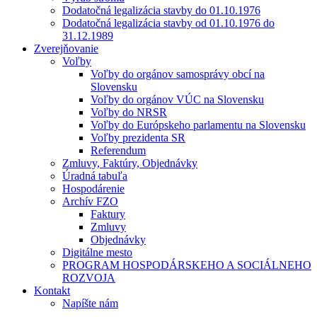
Dodatočná legalizácia stavby do 01.10.1976
Dodatočná legalizácia stavby od 01.10.1976 do
31.12.1989
Zverejňovanie
Voľby
Voľby do orgánov samosprávy obcí na
Slovensku
Voľby do orgánov VÚC na Slovensku
Voľby do NRSR
Voľby do Európskeho parlamentu na Slovensku
Voľby prezidenta SR
Referendum
Zmluvy, Faktúry, Objednávky
Úradná tabuľa
Hospodárenie
Archív FZO
Faktury
Zmluvy
Objednávky
Digitálne mesto
PROGRAM HOSPODÁRSKEHO A SOCIÁLNEHO
ROZVOJA
Kontakt
Napíšte nám