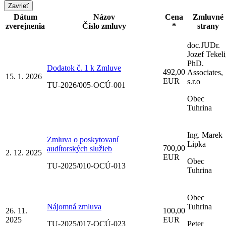
Zavrieť
Dátum
Názov
Cena
Zmluvné
zverejnenia
Číslo zmluvy
*
strany
doc.JUDr.
Jozef Tekeli
PhD.
Dodatok č. 1 k Zmluve
492,00
Associates,
15. 1. 2026
EUR
s.r.o
TU-2026/005-OCÚ-001
Obec
Tuhrina
Ing. Marek
Zmluva o poskytovaní
Lipka
700,00
audítorských služieb
2. 12. 2025
EUR
Obec
TU-2025/010-OCÚ-013
Tuhrina
Obec
Nájomná zmluva
Tuhrina
26. 11.
100,00
2025
EUR
TU-2025/017-OCÚ-023
Peter