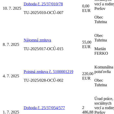
Dohoda č. 25/37/010/78
vecí a rodin
0,00
10. 7. 2025
Prešov
EUR
TU-2025/010-OCÚ-007
Obec
Tuhrina
Obec
Nájomná zmluva
Tuhrina
55,00
8. 7. 2025
EUR
TU-2025/017-OCÚ-015
Marián
FERKO
Komunálna
Poistná zmluva č. 5100001219
poisťovňa
220,00
4. 7. 2025
EUR
TU-2025/028-OCÚ-002
Obec
Tuhrina
Úrad práce,
sociálnych
2
Dohoda č. 25/37/054/577
vecí a rodin
1. 7. 2025
486,88
Prešov