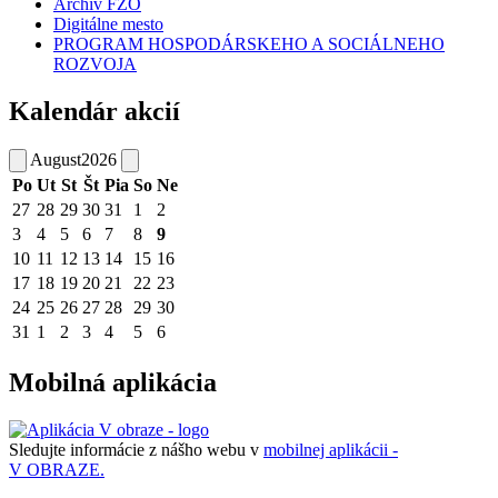
Archív FZO
Digitálne mesto
PROGRAM HOSPODÁRSKEHO A SOCIÁLNEHO
ROZVOJA
Kalendár akcií
August
2026
Po
Ut
St
Št
Pia
So
Ne
27
28
29
30
31
1
2
3
4
5
6
7
8
9
10
11
12
13
14
15
16
17
18
19
20
21
22
23
24
25
26
27
28
29
30
31
1
2
3
4
5
6
Mobilná aplikácia
Sledujte informácie z nášho webu v
mobilnej aplikácii -
V OBRAZE.