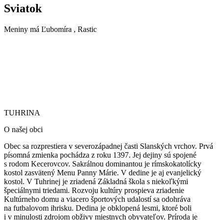
Sviatok
Meniny má
Ľubomíra
, Rastic
TUHRINA
TUHRINA
O našej obci
Obec sa rozprestiera v severozápadnej časti Slanských vrchov. Prvá
písomná zmienka pochádza z roku 1397. Jej dejiny sú spojené
s rodom Kecerovcov. Sakrálnou dominantou je rímskokatolícky
kostol zasvätený Menu Panny Márie.
V dedine je aj evanjelický
kostol. V Tuhrinej je zriadená Základná škola s niekoľkými
špeciálnymi triedami. Rozvoju kultúry prospieva zriadenie
Kultúrneho domu a viacero športových udalostí sa odohráva
na futbalovom ihrisku. Dedina je obklopená lesmi, ktoré boli
i v minulosti zdrojom obživy miestnych obyvateľov. Príroda je