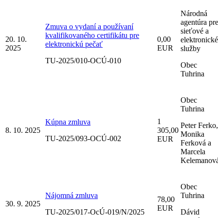
Národná
agentúra pr
Zmuva o vydaní a používaní
sieťové a
kvalifikovaného certifikátu pre
20. 10.
0,00
elektronické
elektronickú pečať
2025
EUR
služby
TU-2025/010-OCÚ-010
Obec
Tuhrina
Obec
Tuhrina
1
Kúpna zmluva
Peter Ferko,
8. 10. 2025
305,00
Monika
TU-2025/093-OCÚ-002
EUR
Ferková a
Marcela
Kelemanov
Obec
Nájomná zmluva
Tuhrina
78,00
30. 9. 2025
EUR
TU-2025/017-OcÚ-019/N/2025
Dávid