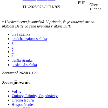
EUR
Obec
TU-2025/073-OCÚ-205
Tuhrina
* Uvedená cena je konečná. V prípade, že je zmluvná strana
platcom DPH, je cena uvedená vrátane DPH.
prvá stránka
predchádzajúca stránka
1
2
3
4
ďalšia stránka
posledná stránka
Zobrazené
26
-
50
z 129
Zverejňovanie
Voľby
Zmluvy, Faktúry, Objednávky
Úradná tabuľa
Hospodárenie