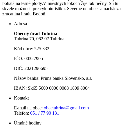
bohatá na lesné plody.V miestnych tokoch žije rak riečny. Sú tu
skvelé možnosti pre cykloturistiku. Severne od obce sa nachádza
zrúcanina hradu Bodoň.
Adresa
Obecný úrad Tuhrina
Tuhrina 70, 082 07 Tuhrina
Kód obce: 525 332
IČO: 00327905
DIČ: 2021296695
Názov banka: Prima banka Slovensko, a.s.
IBAN: Sk65 5600 0000 0088 1809 8004
Kontakt
E-mail na obec:
obectuhrina@gmail.com
Telefon:
051 / 77 90 131
Úradné hodiny