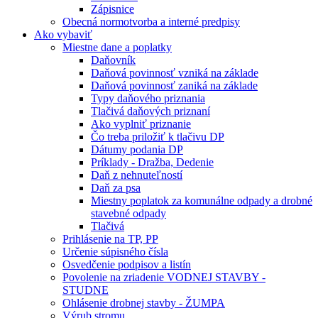
Zápisnice
Obecná normotvorba a interné predpisy
Ako vybaviť
Miestne dane a poplatky
Daňovník
Daňová povinnosť vzniká na základe
Daňová povinnosť zaniká na základe
Typy daňového priznania
Tlačivá daňových priznaní
Ako vyplniť priznanie
Čo treba priložiť k tlačivu DP
Dátumy podania DP
Príklady - Dražba, Dedenie
Daň z nehnuteľností
Daň za psa
Miestny poplatok za komunálne odpady a drobné
stavebné odpady
Tlačivá
Prihlásenie na TP, PP
Určenie súpisného čísla
Osvedčenie podpisov a listín
Povolenie na zriadenie VODNEJ STAVBY -
STUDNE
Ohlásenie drobnej stavby - ŽUMPA
Výrub stromu