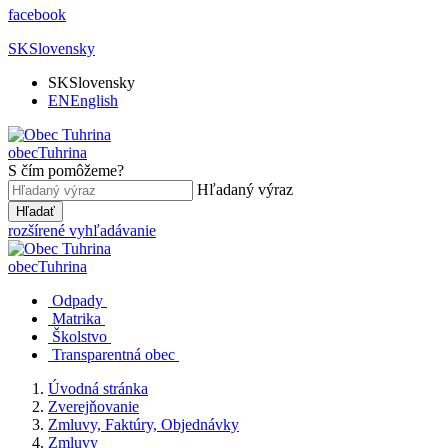
facebook
SK
Slovensky
SK
Slovensky
EN
English
obec
Tuhrina
S čím pomôžeme?
Hľadaný výraz
Hľadať
rozšírené vyhľadávanie
obec
Tuhrina
Odpady
Matrika
Školstvo
Transparentná obec
Úvodná stránka
Zverejňovanie
Zmluvy, Faktúry, Objednávky
Zmluvy