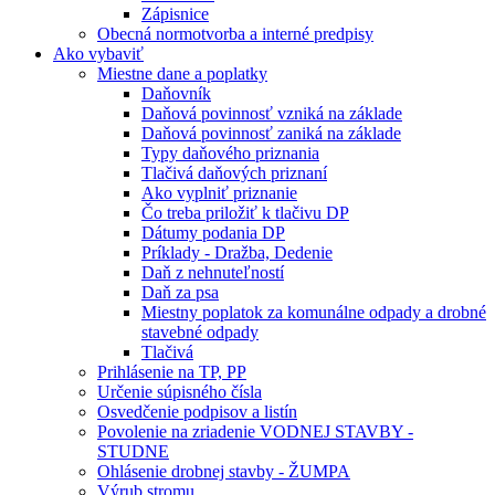
Zápisnice
Obecná normotvorba a interné predpisy
Ako vybaviť
Miestne dane a poplatky
Daňovník
Daňová povinnosť vzniká na základe
Daňová povinnosť zaniká na základe
Typy daňového priznania
Tlačivá daňových priznaní
Ako vyplniť priznanie
Čo treba priložiť k tlačivu DP
Dátumy podania DP
Príklady - Dražba, Dedenie
Daň z nehnuteľností
Daň za psa
Miestny poplatok za komunálne odpady a drobné
stavebné odpady
Tlačivá
Prihlásenie na TP, PP
Určenie súpisného čísla
Osvedčenie podpisov a listín
Povolenie na zriadenie VODNEJ STAVBY -
STUDNE
Ohlásenie drobnej stavby - ŽUMPA
Výrub stromu