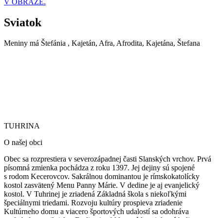
V OBRAZE.
Sviatok
Meniny má
Štefánia
, Kajetán, Afra, Afrodita, Kajetána, Štefana
TUHRINA
TUHRINA
O našej obci
Obec sa rozprestiera v severozápadnej časti Slanských vrchov. Prvá
písomná zmienka pochádza z roku 1397. Jej dejiny sú spojené
s rodom Kecerovcov. Sakrálnou dominantou je rímskokatolícky
kostol zasvätený Menu Panny Márie.
V dedine je aj evanjelický
kostol. V Tuhrinej je zriadená Základná škola s niekoľkými
špeciálnymi triedami. Rozvoju kultúry prospieva zriadenie
Kultúrneho domu a viacero športových udalostí sa odohráva