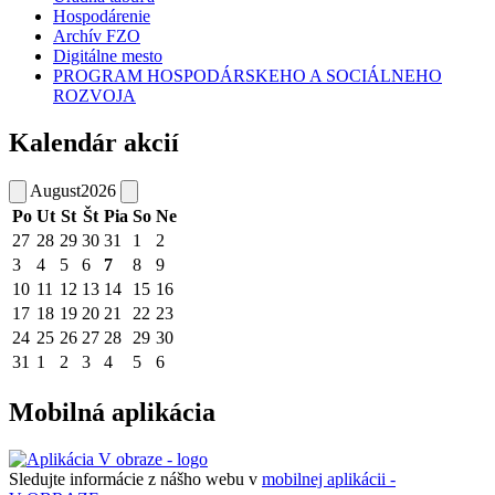
Hospodárenie
Archív FZO
Digitálne mesto
PROGRAM HOSPODÁRSKEHO A SOCIÁLNEHO
ROZVOJA
Kalendár akcií
August
2026
Po
Ut
St
Št
Pia
So
Ne
27
28
29
30
31
1
2
3
4
5
6
7
8
9
10
11
12
13
14
15
16
17
18
19
20
21
22
23
24
25
26
27
28
29
30
31
1
2
3
4
5
6
Mobilná aplikácia
Sledujte informácie z nášho webu v
mobilnej aplikácii -