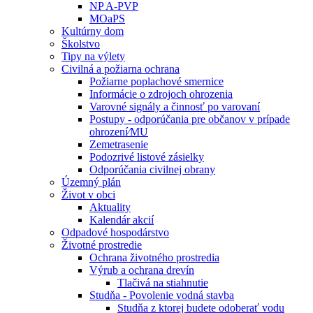
NP A-PVP
MOaPS
Kultúrny dom
Školstvo
Tipy na výlety
Civilná a požiarna ochrana
Požiarne poplachové smernice
Informácie o zdrojoch ohrozenia
Varovné signály a činnosť po varovaní
Postupy - odporúčania pre občanov v prípade
ohrození⁄MU
Zemetrasenie
Podozrivé listové zásielky
Odporúčania civilnej obrany
Územný plán
Život v obci
Aktuality
Kalendár akcií
Odpadové hospodárstvo
Životné prostredie
Ochrana životného prostredia
Výrub a ochrana drevín
Tlačivá na stiahnutie
Studňa - Povolenie vodná stavba
Studňa z ktorej budete odoberať vodu