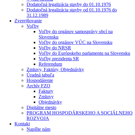
Dodatočná legalizácia stavby do 01.10.1976
Dodatočná legalizácia stavby od 01.10.1976 do
31.12.1989
Zverejňovanie
Voľby
Voľby do orgánov samosprávy obcí na
Slovensku
Voľby do orgánov VÚC na Slovensku
Voľby do NRSR
Voľby do Európskeho parlamentu na Slovensku
Voľby prezidenta SR
Referendum
Zmluvy, Faktúry, Objednávky
Úradná tabuľa
Hospodárenie
Archív FZO
Faktury
Zmluvy
Objednávky
Digitálne mesto
PROGRAM HOSPODÁRSKEHO A SOCIÁLNEHO
ROZVOJA
Kontakt
Napíšte nám