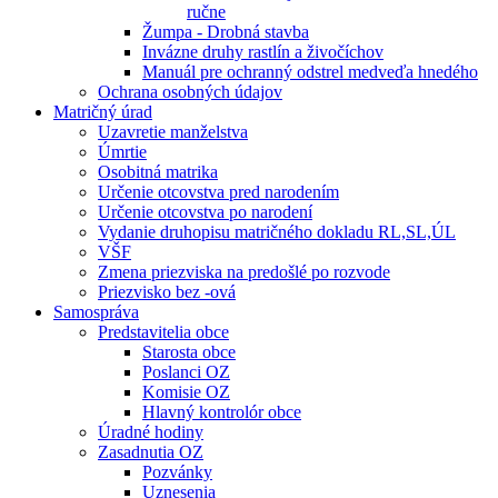
ručne
Žumpa - Drobná stavba
Invázne druhy rastlín a živočíchov
Manuál pre ochranný odstrel medveďa hnedého
Ochrana osobných údajov
Matričný úrad
Uzavretie manželstva
Úmrtie
Osobitná matrika
Určenie otcovstva pred narodením
Určenie otcovstva po narodení
Vydanie druhopisu matričného dokladu RL,SL,ÚL
VŠF
Zmena priezviska na predošlé po rozvode
Priezvisko bez -ová
Samospráva
Predstavitelia obce
Starosta obce
Poslanci OZ
Komisie OZ
Hlavný kontrolór obce
Úradné hodiny
Zasadnutia OZ
Pozvánky
Uznesenia