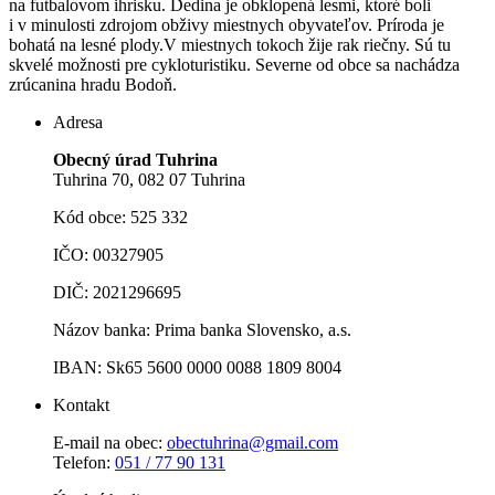
na futbalovom ihrisku. Dedina je obklopená lesmi, ktoré boli
i v minulosti zdrojom obživy miestnych obyvateľov. Príroda je
bohatá na lesné plody.V miestnych tokoch žije rak riečny. Sú tu
skvelé možnosti pre cykloturistiku. Severne od obce sa nachádza
zrúcanina hradu Bodoň.
Adresa
Obecný úrad Tuhrina
Tuhrina 70, 082 07 Tuhrina
Kód obce: 525 332
IČO: 00327905
DIČ: 2021296695
Názov banka: Prima banka Slovensko, a.s.
IBAN: Sk65 5600 0000 0088 1809 8004
Kontakt
E-mail na obec:
obectuhrina@gmail.com
Telefon:
051 / 77 90 131