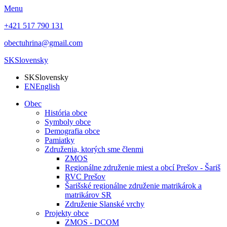
Menu
+421 517 790 131
obectuhrina@gmail.com
SK
Slovensky
SK
Slovensky
EN
English
Obec
História obce
Symboly obce
Demografia obce
Pamiatky
Združenia, ktorých sme členmi
ZMOS
Regionálne združenie miest a obcí Prešov - Šariš
RVC Prešov
Šarišské regionálne združenie matrikárok a
matrikárov SR
Združenie Slanské vrchy
Projekty obce
ZMOS - DCOM